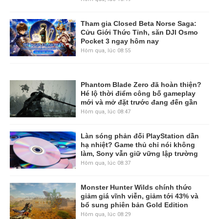
Tham gia Closed Beta Norse Saga:
Cửu Giới Thức Tỉnh, săn DJI Osmo
Pocket 3 ngay hôm nay
Hôm qua, lúc 08:55
Phantom Blade Zero đã hoàn thiện?
Hé lộ thời điểm công bố gameplay
mới và mở đặt trước đang đến gần
Hôm qua, lúc 08:47
Làn sóng phản đối PlayStation dần
hạ nhiệt? Game thủ chỉ nói không
làm, Sony vẫn giữ vững lập trường
Hôm qua, lúc 08:37
Monster Hunter Wilds chính thức
giảm giá vĩnh viễn, giảm tới 43% và
bổ sung phiên bản Gold Edition
Hôm qua, lúc 08:29