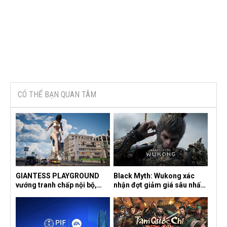
CÓ THỂ BẠN QUAN TÂM
GIANTESS PLAYGROUND
Black Myth: Wukong xác
vướng tranh chấp nội bộ,
nhận đợt giảm giá sâu nhất
nhà phát triển tố đồng sự
từ trước đến nay, ưu đãi 30%
ngầm chiếm đoạt doanh thu
trên mọi nền tảng