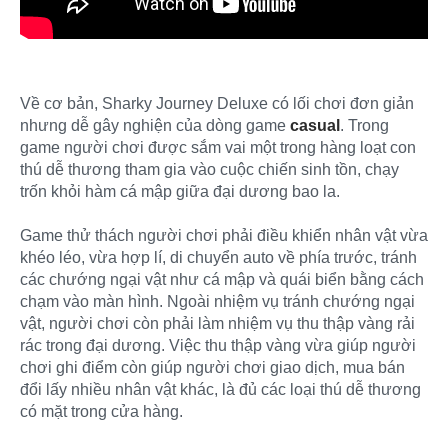
Về cơ bản, Sharky Journey Deluxe có lối chơi đơn giản
nhưng dễ gây nghiện của dòng game
casual
. Trong
game người chơi được sắm vai một trong hàng loạt con
thú dễ thương tham gia vào cuộc chiến sinh tồn, chạy
trốn khỏi hàm cá mập giữa đại dương bao la.
Game thử thách người chơi phải điều khiển nhân vật vừa
khéo léo, vừa hợp lí, di chuyển auto về phía trước, tránh
các chướng ngại vật như cá mập và quái biển bằng cách
chạm vào màn hình. Ngoài nhiệm vụ tránh chướng ngại
vật, người chơi còn phải làm nhiệm vụ thu thập vàng rải
rác trong đại dương. Việc thu thập vàng vừa giúp người
chơi ghi điểm còn giúp người chơi giao dịch, mua bán
đổi lấy nhiều nhân vật khác, là đủ các loại thú dễ thương
có mặt trong cửa hàng.