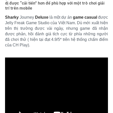
dị được “cải tiến” hơn để phù hợp với một trò chơi giải
trí trên mobile
Sharky
Journey
Deluxe
là một dự án
game casual
được
Jelly Freak Game Studio của Việt Nam. Dù mới xuất hiện
trên thị trường được vài ngày, nhưng game đã nhận
được phản, hồi đánh giá tích cực từ phía những người
đã chơi thử ( hiện tại đạt 4.9/5* trên hệ thống chấm điểm
của CH Play).