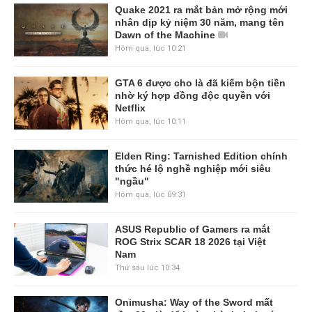
Quake 2021 ra mắt bản mở rộng mới
nhân dịp kỷ niệm 30 năm, mang tên
Dawn of the Machine
Hôm qua, lúc 10:21
GTA 6 được cho là đã kiếm bộn tiền
nhờ ký hợp đồng độc quyền với
Netflix
Hôm qua, lúc 10:11
Elden Ring: Tarnished Edition chính
thức hé lộ nghề nghiệp mới siêu
"ngầu"
Hôm qua, lúc 09:31
ASUS Republic of Gamers ra mắt
ROG Strix SCAR 18 2026 tại Việt
Nam
Thứ sáu lúc 10:34
Onimusha: Way of the Sword mất