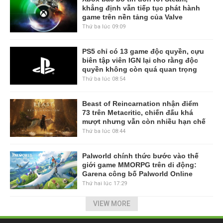
khẳng định vẫn tiếp tục phát hành
game trên nền tảng của Valve
Thứ ba lúc 09:09
PS5 chỉ có 13 game độc quyền, cựu
biên tập viên IGN lại cho rằng độc
quyền không còn quá quan trọng
Thứ ba lúc 08:54
Beast of Reincarnation nhận điểm
73 trên Metacritic, chiến đấu khá
mượt nhưng vẫn còn nhiều hạn chế
Thứ ba lúc 08:44
Palworld chính thức bước vào thế
giới game MMORPG trên di động:
Garena công bố Palworld Online
Thứ hai lúc 17:29
VIEW MORE