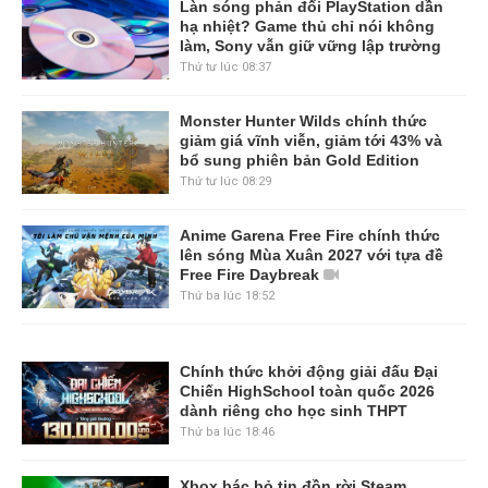
Làn sóng phản đối PlayStation dần
hạ nhiệt? Game thủ chỉ nói không
làm, Sony vẫn giữ vững lập trường
Thứ tư lúc 08:37
Monster Hunter Wilds chính thức
giảm giá vĩnh viễn, giảm tới 43% và
bổ sung phiên bản Gold Edition
Thứ tư lúc 08:29
Anime Garena Free Fire chính thức
lên sóng Mùa Xuân 2027 với tựa đề
Free Fire Daybreak
Thứ ba lúc 18:52
Chính thức khởi động giải đấu Đại
Chiến HighSchool toàn quốc 2026
dành riêng cho học sinh THPT
Thứ ba lúc 18:46
Xbox bác bỏ tin đồn rời Steam,