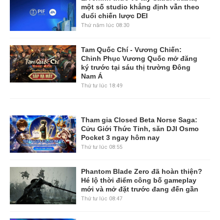
một số studio khẳng định vẫn theo
đuổi chiến lược DEI
Thứ năm lúc 08:30
Tam Quốc Chí - Vương Chiến:
Chinh Phục Vương Quốc mở đăng
ký trước tại sáu thị trường Đông
Nam Á
Thứ tư lúc 18:49
Tham gia Closed Beta Norse Saga:
Cửu Giới Thức Tỉnh, săn DJI Osmo
Pocket 3 ngay hôm nay
Thứ tư lúc 08:55
Phantom Blade Zero đã hoàn thiện?
Hé lộ thời điểm công bố gameplay
mới và mở đặt trước đang đến gần
Thứ tư lúc 08:47