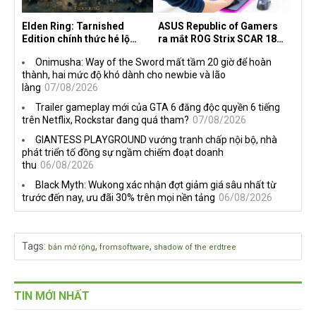
Elden Ring: Tarnished
ASUS Republic of Gamers
Edition chính thức hé lộ
ra mắt ROG Strix SCAR 18
nghề nghiệp mới siêu "ngầu"
2026 tại Việt Nam
Onimusha: Way of the Sword mất tầm 20 giờ để hoàn
thành, hai mức độ khó dành cho newbie và lão
làng
07/08/2026
Trailer gameplay mới của GTA 6 đăng độc quyền 6 tiếng
trên Netflix, Rockstar đang quá tham?
07/08/2026
GIANTESS PLAYGROUND vướng tranh chấp nội bộ, nhà
phát triển tố đồng sự ngầm chiếm đoạt doanh
thu
06/08/2026
Black Myth: Wukong xác nhận đợt giảm giá sâu nhất từ
trước đến nay, ưu đãi 30% trên mọi nền tảng
06/08/2026
Tags
:
,
,
bản mở rộng
fromsoftware
shadow of the erdtree
TIN MỚI NHẤT