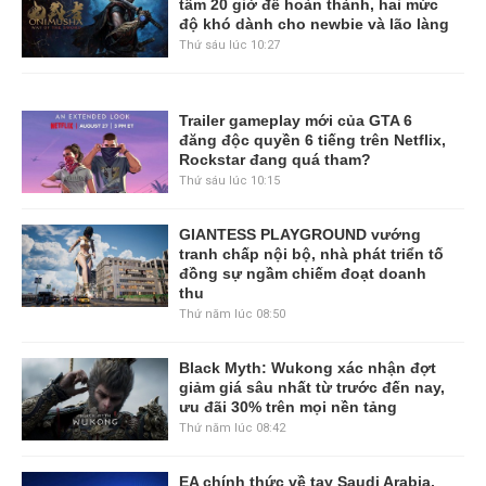
tầm 20 giờ để hoàn thành, hai mức
độ khó dành cho newbie và lão làng
Thứ sáu lúc 10:27
Trailer gameplay mới của GTA 6
đăng độc quyền 6 tiếng trên Netflix,
Rockstar đang quá tham?
Thứ sáu lúc 10:15
GIANTESS PLAYGROUND vướng
tranh chấp nội bộ, nhà phát triển tố
đồng sự ngầm chiếm đoạt doanh
thu
Thứ năm lúc 08:50
Black Myth: Wukong xác nhận đợt
giảm giá sâu nhất từ trước đến nay,
ưu đãi 30% trên mọi nền tảng
Thứ năm lúc 08:42
EA chính thức về tay Saudi Arabia,