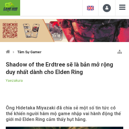
Tâm Sự Gamer
Shadow of the Erdtree sẽ là bản mở rộng
duy nhất dành cho Elden Ring
Yaezakura
Ông Hidetaka Miyazaki đã chia sẻ một số tin tức có
thể khiến người hâm mộ game nhập vai hành động thế
giới mở Elden Ring cảm thấy hụt hẫng.