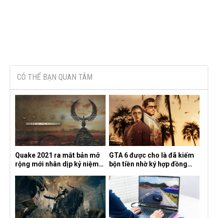
CÓ THỂ BẠN QUAN TÂM
Quake 2021 ra mắt bản mở
GTA 6 được cho là đã kiếm
rộng mới nhân dịp kỷ niệm
bộn tiền nhờ ký hợp đồng
30 năm, mang tên Dawn of
độc quyền với Netflix
the Machine