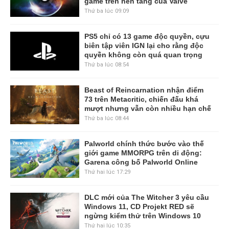
game trên nền tảng của Valve
Thứ ba lúc 09:09
PS5 chỉ có 13 game độc quyền, cựu
biên tập viên IGN lại cho rằng độc
quyền không còn quá quan trọng
Thứ ba lúc 08:54
Beast of Reincarnation nhận điểm
73 trên Metacritic, chiến đấu khá
mượt nhưng vẫn còn nhiều hạn chế
Thứ ba lúc 08:44
Palworld chính thức bước vào thế
giới game MMORPG trên di động:
Garena công bố Palworld Online
Thứ hai lúc 17:29
DLC mới của The Witcher 3 yêu cầu
Windows 11, CD Projekt RED sẽ
ngừng kiểm thử trên Windows 10
Thứ hai lúc 10:35