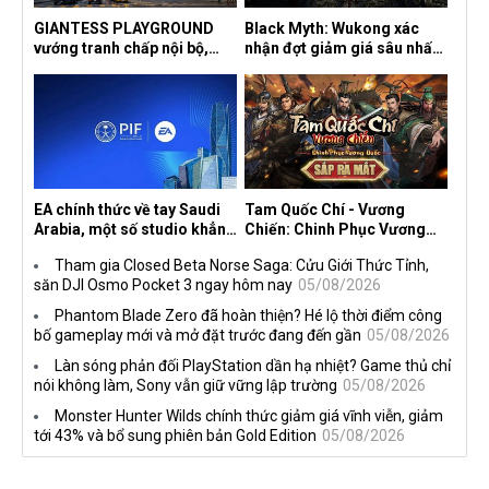
GIANTESS PLAYGROUND
Black Myth: Wukong xác
vướng tranh chấp nội bộ,
nhận đợt giảm giá sâu nhất
nhà phát triển tố đồng sự
từ trước đến nay, ưu đãi 30%
ngầm chiếm đoạt doanh thu
trên mọi nền tảng
EA chính thức về tay Saudi
Tam Quốc Chí - Vương
Arabia, một số studio khẳng
Chiến: Chinh Phục Vương
định vẫn theo đuổi chiến
Quốc mở đăng ký trước tại
Tham gia Closed Beta Norse Saga: Cửu Giới Thức Tỉnh,
lược DEI
sáu thị trường Đông Nam Á
săn DJI Osmo Pocket 3 ngay hôm nay
05/08/2026
Phantom Blade Zero đã hoàn thiện? Hé lộ thời điểm công
bố gameplay mới và mở đặt trước đang đến gần
05/08/2026
Làn sóng phản đối PlayStation dần hạ nhiệt? Game thủ chỉ
nói không làm, Sony vẫn giữ vững lập trường
05/08/2026
Monster Hunter Wilds chính thức giảm giá vĩnh viễn, giảm
tới 43% và bổ sung phiên bản Gold Edition
05/08/2026