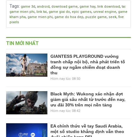
Tags
:
,
,
,
,
,
game 3d
android
download game
game hay
link download
tai
,
,
,
,
,
game mien phi
link tai
game giai do
epic games
unreal engine
game
,
,
,
,
,
kham pha
game mien phi
game do hoa dep
puzzle game
seek
five
pixels
TIN MỚI NHẤT
GIANTESS PLAYGROUND vướng
tranh chấp nội bộ, nhà phát triển tố
đồng sự ngầm chiếm đoạt doanh
thu
Hôm nay lúc 08:50
Black Myth: Wukong xác nhận đợt
giảm giá sâu nhất từ trước đến nay,
ưu đãi 30% trên mọi nền tảng
Hôm nay lúc 08:42
EA chính thức về tay Saudi Arabia,
một số studio khẳng định vẫn theo
đuổi chiến lược DEI