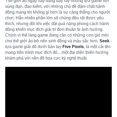
Thế giới ảo ngày nay đang đầy rẫy những tựa game với
súng đạn, đao kiếm, với những chủ đề đậm chất hành
động mang tới không gì hơn là sự căng thẳng cho người
chơi. Hẳn nhiên phần lớn số chúng đều rất được yêu
thích, nhưng đôi khi việc đặt quá nặng phong cách hành
động khiến mục đích giải trí đơn thuần bị ảnh hưởng.
Chính vì thế làng game đang cần có những cơn gió mới
cho thế giới ảo trở nên sinh động và màu sắc hơn.
Seek
-
tựa game giải đố dưới bàn tay
Five Pixels
, là một cái tên
mang trên mình mục đích đó... một đại diện thiên hướng
khám phá với nền đồ họa cực kỳ nghệ thuật.