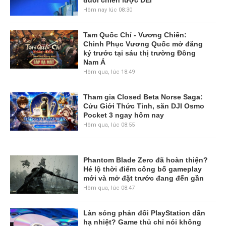
Hôm nay lúc 08:30
Tam Quốc Chí - Vương Chiến:
Chinh Phục Vương Quốc mở đăng
ký trước tại sáu thị trường Đông
Nam Á
Hôm qua, lúc 18:49
Tham gia Closed Beta Norse Saga:
Cửu Giới Thức Tỉnh, săn DJI Osmo
Pocket 3 ngay hôm nay
Hôm qua, lúc 08:55
Phantom Blade Zero đã hoàn thiện?
Hé lộ thời điểm công bố gameplay
mới và mở đặt trước đang đến gần
Hôm qua, lúc 08:47
Làn sóng phản đối PlayStation dần
hạ nhiệt? Game thủ chỉ nói không