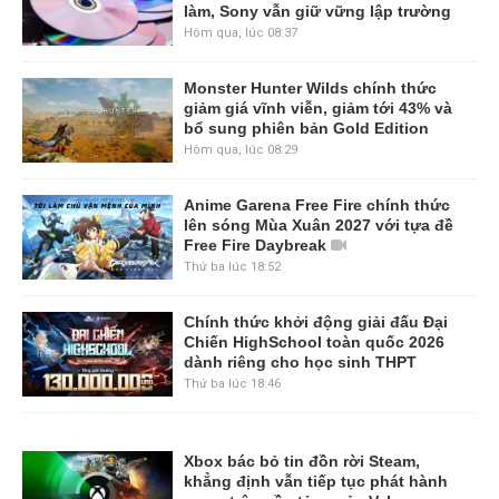
làm, Sony vẫn giữ vững lập trường
Hôm qua, lúc 08:37
Monster Hunter Wilds chính thức
giảm giá vĩnh viễn, giảm tới 43% và
bổ sung phiên bản Gold Edition
Hôm qua, lúc 08:29
Anime Garena Free Fire chính thức
lên sóng Mùa Xuân 2027 với tựa đề
Free Fire Daybreak
Thứ ba lúc 18:52
Chính thức khởi động giải đấu Đại
Chiến HighSchool toàn quốc 2026
dành riêng cho học sinh THPT
Thứ ba lúc 18:46
Xbox bác bỏ tin đồn rời Steam,
khẳng định vẫn tiếp tục phát hành