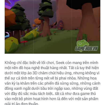
Không chỉ đặc biệt về lối chơi, Seek còn mang trên mình
một nền đồ họa nghệ thuật hàng nhất. Tất cả tuy thể hiện
dưới một lớp áo 3D chăm chút hiệu ứng, nhưng không vì
thế sự cá tính trên từng nét vẽ bị phai nhòa. Những hoa
văn kỳ lạ khảm trên các phiến đá sừng sững, những cánh
đồng xanh ngắt dưới bầu trời ngập sao, những vùng đất
với đầy đủ sắc màu tách biệt.. tất cả như đưa game thủ
vào một bộ phim hoạt hình hơn là đến với một sản phẩm
giải trí ảo đơn thuần.