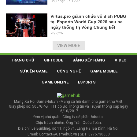
Chủ nhật lúc 12:37
Virtus.pro giành chức vô địch PUBG
tại Esports World Cup 2026 sau ba
ngày thống trị Vòng Chung kết
28/7/26
VIEW MORE
TRANG CHỦ
GIFTCODE
BẢNG XẾP HẠNG
VIDEO
SỰ KIỆN GAME
CÔNG NGHỆ
GAME MOBILE
GAME ONLINE
ESPORTS
Mạng Xã Hội GameHub.vn - Mạng xã hội dành cho game thủ Việt.
Giấy phép số: 505/GP-BTTTT do Bộ Thông tin và Truyền thông cấp ngày
16/10/2017.
Đơn vị chủ quản: Công ty cổ phần Adsota.
Chịu trách nhiệm: Ông Trần Quốc Toản.
Địa chỉ: Le Building, số 11, ngõ 71, Láng Hạ, Ba Đình, Hà Nội.
Email: Contact@Gamehub.vn | SĐT: 0975730600