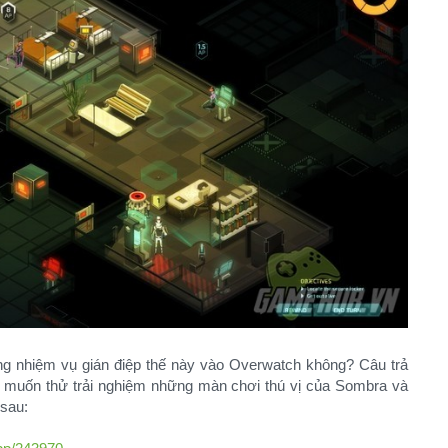
ững nhiệm vụ gián điệp thế này vào Overwatch không? Câu trả
bạn muốn thử trải nghiệm những màn chơi thú vị của Sombra và
 sau: