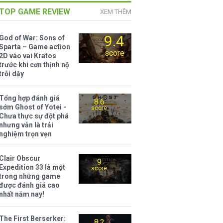
TOP GAME REVIEW
XEM THÊM
9.4
God of War: Sons of
Sparta – Game action
score
2D vào vai Kratos
trước khi cơn thịnh nộ
trỗi dậy
Tổng hợp đánh giá
8.6
sớm Ghost of Yotei -
score
Chưa thực sự đột phá
nhưng vẫn là trải
nghiệm trọn vẹn
Clair Obscur
9
Expedition 33 là một
score
trong những game
được đánh giá cao
nhất năm nay!
The First Berserker:
8.2