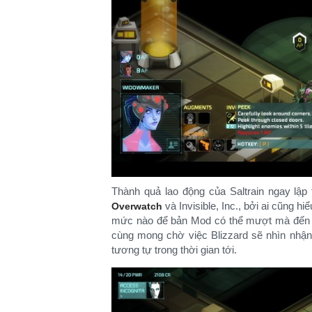
Thành quả lao động của Saltrain ngay lậ
và Invisible, Inc., bởi ai cũng h
Overwatch
mức nào để bản Mod có thể mượt mà đến v
cùng mong chờ việc Blizzard sẽ nhìn nhậ
tương tự trong thời gian tới.​