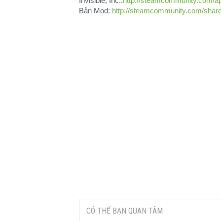
Invisible, Inc.:
http://steamcommunity.com/a
Bản Mod:
http://steamcommunity.com/shared
CÓ THỂ BẠN QUAN TÂM