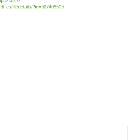
pp/243970
files/filedetails/?id=927409509