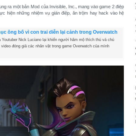
tung ra một bản Mod của Invisible, Inc., mang vào game 2 điệp
ực hiện những nhiệm vụ gián điệp, ăn trộm hay hack vào hệ
ục ông bố vì con trai diễn lại cảnh trong Overwatch
 Youtuber Nick Luciano lại khiến người hâm mộ thích thú và chú
i video đóng giả các nhân vật trong game Overwatch của mình