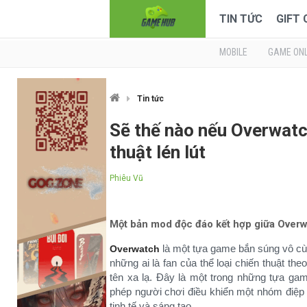
TIN TỨC
GIFT
MOBILE
GAME ONL
Tin tức
Sẽ thế nào nếu Overwatc
thuật lén lút
Phiêu Vũ
Một bản mod độc đáo kết hợp giữa Overwatc
là một tựa game bắn súng vô cùng
Overwatch
những ai là fan của thể loại chiến thuật theo
tên xa lạ. Đây là một trong những tựa gam
phép người chơi điều khiển một nhóm điệp 
tinh tế và sáng tạo.​