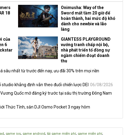
amers
Onimusha: Way of the
AR 18
Sword mất tầm 20 giờ để
hoàn thành, hai mức độ khó
dành cho newbie và lão
làng
i của
GIANTESS PLAYGROUND
ền 6
vướng tranh chấp nội bộ,
ockstar
nhà phát triển tố đồng sự
ngầm chiếm đoạt doanh
thu
á sâu nhất từ trước đến nay, ưu đãi 30% trên mọi nền
 studio khẳng định vẫn theo đuổi chiến lược DEI
06/08/2026
 Vương Quốc mở đăng ký trước tại sáu thị trường Đông Nam
iới Thức Tỉnh, săn DJI Osmo Pocket 3 ngay hôm
,
,
,
,
,
ad
game ios
game android
tải game miễn phí
game miễn phí