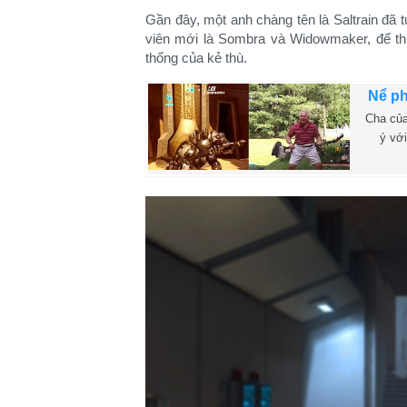
Gần đây, một anh chàng tên là Saltrain đã 
viên mới là Sombra và Widowmaker, để th
thống của kẻ thù.​
Nể ph
Cha của
ý vớ