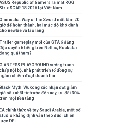
ASUS Republic of Gamers ra mắt ROG
Strix SCAR 18 2026 tại Việt Nam
Onimusha: Way of the Sword mất tầm 20
giờ để hoàn thành, hai mức độ khó dành
cho newbie và lão làng
Trailer gameplay mới của GTA 6 đăng
độc quyền 6 tiếng trên Netflix, Rockstar
đang quá tham?
GIANTESS PLAYGROUND vướng tranh
chấp nội bộ, nhà phát triển tố đồng sự
ngầm chiếm đoạt doanh thu
Black Myth: Wukong xác nhận đợt giảm
giá sâu nhất từ trước đến nay, ưu đãi 30%
trên mọi nền tảng
EA chính thức về tay Saudi Arabia, một số
studio khẳng định vẫn theo đuổi chiến
lược DEI