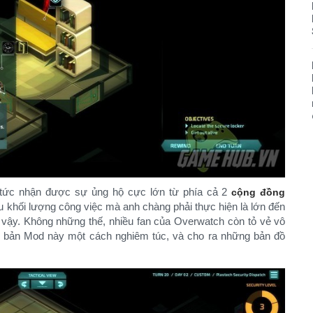
p tức nhận được sự ủng hộ cực lớn từ phía cả 2
cộng đồng
iểu khối lượng công việc mà anh chàng phải thực hiện là lớn đến
ậy. Không những thế, nhiều fan của Overwatch còn tỏ vẻ vô
n bản Mod này một cách nghiêm túc, và cho ra những bản đồ