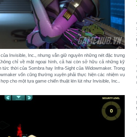
của Invisible, Inc., nhưng vẫn giữ nguyên những nét đặc trưng
Không chỉ về mặt ngoại hình, cả hai còn sở hữu cả những kỹ
n tức thời của Sombra hay Infra-Sight của Widowmaker. Trong
owmaker vốn cũng thường xuyên phải thực hiện các nhiệm vụ
hợp cho một tựa game chiến thuật lén lút như Invisible, Inc..