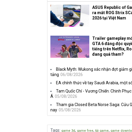
ASUS Republic of G
ra mắt ROG Strix SC
2026 tại Việt Nam
Trailer gameplay mớ
GTA 6 đăng độc quy
tiếng trên Netflix, R
đang quá tham?
Black Myth: Wukong xác nhận đợt giảm gi
tảng
06/08/2026
EA chính thức về tay Saudi Arabia, một số
Tam Quốc Chí - Vương Chiến: Chinh Phục
Á
05/08/2026
Tham gia Closed Beta Norse Saga: Cửu G
nay
05/08/2026
Tags
:
,
,
,
game 3d
game free
tải game
game downlo