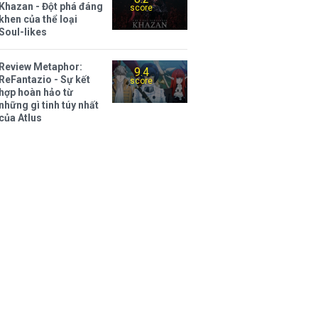
Khazan - Đột phá đáng
score
khen của thể loại
Soul-likes
Review Metaphor:
9.4
ReFantazio - Sự kết
score
hợp hoàn hảo từ
những gì tinh túy nhất
của Atlus