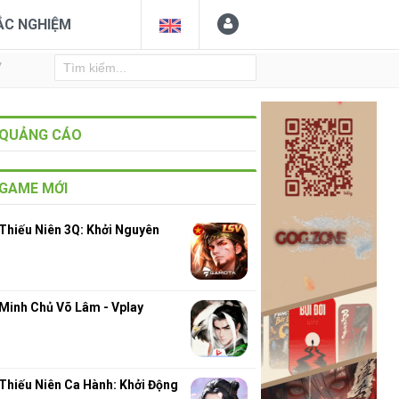
ẮC NGHIỆM
Y
QUẢNG CÁO
GAME MỚI
Thiếu Niên 3Q: Khởi Nguyên
Minh Chủ Võ Lâm - Vplay
Thiếu Niên Ca Hành: Khởi Động