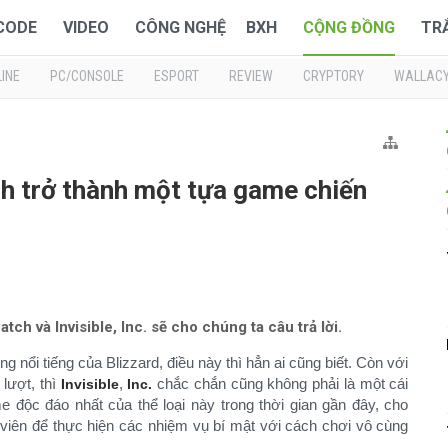
 CODE
VIDEO
CÔNG NGHỆ
BXH
CỘNG ĐỒNG
TR
INE
PC/CONSOLE
ESPORT
REVIEW
CRYPTORY
WALLAC
h trở thành một tựa game chiến
h và Invisible, Inc. sẽ cho chúng ta câu trả lời.
 nổi tiếng của Blizzard, điều này thì hẳn ai cũng biết. Còn với
 lượt, thì
,
chắc chắn cũng không phải là một cái
Invisible
Inc.
e độc đáo nhất của thể loại này trong thời gian gần đây, cho
viên để thực hiện các nhiệm vụ bí mật với cách chơi vô cùng