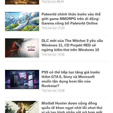
Thứ ba lúc 08:44
Palworld chính thức bước vào thế
giới game MMORPG trên di động:
Garena công bố Palworld Online
Thứ hai lúc 17:29
DLC mới của The Witcher 3 yêu cầu
Windows 11, CD Projekt RED sẽ
ngừng kiểm thử trên Windows 10
Thứ hai lúc 10:35
PS5 có thể tiếp tục tăng giá trước
thềm GTA 6, Sony và Microsoft
muốn tận dụng bom tấn của
Rockstar?
Thứ hai lúc 10:28
Mistfall Hunter được cộng đồng
quốc tế khen ngợi nhờ lối chơi thú
vị và tạo hình nhân vật nữ hợp mắt