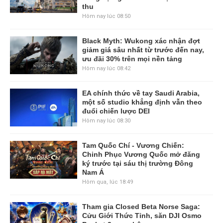
thu
Hôm nay lúc 08:50
Black Myth: Wukong xác nhận đợt
giảm giá sâu nhất từ trước đến nay,
ưu đãi 30% trên mọi nền tảng
Hôm nay lúc 08:42
EA chính thức về tay Saudi Arabia,
một số studio khẳng định vẫn theo
đuổi chiến lược DEI
Hôm nay lúc 08:30
Tam Quốc Chí - Vương Chiến:
Chinh Phục Vương Quốc mở đăng
ký trước tại sáu thị trường Đông
Nam Á
Hôm qua, lúc 18:49
Tham gia Closed Beta Norse Saga:
Cửu Giới Thức Tỉnh, săn DJI Osmo