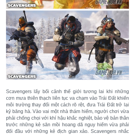
Scavengers lấy bối cảnh thế giới tương lai khi những
cơn mưa thiên thạch liên tục va chạm vào Trái Đất khiến
môi trường thay đổi một cách rõ rệt, đưa Trái Đất trở lại
kỷ băng hà. Vào vai một nhà thám hiểm, người chơi vừa
phải chống chọi với khí hậu khắc nghiệt, bảo vệ bản thân
trước những kẻ săn mồi hoang dã nguy hiểm vừa phải
đối đầu với những kẻ địch gian xảo. Scavengers nhắc