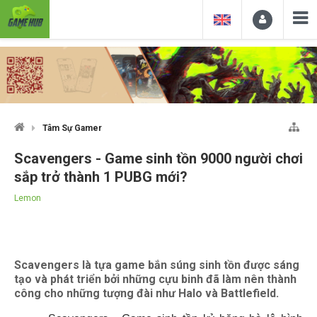
Tâm Sự Gamer
Scavengers - Game sinh tồn 9000 người chơi
sắp trở thành 1 PUBG mới?
Lemon
Scavengers là tựa game bắn súng sinh tồn được sáng
tạo và phát triển bởi những cựu binh đã làm nên thành
công cho những tượng đài như Halo và Battlefield.