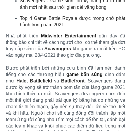
Scavengers - Game sinh tồn kỷ băng hà lộ hình
ảnh mới nhất sau thời gian dài vắng bóng
Top 4 Game Battle Royale được mong chờ phát
hành trong năm 2021
Nhà phát triển
Midwinter Entertainment
gần đây đã
thông báo chi tiết về cách người chơi có thể tham gia đợt
truy cập sớm của
Scavengers
khi game ra mắt trên PC
vào ngày mai 28/4/2021 theo giờ địa phương.
Được phát triển bởi những cựu binh đã làm nên danh
tiếng cho các thương hiệu
game bắn súng
đình đám
như
Halo
,
Battlefield
và
Battlefront
, Scavengers đang
được kỳ vọng sẽ trở thành bom tấn của làng game 2021
khi chính thức ra mắt. Scavengers đưa người chơi đến
một thế giới đang phải trải qua kỷ băng hà do những va
chạm từ thiên thạch, gây nên sự thay đổi lớn về thời tiết
và khí hậu. Người chơi sẽ cùng đồng đội thành lập một
team 3 người cùng nhau tìm mọi cách để tồn tại, đánh bại
các team khác và khôi phục các điểm dữ liệu trong một