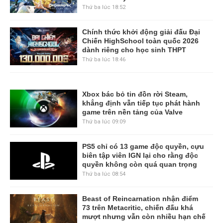
Thứ ba lúc 18:52
Chính thức khởi động giải đấu Đại
Chiến HighSchool toàn quốc 2026
dành riêng cho học sinh THPT
Thứ ba lúc 18:46
Xbox bác bỏ tin đồn rời Steam,
khẳng định vẫn tiếp tục phát hành
game trên nền tảng của Valve
Thứ ba lúc 09:09
PS5 chỉ có 13 game độc quyền, cựu
biên tập viên IGN lại cho rằng độc
quyền không còn quá quan trọng
Thứ ba lúc 08:54
Beast of Reincarnation nhận điểm
73 trên Metacritic, chiến đấu khá
mượt nhưng vẫn còn nhiều hạn chế