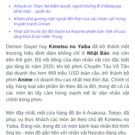
Attack on Titan: Né kiểm duyệt, người khổng lồ ở Malaysia
phải mặc ...quần áo
Khám phá gương mặt ngoài đời thật của các nhân vật trong
truyện tranh Conan
Phát sốt trước bộ đôi Itachi và Kisame phiên bản Việt về cứu
làng khỏi lũ lụt miền Trung
Demon Slayer hay
Kimetsu no Yaiba
đã trở thành một
thương hiệu đình đám không chỉ ở
Nhật Bản
, mà còn
trên thế giới. Độ nổi tiếng của dàn nhân vật còn đặc biệt
gia tăng từ năm 2020, khi bộ phim Chuyến Tàu Vô Tận
đạt doanh thu hơn 469 triệu USD toàn cầu, trở thành bộ
phim
Anime
có doanh thu cao nhất mọi thời đại. Chính vì
vậy, hàng loạt sản phẩm ăn theo đã ra đời, trong đó có cả
các món ăn lấy cảm hứng mạnh mẽ từ dàn nhân vật
chính trong phim.
Mới đây nhất, một cửa hàng đồ ăn ở Asakusa, Tokyo, đã
phục vụ thực khách các món ăn theo chủ đề Kimetsu no
Yaiba. Đáng nói, trong đó có món bánh bao nhân thịt hình
ống tre - món đồ gắn liền với nhân vật Nezuko đáng yêu.