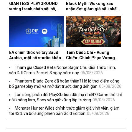
GIANTESS PLAYGROUND
Black Myth: Wukong xác
vướng tranh chấp nội bộ,
nhận đợt giảm giá sâu nhất
nhà phát triển tố đồng sự
từ trước đến nay, ưu đãi 30%
ngầm chiếm đoạt doanh thu
trên mọi nền tảng
EA chính thức về tay Saudi
Tam Quốc Chí - Vương
Arabia, một số studio khẳng
Chiến: Chinh Phục Vương
định vẫn theo đuổi chiến
Quốc mở đăng ký trước tại
Tham gia Closed Beta Norse Saga: Cửu Giới Thức Tỉnh,
lược DEI
sáu thị trường Đông Nam Á
săn DJI Osmo Pocket 3 ngay hôm nay
05/08/2026
Phantom Blade Zero đã hoàn thiện? Hé lộ thời điểm công
bố gameplay mới và mở đặt trước đang đến gần
05/08/2026
Làn sóng phản đối PlayStation dần hạ nhiệt? Game thủ chỉ
nói không làm, Sony vẫn giữ vững lập trường
05/08/2026
Monster Hunter Wilds chính thức giảm giá vĩnh viễn, giảm
tới 43% và bổ sung phiên bản Gold Edition
05/08/2026