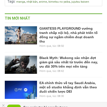
Tags
:
,
,
,
,
manga
nhật bản
anime
kimetsu no yaiba
jujutsu kaisen
TIN MỚI NHẤT
GIANTESS PLAYGROUND vướng
tranh chấp nội bộ, nhà phát triển tố
đồng sự ngầm chiếm đoạt doanh
thu
Hôm qua, lúc 08:50
Black Myth: Wukong xác nhận đợt
giảm giá sâu nhất từ trước đến nay,
ưu đãi 30% trên mọi nền tảng
Hôm qua, lúc 08:42
EA chính thức về tay Saudi Arabia,
một số studio khẳng định vẫn theo
đuổi chiến lược DEI
Hôm qua, lúc 08:30
×