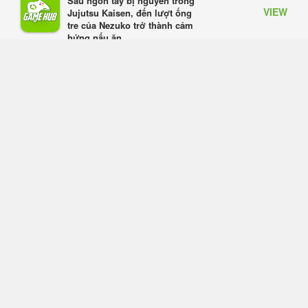
Sau ngón tay bị nguyền trong
Tam Quốc Chí - Vương Chiến:
VIEW
Jujutsu Kaisen, đến lượt ống
Chinh Phục Vương Quốc mở đăng
tre của Nezuko trở thành cảm
ký trước tại sáu thị trường Đông
hứng nấu ăn
Nam Á
Appota
Thứ tư lúc 18:49
FREE - In Google Play
Tham gia Closed Beta Norse Saga:
Cửu Giới Thức Tỉnh, săn DJI Osmo
Pocket 3 ngay hôm nay
Thứ tư lúc 08:55
Phantom Blade Zero đã hoàn thiện?
Hé lộ thời điểm công bố gameplay
mới và mở đặt trước đang đến gần
Thứ tư lúc 08:47
Làn sóng phản đối PlayStation dần
hạ nhiệt? Game thủ chỉ nói không
làm, Sony vẫn giữ vững lập trường
Thứ tư lúc 08:37