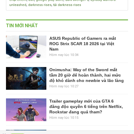
,
,
unleashed
darkness rises
tải darkness rises
TIN MỚI NHẤT
ASUS Republic of Gamers ra mắt
ROG Strix SCAR 18 2026 tại Việt
Nam
Hôm nay lúc 10:34
Onimusha: Way of the Sword mất
tầm 20 giờ để hoàn thành, hai mức
độ khó dành cho newbie và lão làng
Hôm nay lúc 10:27
Trailer gameplay mới của GTA 6
đăng độc quyền 6 tiếng trên Netflix,
Rockstar đang quá tham?
Hôm nay lúc 10:15
GIANTESS PLAYGROUND vướng