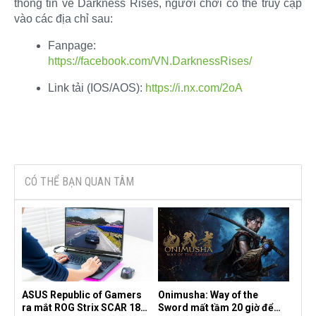
thông tin về Darkness Rises, người chơi có thể truy cập
vào các địa chỉ sau:​
Fanpage:
https://facebook.com/VN.DarknessRises/
Link tải (IOS/AOS):
https://i.nx.com/2oA
CÓ THỂ BẠN QUAN TÂM
ASUS Republic of Gamers
Onimusha: Way of the
ra mắt ROG Strix SCAR 18
Sword mất tầm 20 giờ để