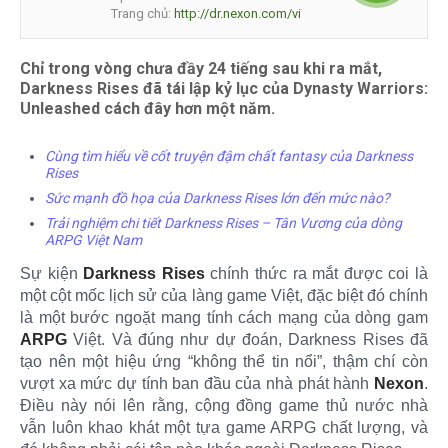
Trang chủ:
http://dr.nexon.com/vi
Chỉ trong vòng chưa đầy 24 tiếng sau khi ra mắt,
Darkness Rises đã tái lập kỷ lục của Dynasty Warriors:
Unleashed cách đây hơn một năm.
Cùng tìm hiểu về cốt truyện đậm chất fantasy của Darkness
Rises
Sức mạnh đồ họa của Darkness Rises lớn đến mức nào?
Trải nghiệm chi tiết Darkness Rises – Tân Vương của dòng
ARPG Việt Nam
Sự kiện
Darkness Rises
chính thức ra mắt được coi là
một cột mốc lịch sử của làng game Việt, đặc biệt đó chính
là một bước ngoặt mang tính cách mạng của dòng gam
ARPG
Việt. Và đúng như dự đoán, Darkness Rises đã
tạo nên một hiệu ứng “không thể tin nổi”, thậm chí còn
vượt xa mức dự tính ban đầu của nhà phát hành
Nexon
.
Điều này nói lên rằng, cộng đồng game thủ nước nhà
vẫn luôn khao khát một tựa game ARPG chất lượng, và