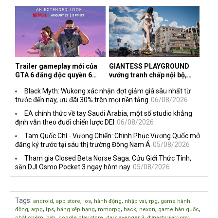
2026 tại Việt Nam
hoàn thành, hai mức độ khó
dành cho newbie và lão làng
Trailer gameplay mới của
GIANTESS PLAYGROUND
GTA 6 đăng độc quyền 6
vướng tranh chấp nội bộ,
tiếng trên Netflix, Rockstar
nhà phát triển tố đồng sự
Black Myth: Wukong xác nhận đợt giảm giá sâu nhất từ
đang quá tham?
ngầm chiếm đoạt doanh thu
trước đến nay, ưu đãi 30% trên mọi nền tảng
06/08/2026
EA chính thức về tay Saudi Arabia, một số studio khẳng
định vẫn theo đuổi chiến lược DEI
06/08/2026
Tam Quốc Chí - Vương Chiến: Chinh Phục Vương Quốc mở
đăng ký trước tại sáu thị trường Đông Nam Á
05/08/2026
Tham gia Closed Beta Norse Saga: Cửu Giới Thức Tỉnh,
săn DJI Osmo Pocket 3 ngay hôm nay
05/08/2026
Tags
:
,
,
,
,
,
,
android
app store
ios
hành động
nhập vai
rpg
game hành
,
,
,
,
,
,
,
,
động
arpg
fps
bảng xếp hạng
mmorpg
hack
nexon
game hàn quốc
,
,
,
,
chặt chém
bxh
google play store
dark avenger 3
dynasty warriors: