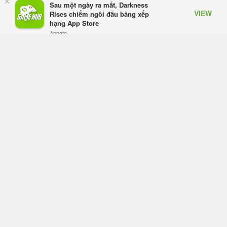
×
Sau một ngày ra mắt, Darkness
tranh chấp nội bộ, nhà phát triển tố
VIEW
Rises chiếm ngôi đầu bảng xếp
đồng sự ngầm chiếm đoạt doanh
hạng App Store
thu
Appota
Hôm qua, lúc 08:50
FREE - In Google Play
Black Myth: Wukong xác nhận đợt
giảm giá sâu nhất từ trước đến nay,
ưu đãi 30% trên mọi nền tảng
Hôm qua, lúc 08:42
EA chính thức về tay Saudi Arabia,
một số studio khẳng định vẫn theo
đuổi chiến lược DEI
Hôm qua, lúc 08:30
Tam Quốc Chí - Vương Chiến:
Chinh Phục Vương Quốc mở đăng
ký trước tại sáu thị trường Đông
Nam Á
Thứ tư lúc 18:49