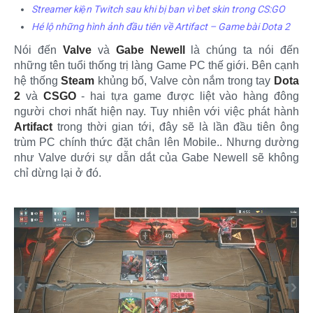
Streamer kiện Twitch sau khi bị ban vì bet skin trong CS:GO
Hé lộ những hình ảnh đầu tiên về Artifact – Game bài Dota 2
Nói đến
Valve
và
Gabe Newell
là chúng ta nói đến
những tên tuổi thống trị làng Game PC thế giới. Bên cạnh
hệ thống
Steam
khủng bố, Valve còn nắm trong tay
Dota
2
và
CSGO
- hai tựa game được liệt vào hàng đông
người chơi nhất hiện nay. Tuy nhiên với việc phát hành
Artifact
trong thời gian tới, đây sẽ là lần đầu tiên ông
trùm PC chính thức đặt chân lên Mobile.. Nhưng dường
như Valve dưới sự dẫn dắt của Gabe Newell sẽ không
chỉ dừng lại ở đó.