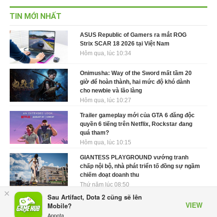
TIN MỚI NHẤT
ASUS Republic of Gamers ra mắt ROG
Strix SCAR 18 2026 tại Việt Nam
Hôm qua, lúc 10:34
Onimusha: Way of the Sword mất tầm 20
giờ để hoàn thành, hai mức độ khó dành
cho newbie và lão làng
Hôm qua, lúc 10:27
Trailer gameplay mới của GTA 6 đăng độc
quyền 6 tiếng trên Netflix, Rockstar đang
quá tham?
Hôm qua, lúc 10:15
GIANTESS PLAYGROUND vướng tranh
chấp nội bộ, nhà phát triển tố đồng sự ngầm
chiếm đoạt doanh thu
Thứ năm lúc 08:50
×
Sau Artifact, Dota 2 cũng sẽ lên
Black Myth: Wukong xác nhận đợt giảm giá
VIEW
Mobile?
sâu nhất từ trước đến nay, ưu đãi 30% trên
Appota