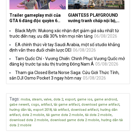
Trailer gameplay mới của
GIANTESS PLAYGROUND
GTA 6 đăng độc quyền 6
vướng tranh chấp nội bộ,
tiếng trên Netflix, Rockstar
nhà phát triển tố đồng sự
Black Myth: Wukong xác nhận đợt giảm giá sâu nhất từ
đang quá tham?
ngầm chiếm đoạt doanh thu
trước đến nay, ưu đãi 30% trên mọi nền tảng
06/08/2026
EA chính thức về tay Saudi Arabia, một số studio khẳng
định vẫn theo đuổi chiến lược DEI
06/08/2026
Tam Quốc Chí - Vương Chiến: Chinh Phục Vương Quốc mở
đăng ký trước tại sáu thị trường Đông Nam Á
05/08/2026
Tham gia Closed Beta Norse Saga: Cửu Giới Thức Tỉnh,
săn DJI Osmo Pocket 3 ngay hôm nay
05/08/2026
Tags
:
,
,
,
,
,
,
,
moba
steam
valve
dota 2
esport
game ios
game android
,
,
,
,
,
gabe newell
csgo
artifact
tải game artifact
download game artifact
,
,
,
,
hướng dẫn tải
esport 2018
tải artifact
download artifact
hướng dẫn
,
,
,
,
artifact
dota 2 mobile
tải game dota 2 mobile
tải dota 2 mobile
,
,
download dota 2 mobile
download game dota 2 mobile
hướng dẫn tải
dota 2 mobile