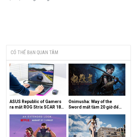
CÓ THỂ BẠN QUAN TÂM
ASUS Republic of Gamers
Onimusha: Way of the
ra mắt ROG Strix SCAR 18
Sword mất tầm 20 giờ để
2026 tại Việt Nam
hoàn thành, hai mức độ khó
dành cho newbie và lão làng