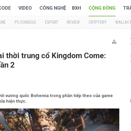
 CODE
VIDEO
CÔNG NGHỆ
BXH
CỘNG ĐỒNG
TR
INE
PC/CONSOLE
ESPORT
REVIEW
CRYPTORY
WALLAC
i thời trung cổ Kingdom Come:
hần 2
 với vương quốc Bohemia trong phần tiếp theo của game
ĩa hiện thực.