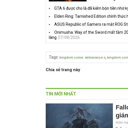
GTA 6 được cho là đã kiếm bộn tiền nhờ k
Elden Ring: Tarnished Edition chính thức 
ASUS Republic of Gamers ra mắt ROG Str
Onimusha: Way of the Sword mất tầm 20 
làng
07/08/2026
Tags
:
,
kingdom come: deliverance ii
kingdom come
Chia sẻ trang này
TIN MỚI NHẤT
Fall
giám
Hôm nay