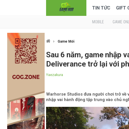
TIN TỨC
GIFT
MOBILE
GAME ONL
Game Mới
Sau 6 năm, game nhập va
Deliverance trở lại với p
Yaezakura
Warhorse Studios đưa người chơi trở về
nhập vai hành động tập trung vào chủ ngh