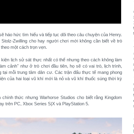
ẽ háo hức tìm hiểu và tiếp tục dõi theo câu chuyện của Henry.
 Stolz-Zwilling cho hay người chơi mới không cần biết về trò
p theo một cách trọn vẹn.
kiện lịch sử sát thực nhất có thể nhưng theo cách không làm
m cảnh" như ở trò chơi đầu tiên, họ sẽ có vai trò, lịch trình,
g tại mỗi trung tâm dân cư. Các trận đấu thực tế mang phong
ện của hai loại vũ khí mới là nỏ và vũ khí thuốc súng thời kỳ
h chính thức nhưng Warhorse Studios cho biết rằng Kingdom
ay trên PC, Xbox Series S|X và PlayStation 5.