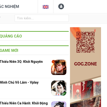
ẮC NGHIỆM
Y
QUẢNG CÁO
GAME MỚI
Thiếu Niên 3Q: Khởi Nguyên
Minh Chủ Võ Lâm - Vplay
Thiếu Niên Ca Hành: Khởi Động