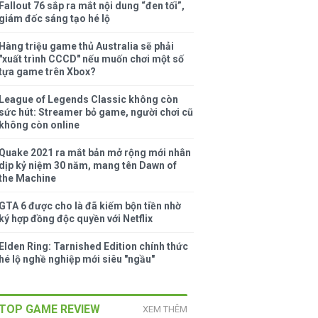
Fallout 76 sắp ra mắt nội dung “đen tối”,
giám đốc sáng tạo hé lộ
Hàng triệu game thủ Australia sẽ phải
"xuất trình CCCD" nếu muốn chơi một số
tựa game trên Xbox?
League of Legends Classic không còn
sức hút: Streamer bỏ game, người chơi cũ
không còn online
Quake 2021 ra mắt bản mở rộng mới nhân
dịp kỷ niệm 30 năm, mang tên Dawn of
the Machine
GTA 6 được cho là đã kiếm bộn tiền nhờ
ký hợp đồng độc quyền với Netflix
Elden Ring: Tarnished Edition chính thức
hé lộ nghề nghiệp mới siêu "ngầu"
TOP GAME REVIEW
XEM THÊM