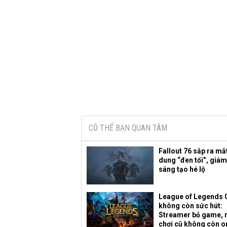
CÓ THỂ BẠN QUAN TÂM
Fallout 76 sắp ra mắ
dung “đen tối”, giá
sáng tạo hé lộ
League of Legends 
không còn sức hút:
Streamer bỏ game, 
chơi cũ không còn o