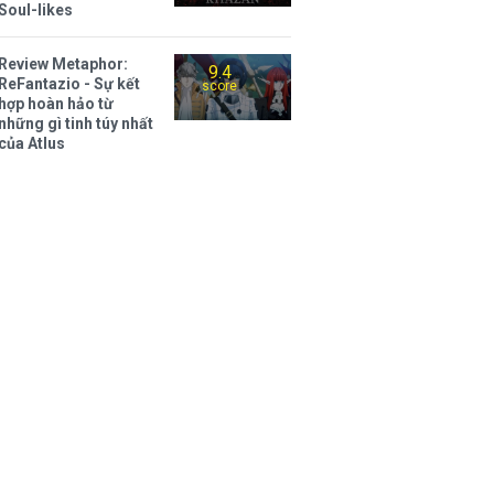
Soul-likes
Review Metaphor:
9.4
ReFantazio - Sự kết
score
hợp hoàn hảo từ
những gì tinh túy nhất
của Atlus