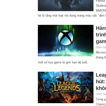
Fallou
Studio
MMORPG
hé lộ rằng một loạt nội dung mang màu sắc “đen 
Hàng
trì
gam
Hôm nay
Microso
tháng 8
một số tựa game bị giới hạn độ tuổi.
Lea
hút
khô
Hôm nay
Từng g
Classi