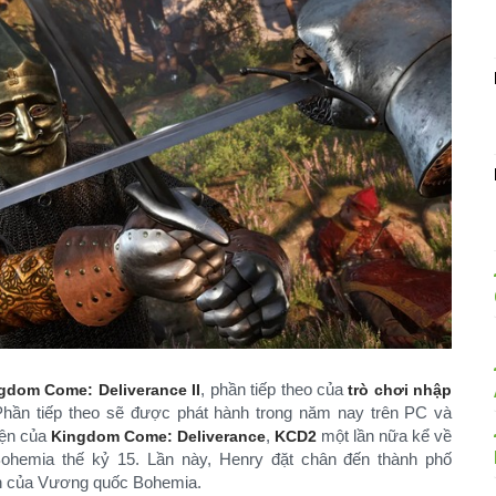
, phần tiếp theo của
gdom Come: Deliverance II
trò chơi nhập
hần tiếp theo sẽ được phát hành trong năm nay trên PC và
iện của
,
một lần nữa kể về
Kingdom Come: Deliverance
KCD2
Bohemia thế kỷ 15. Lần này, Henry đặt chân đến thành phố
lớn của Vương quốc Bohemia.