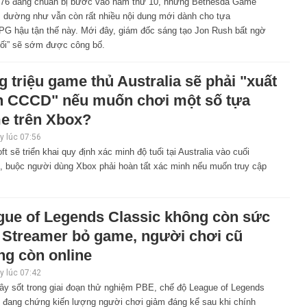
t 76 đang chuẩn bị bước vào năm thứ 10, nhưng Bethesda Game
s dường như vẫn còn rất nhiều nội dung mới dành cho tựa
 hậu tận thế này. Mới đây, giám đốc sáng tạo Jon Rush bất ngờ
tối” sẽ sớm được công bố.
 triệu game thủ Australia sẽ phải "xuất
nh CCCD" nếu muốn chơi một số tựa
e trên Xbox?
 lúc 07:56
ft sẽ triển khai quy định xác minh độ tuổi tại Australia vào cuối
, buộc người dùng Xbox phải hoàn tất xác minh nếu muốn truy cập
gue of Legends Classic không còn sức
: Streamer bỏ game, người chơi cũ
ng còn online
 lúc 07:42
ây sốt trong giai đoạn thử nghiệm PBE, chế độ League of Legends
c đang chứng kiến lượng người chơi giảm đáng kể sau khi chính