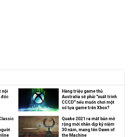
t nội
Hàng triệu game thủ
m đốc
Australia sẽ phải "xuất trình
CCCD" nếu muốn chơi một
số tựa game trên Xbox?
Classic
Quake 2021 ra mắt bản mở
rộng mới nhân dịp kỷ niệm
người
30 năm, mang tên Dawn of
nline
the Machine