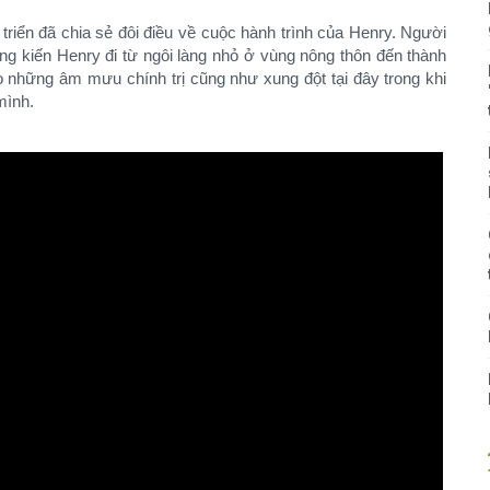
t triển đã chia sẻ đôi điều về cuộc hành trình của Henry. Người
g kiến Henry đi từ ngôi làng nhỏ ở vùng nông thôn đến thành
o những âm mưu chính trị cũng như xung đột tại đây trong khi
mình.