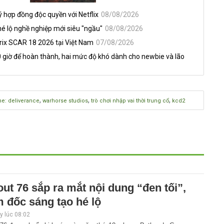
ý hợp đồng độc quyền với Netflix
08/08/2026
hé lộ nghề nghiệp mới siêu "ngầu"
08/08/2026
ix SCAR 18 2026 tại Việt Nam
07/08/2026
giờ để hoàn thành, hai mức độ khó dành cho newbie và lão
,
,
,
: deliverance
warhorse studios
trò chơi nhập vai thời trung cổ
kcd2
out 76 sắp ra mắt nội dung “đen tối”,
 đốc sáng tạo hé lộ
 lúc 08:02