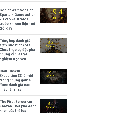
9.4
God of War: Sons of
Sparta – Game action
score
2D vào vai Kratos
trước khi cơn thịnh nộ
trỗi dậy
Tổng hợp đánh giá
8.6
sớm Ghost of Yotei -
score
Chưa thực sự đột phá
nhưng vẫn là trải
nghiệm trọn vẹn
Clair Obscur
9
Expedition 33 là một
score
trong những game
được đánh giá cao
nhất năm nay!
The First Berserker:
8.2
Khazan - Đột phá đáng
score
khen của thể loại