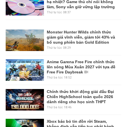
hạ nhiệt? Game thủ chỉ nói không
làm, Sony vẫn giữ vững lập trường
Thứ tư lúc 08:37
Monster Hunter Wilds chính thức
giảm giá vĩnh viễn, giảm tới 43% và
bổ sung phiên bản Gold Edition
Thứ tư lúc 08:29
Anime Garena Free Fire chính thức
lên sóng Mùa Xuân 2027 với tựa đề
Free Fire Daybreak
Thứ ba lúc 18:52
Chính thức khởi động giải đấu Đại
Chiến HighSchool toàn quốc 2026
dành riêng cho học sinh THPT
Thứ ba lúc 18:46
Xbox bác bỏ tin đồn rời Steam,
khẳng định vẫn tiếp tục phát hành