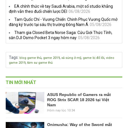
EA chính thức về tay Saudi Arabia, một số studio khẳng
định vẫn theo đuổi chiến lược DEI
06/08/2026
Tam Quốc Chí - Vương Chiến: Chinh Phục Vương Quốc mở
đăng ký trước tại sáu thị trường Đông Nam Á
05/08/2026
Tham gia Closed Beta Norse Saga: Cửu Giới Thức Tỉnh,
săn DJI Osmo Pocket 3 ngay hôm nay
05/08/2026
Tags
:
,
,
,
,
blog game thủ
game 2019
xả súng ở mỹ
game bị đổ lỗi
video
,
game 2019
tâm sư game thủ
TIN MỚI NHẤT
ASUS Republic of Gamers ra mắt
ROG Strix SCAR 18 2026 tại Việt
Nam
Hôm nay lúc 10:34
Onimusha: Way of the Sword mất