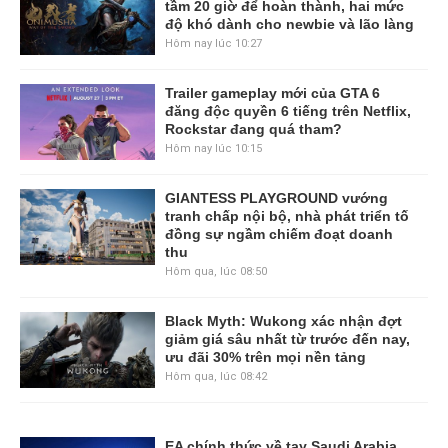
tầm 20 giờ để hoàn thành, hai mức
độ khó dành cho newbie và lão làng
Hôm nay lúc 10:27
Trailer gameplay mới của GTA 6
đăng độc quyền 6 tiếng trên Netflix,
Rockstar đang quá tham?
Hôm nay lúc 10:15
GIANTESS PLAYGROUND vướng
tranh chấp nội bộ, nhà phát triển tố
đồng sự ngầm chiếm đoạt doanh
thu
Hôm qua, lúc 08:50
Black Myth: Wukong xác nhận đợt
giảm giá sâu nhất từ trước đến nay,
ưu đãi 30% trên mọi nền tảng
Hôm qua, lúc 08:42
EA chính thức về tay Saudi Arabia,