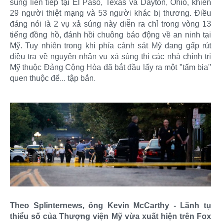
súng liên tiếp tại El Paso, Texas và Dayton, Ohio, khiến
29 người thiệt mạng và 53 người khác bị thương. Điều
đáng nói là 2 vụ xả súng này diễn ra chỉ trong vòng 13
tiếng đồng hồ, đánh hồi chuông báo động về an ninh tại
Mỹ. Tuy nhiên trong khi phía cảnh sát Mỹ đang gấp rút
điều tra về nguyên nhân vụ xả súng thì các nhà chính trị
Mỹ thuộc Đảng Cộng Hòa đã bắt đầu lấy ra một "tấm bia"
quen thuộc để... tập bắn.
Theo Splinternews, ông Kevin McCarthy - Lãnh tụ
thiểu số của Thượng viện Mỹ vừa xuất hiện trên Fox