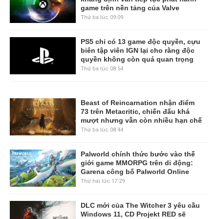
game trên nền tảng của Valve
Thứ ba lúc 09:09
PS5 chỉ có 13 game độc quyền, cựu
biên tập viên IGN lại cho rằng độc
quyền không còn quá quan trọng
Thứ ba lúc 08:54
Beast of Reincarnation nhận điểm
73 trên Metacritic, chiến đấu khá
mượt nhưng vẫn còn nhiều hạn chế
Thứ ba lúc 08:44
Palworld chính thức bước vào thế
giới game MMORPG trên di động:
Garena công bố Palworld Online
Thứ hai lúc 17:29
DLC mới của The Witcher 3 yêu cầu
Windows 11, CD Projekt RED sẽ