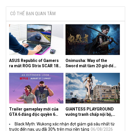
CÓ THỂ BẠN QUAN TÂM
ASUS Republic of Gamers
Onimusha: Way of the
ra mắt ROG Strix SCAR 18
Sword mất tầm 20 giờ để
2026 tại Việt Nam
hoàn thành, hai mức độ khó
dành cho newbie và lão làng
Trailer gameplay mới của
GIANTESS PLAYGROUND
GTA 6 đăng độc quyền 6
vướng tranh chấp nội bộ,
tiếng trên Netflix, Rockstar
nhà phát triển tố đồng sự
Black Myth: Wukong xác nhận đợt giảm giá sâu nhất từ
đang quá tham?
ngầm chiếm đoạt doanh thu
trước đến nay, ưu đãi 30% trên mọi nền tảng
06/08/2026