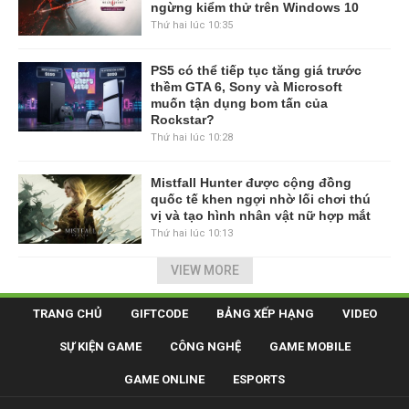
ngừng kiểm thử trên Windows 10
Thứ hai lúc 10:35
PS5 có thể tiếp tục tăng giá trước
thềm GTA 6, Sony và Microsoft
muốn tận dụng bom tấn của
Rockstar?
Thứ hai lúc 10:28
Mistfall Hunter được cộng đồng
quốc tế khen ngợi nhờ lối chơi thú
vị và tạo hình nhân vật nữ hợp mắt
Thứ hai lúc 10:13
VIEW MORE
TRANG CHỦ
GIFTCODE
BẢNG XẾP HẠNG
VIDEO
SỰ KIỆN GAME
CÔNG NGHỆ
GAME MOBILE
GAME ONLINE
ESPORTS