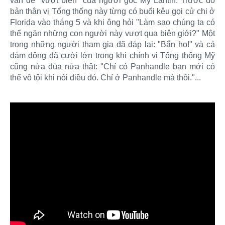
vấn đề "vượt biên" của người gốc Mỹ Lantin. Trước đó
bản thân vị Tổng thống này từng có buổi kêu gọi cử chi ở
Florida vào tháng 5 và khi ông hỏi "Làm sao chúng ta có
thể ngăn những con người này vượt qua biên giới?" Một
trong những người tham gia đã đáp lại: "Bắn họ!" và cả
đám đông đã cười lớn trong khi chính vị Tổng thống Mỹ
cũng nửa đùa nửa thật: "Chỉ có Panhandle bạn mới có
thể vô tội khi nói điều đó. Chỉ ở Panhandle mà thôi."...