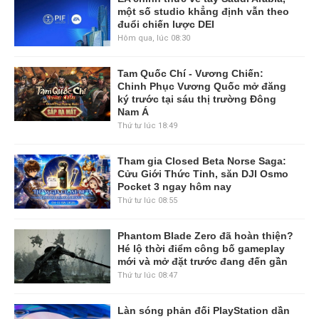
một số studio khẳng định vẫn theo
đuổi chiến lược DEI
Hôm qua, lúc 08:30
Tam Quốc Chí - Vương Chiến:
Chinh Phục Vương Quốc mở đăng
ký trước tại sáu thị trường Đông
Nam Á
Thứ tư lúc 18:49
Tham gia Closed Beta Norse Saga:
Cửu Giới Thức Tỉnh, săn DJI Osmo
Pocket 3 ngay hôm nay
Thứ tư lúc 08:55
Phantom Blade Zero đã hoàn thiện?
Hé lộ thời điểm công bố gameplay
mới và mở đặt trước đang đến gần
Thứ tư lúc 08:47
Làn sóng phản đối PlayStation dần