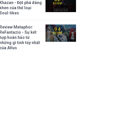
Khazan - Đột phá đáng
score
khen của thể loại
Soul-likes
Review Metaphor:
9.4
ReFantazio - Sự kết
score
hợp hoàn hảo từ
những gì tinh túy nhất
của Atlus