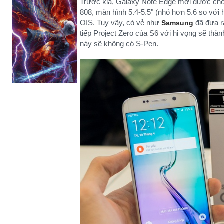
Trước kia, Galaxy Note Edge mới được cho 
808, màn hình 5.4-5.5" (nhỏ hơn 5.6 so vớ
OIS. Tuy vậy, có vẻ như
đã đưa ra
Samsung
tiếp Project Zero của S6 với hi vọng sẽ t
này sẽ không có S-Pen.