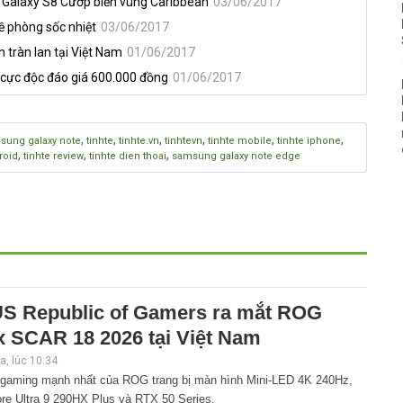
n Galaxy S8 Cướp biển vùng Caribbean
03/06/2017
đề phòng sốc nhiệt
03/06/2017
 tràn lan tại Việt Nam
01/06/2017
 cực độc đáo giá 600.000 đồng
01/06/2017
,
,
,
,
,
,
sung galaxy note
tinhte
tinhte.vn
tinhtevn
tinhte mobile
tinhte iphone
,
,
,
roid
tinhte review
tinhte dien thoai
samsung galaxy note edge
S Republic of Gamers ra mắt ROG
x SCAR 18 2026 tại Việt Nam
, lúc 10:34
 gaming mạnh nhất của ROG trang bị màn hình Mini-LED 4K 240Hz,
ore Ultra 9 290HX Plus và RTX 50 Series.