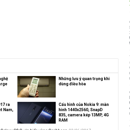
nghệ
Những lưu ý quan trọng khi
arge
dùng điều hòa
17 ra
Cấu hình của Nokia 9: màn
iệt Nam,
hình 1440x2560, SnapD
835, camera kép 13MP, 4G
RAM