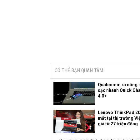
CÓ THỂ BẠN QUAN TÂM
Qualcomm ra công 
sạc nhanh Quick Ch
4.0+
Lenovo ThinkPad 20
mắt tại thị trường V
giá từ 27 triệu đồng