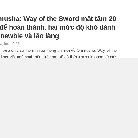
musha: Way of the Sword mất tầm 20
 để hoàn thành, hai mức độ khó dành
newbie và lão làng
, lúc 10:27
 vừa chia sẻ thêm nhiều thông tin mới về Onimusha: Way of the
Theo đội ngũ phát triển, trò chơi sẽ có thời lượng khoảng 20 giờ,
i bổ sung nhiều cơ chế hỗ trợ giúp người mới dễ tiếp cận hơn.
iler gameplay mới của GTA 6 đăng độc
n 6 tiếng trên Netflix, Rockstar đang
 tham?
, lúc 10:15
r Games đang hứng chịu nhiều ý kiến trái chiều sau khi xác nhận
 tác với Netflix để phát hành sớm bản xem trước mở rộng của GTA
vẫn khiến không ít game thủ cho rằng hãng đang thương mại hóa quá
năm 2026.