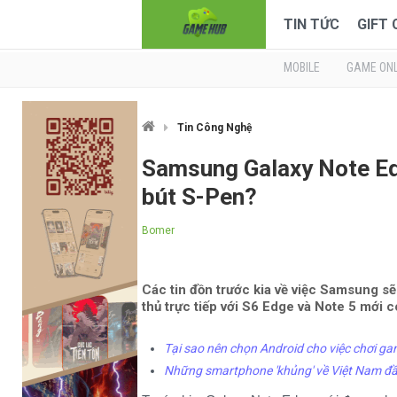
TIN TỨC
GIFT
MOBILE
GAME ONL
Tin Công Nghệ
Samsung Galaxy Note Edg
bút S-Pen?
Bomer
Các tin đồn trước kia về việc Samsung s
thủ trực tiếp với S6 Edge và Note 5 mới c
Tại sao nên chọn Android cho việc chơi g
Những smartphone 'khủng' về Việt Nam đ