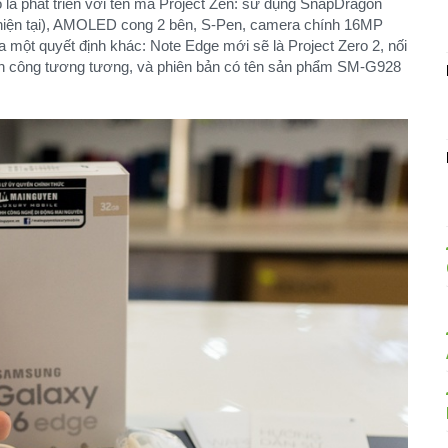
là phát triển với tên mã Project Zen: sử dụng SnapDragon
i hiện tại), AMOLED cong 2 bên, S-Pen, camera chính 16MP
 một quyết định khác: Note Edge mới sẽ là Project Zero 2, nối
hành công tương tương, và phiên bản có tên sản phẩm SM-G928