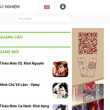
ẮC NGHIỆM
Y
QUẢNG CÁO
GAME MỚI
Thiếu Niên 3Q: Khởi Nguyên
Minh Chủ Võ Lâm - Vplay
Thiếu Niên Ca Hành: Khởi Động