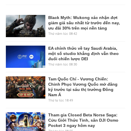
Black Myth: Wukong xác nhận đợt
giảm giá sâu nhất từ trước đến nay,
ưu đãi 30% trên mọi nền tảng
Thứ năm lúc 08:42
EA chính thức về tay Saudi Arabia,
một số studio khẳng định vẫn theo
đuổi chiến lược DEI
Thứ năm lúc 08:30
Tam Quốc Chí - Vương Chiến:
Chinh Phục Vương Quốc mở đăng
ký trước tại sáu thị trường Đông
Nam Á
Thứ tư lúc 18:49
Tham gia Closed Beta Norse Saga:
Cửu Giới Thức Tỉnh, săn DJI Osmo
Pocket 3 ngay hôm nay