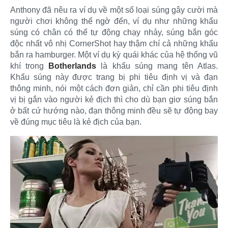
Anthony đã nêu ra ví dụ về một số loại súng gây cười mà
người chơi không thể ngờ đến, ví dụ như những khẩu
súng có chân có thể tự động chạy nhảy, súng bắn góc
độc nhất vô nhị CornerShot hay thậm chí cả những khẩu
bắn ra hamburger. Một ví dụ kỳ quái khác của hệ thống vũ
khí trong
Botherlands
là khẩu súng mang tên Atlas.
Khẩu súng này được trang bị phi tiêu định vị và đạn
thông minh, nói một cách đơn giản, chỉ cần phi tiêu định
vị bị gắn vào người kẻ địch thì cho dù bạn giơ súng bắn
ở bất cứ hướng nào, đạn thông minh đều sẽ tự động bay
về đúng mục tiêu là kẻ địch của bạn.​