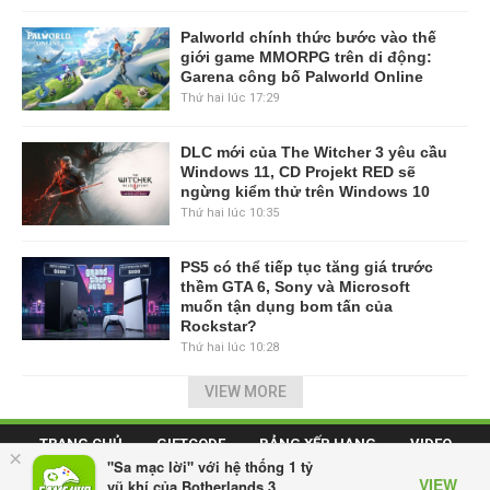
Palworld chính thức bước vào thế
giới game MMORPG trên di động:
Garena công bố Palworld Online
Thứ hai lúc 17:29
DLC mới của The Witcher 3 yêu cầu
Windows 11, CD Projekt RED sẽ
ngừng kiểm thử trên Windows 10
Thứ hai lúc 10:35
PS5 có thể tiếp tục tăng giá trước
thềm GTA 6, Sony và Microsoft
muốn tận dụng bom tấn của
Rockstar?
Thứ hai lúc 10:28
VIEW MORE
TRANG CHỦ
GIFTCODE
BẢNG XẾP HẠNG
VIDEO
×
"Sa mạc lời" với hệ thống 1 tỷ
VIEW
SỰ KIỆN GAME
CÔNG NGHỆ
GAME MOBILE
vũ khí của Botherlands 3