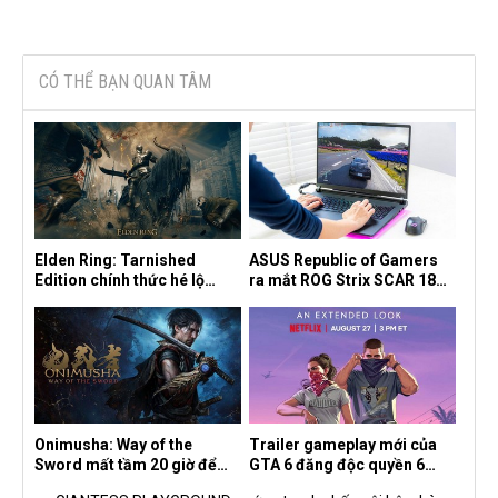
CÓ THỂ BẠN QUAN TÂM
Elden Ring: Tarnished
ASUS Republic of Gamers
Edition chính thức hé lộ
ra mắt ROG Strix SCAR 18
nghề nghiệp mới siêu "ngầu"
2026 tại Việt Nam
Onimusha: Way of the
Trailer gameplay mới của
Sword mất tầm 20 giờ để
GTA 6 đăng độc quyền 6
hoàn thành, hai mức độ khó
tiếng trên Netflix, Rockstar