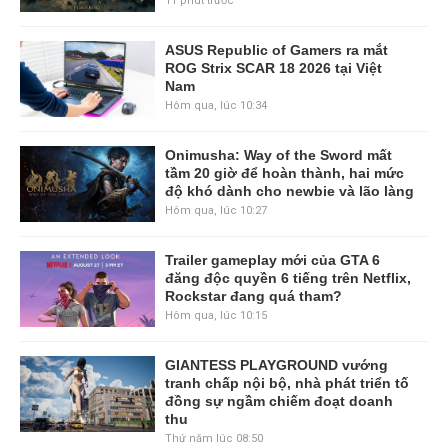
11 phút trước
ASUS Republic of Gamers ra mắt
ROG Strix SCAR 18 2026 tại Việt
Nam
Hôm qua, lúc 10:34
Onimusha: Way of the Sword mất
tầm 20 giờ để hoàn thành, hai mức
độ khó dành cho newbie và lão làng
Hôm qua, lúc 10:27
Trailer gameplay mới của GTA 6
đăng độc quyền 6 tiếng trên Netflix,
Rockstar đang quá tham?
Hôm qua, lúc 10:15
GIANTESS PLAYGROUND vướng
tranh chấp nội bộ, nhà phát triển tố
đồng sự ngầm chiếm đoạt doanh
thu
Thứ năm lúc 08:50