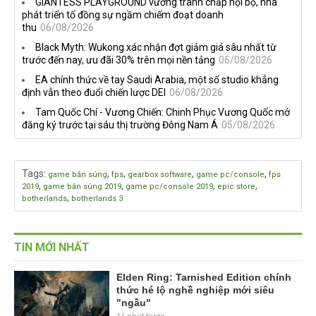
GIANTESS PLAYGROUND vướng tranh chấp nội bộ, nhà
dành cho newbie và lão làng
đang quá tham?
phát triển tố đồng sự ngầm chiếm đoạt doanh
thu
06/08/2026
Black Myth: Wukong xác nhận đợt giảm giá sâu nhất từ
trước đến nay, ưu đãi 30% trên mọi nền tảng
06/08/2026
EA chính thức về tay Saudi Arabia, một số studio khẳng
định vẫn theo đuổi chiến lược DEI
06/08/2026
Tam Quốc Chí - Vương Chiến: Chinh Phục Vương Quốc mở
đăng ký trước tại sáu thị trường Đông Nam Á
05/08/2026
Tags
:
,
,
,
,
game bắn súng
fps
gearbox software
game pc/console
fps
,
,
,
,
2019
game bắn súng 2019
game pc/console 2019
epic store
,
botherlands
botherlands 3
TIN MỚI NHẤT
Elden Ring: Tarnished Edition chính
thức hé lộ nghề nghiệp mới siêu
"ngầu"