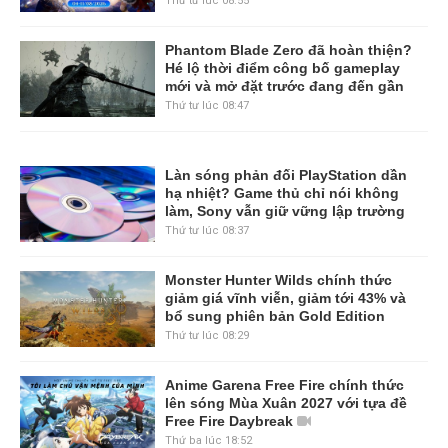
Thứ tư lúc 08:55
Phantom Blade Zero đã hoàn thiện?
Hé lộ thời điểm công bố gameplay
mới và mở đặt trước đang đến gần
Thứ tư lúc 08:47
Làn sóng phản đối PlayStation dần
hạ nhiệt? Game thủ chỉ nói không
làm, Sony vẫn giữ vững lập trường
Thứ tư lúc 08:37
Monster Hunter Wilds chính thức
giảm giá vĩnh viễn, giảm tới 43% và
bổ sung phiên bản Gold Edition
Thứ tư lúc 08:29
Anime Garena Free Fire chính thức
lên sóng Mùa Xuân 2027 với tựa đề
Free Fire Daybreak
Thứ ba lúc 18:52