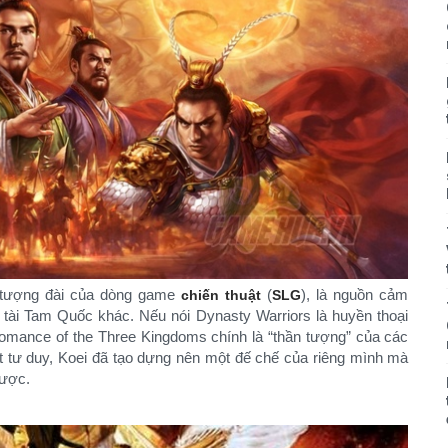
 tượng đài của dòng game
(
), là nguồn cảm
chiến thuật
SLG
 tài Tam Quốc khác. Nếu nói Dynasty Warriors là huyền thoại
mance of the Three Kingdoms chính là “thần tượng” của các
ất tư duy, Koei đã tạo dựng nên một đế chế của riêng mình mà
được.