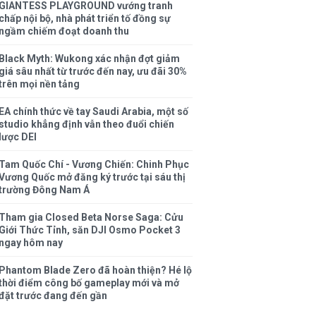
GIANTESS PLAYGROUND vướng tranh
chấp nội bộ, nhà phát triển tố đồng sự
ngầm chiếm đoạt doanh thu
Black Myth: Wukong xác nhận đợt giảm
giá sâu nhất từ trước đến nay, ưu đãi 30%
trên mọi nền tảng
EA chính thức về tay Saudi Arabia, một số
studio khẳng định vẫn theo đuổi chiến
lược DEI
Tam Quốc Chí - Vương Chiến: Chinh Phục
Vương Quốc mở đăng ký trước tại sáu thị
trường Đông Nam Á
Tham gia Closed Beta Norse Saga: Cửu
Giới Thức Tỉnh, săn DJI Osmo Pocket 3
ngay hôm nay
Phantom Blade Zero đã hoàn thiện? Hé lộ
thời điểm công bố gameplay mới và mở
đặt trước đang đến gần