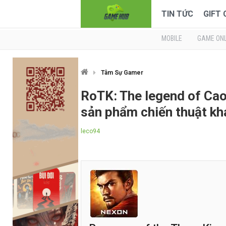
TIN TỨC
GIFT
MOBILE
GAME ONL
Tâm Sự Gamer
RoTK: The legend of Cao
sản phẩm chiến thuật kh
leco94