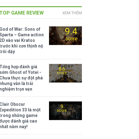
TOP GAME REVIEW
XEM THÊM
9.4
God of War: Sons of
Sparta – Game action
score
2D vào vai Kratos
trước khi cơn thịnh nộ
trỗi dậy
Tổng hợp đánh giá
8.6
sớm Ghost of Yotei -
score
Chưa thực sự đột phá
nhưng vẫn là trải
nghiệm trọn vẹn
Clair Obscur
9
Expedition 33 là một
score
trong những game
được đánh giá cao
nhất năm nay!