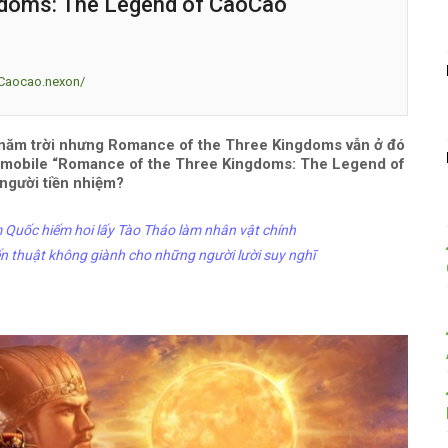
gdoms: The Legend of CaoCao
lCaocao.nexon/
0 năm trời nhưng Romance of the Three Kingdoms vẫn ở đó
n mobile “Romance of the Three Kingdoms: The Legend of
người tiền nhiệm?
uốc hiếm hoi lấy Tào Tháo làm nhân vật chính
 thuật không giành cho những người lười suy nghĩ