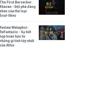
The First Berserker:
8.2
Khazan - Đột phá đáng
score
khen của thể loại
Soul-likes
Review Metaphor:
9.4
ReFantazio - Sự kết
score
hợp hoàn hảo từ
những gì tinh túy nhất
của Atlus