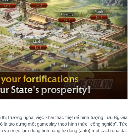
ị trường ngoài việc khai thác triệt để hình tượng Lưu Bị, Gia
 là tạo dựng một gameplay theo hình thức “công nghiệp”. Tức
anh với việc lạm dụng tính năng tự động (auto) một cách quá đà.