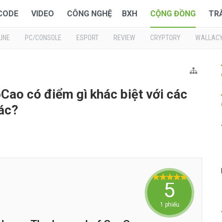
 CODE
VIDEO
CÔNG NGHỆ
BXH
CỘNG ĐỒNG
TR
INE
PC/CONSOLE
ESPORT
REVIEW
CRYPTORY
WALLAC
Cao có điểm gì khác biệt với các
ác?
5
1 phiếu