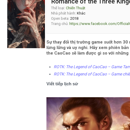
Romance of the Three Kin
Thể loại:
Chiến Thuật
Nhà phát hành:
Khác
Open beta:
2018
Trang chủ:
https://www.facebook.com/Officia
Sự thay đổi thị trường game suốt hơn 3
lừng lững và uy nghi. Hãy xem phiên bả
the CaoCao sẽ làm được gì so với những 
ROTK: The Legend of CaoCao – Game Tam Q
ROTK: The Legend of CaoCao – Game chiến
Viết tiếp lịch sử