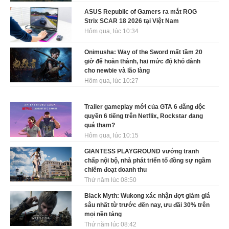
ASUS Republic of Gamers ra mắt ROG
Strix SCAR 18 2026 tại Việt Nam
Hôm qua, lúc 10:34
Onimusha: Way of the Sword mất tầm 20
giờ để hoàn thành, hai mức độ khó dành
cho newbie và lão làng
Hôm qua, lúc 10:27
Trailer gameplay mới của GTA 6 đăng độc
quyền 6 tiếng trên Netflix, Rockstar đang
quá tham?
Hôm qua, lúc 10:15
GIANTESS PLAYGROUND vướng tranh
chấp nội bộ, nhà phát triển tố đồng sự ngầm
chiếm đoạt doanh thu
Thứ năm lúc 08:50
Black Myth: Wukong xác nhận đợt giảm giá
sâu nhất từ trước đến nay, ưu đãi 30% trên
mọi nền tảng
Thứ năm lúc 08:42