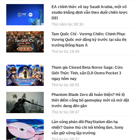
EA chính thức về tay Saudi Arabia, một số
studio khẳng định vẫn theo đuổi chiến lược
DEI
Thứ năm lúc 08:30
Tam Quốc Chí - Vương Chiến: Chinh Phục
Vương Quốc mở đăng ký trước tại sáu thị
trường Đông Nam Á
Thứ tư lúc 18:49
Tham gia Closed Beta Norse Saga: Cửu
Giới Thức Tỉnh, săn DJI Osmo Pocket 3
ngay hôm nay
Thứ tư lúc 08:55
Phantom Blade Zero đã hoàn thiện? Hé lộ
thời điểm công bố gameplay mới và mở đặt
trước đang đến gần
Thứ tư lúc 08:47
Làn sóng phản đối PlayStation dần hạ
nhiệt? Game thủ chỉ nói không làm, Sony
vẫn giữ vững lập trường
Thứ tư lúc 08:37