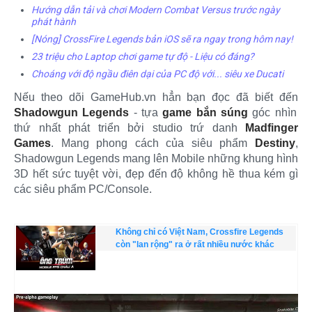
Hướng dẫn tải và chơi Modern Combat Versus trước ngày
phát hành
[Nóng] CrossFire Legends bản iOS sẽ ra ngay trong hôm nay!
23 triệu cho Laptop chơi game tự độ - Liệu có đáng?
Choáng với độ ngầu điên dại của PC độ với... siêu xe Ducati
Nếu theo dõi GameHub.vn hẳn bạn đọc đã biết đến
Shadowgun Legends
- tựa
game bắn súng
góc nhìn
thứ nhất phát triển bởi studio trứ danh
Madfinger
Games
. Mang phong cách của siêu phẩm
Destiny
,
Shadowgun Legends mang lên Mobile những khung hình
3D hết sức tuyệt vời, đẹp đến độ không hề thua kém gì
các siêu phẩm PC/Console.
Không chỉ có Việt Nam, Crossfire Legends
còn "lan rộng" ra ở rất nhiều nước khác