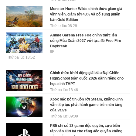
Monster Hunter Wilds chính thức giảm giá
vĩnh viễn, giảm tới 43% và bổ sung phiên
bản Gold Edition
Thứ tư lúc 08:29
Anime Garena Free Fire chính thức lên
sóng Mùa Xuân 2027 với tựa đề Free Fire
Daybreak
Thứ ba lúc 18:52
Chính thức khởi động giải đấu Đại Chiến
HighSchool toàn quốc 2026 dành riêng cho
học sinh THPT
Thứ ba lúc 18:46
Xbox bác bỏ tin đồn rời Steam, khẳng định
vẫn tiếp tục phát hành game trên nền tảng
của Valve
Thứ ba lúc 09:09
PS5 chỉ có 13 game độc quyền, cựu biên
tập viên IGN lại cho rằng độc quyền không