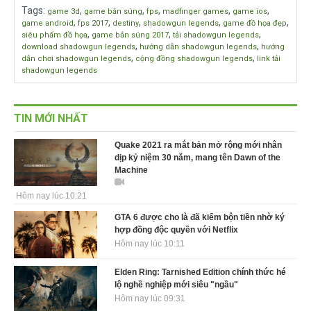
Tags
:
,
,
,
,
,
game 3d
game bắn súng
fps
madfinger games
game ios
,
,
,
,
,
game android
fps 2017
destiny
shadowgun legends
game đồ họa đẹp
,
,
,
siêu phẩm đồ họa
game bắn súng 2017
tải shadowgun legends
,
,
download shadowgun legends
hướng dẫn shadowgun legends
hướng
,
,
dẫn chơi shadowgun legends
cộng đồng shadowgun legends
link tải
shadowgun legends
TIN MỚI NHẤT
Quake 2021 ra mắt bản mở rộng mới nhân
dịp kỷ niệm 30 năm, mang tên Dawn of the
Machine
Hôm nay lúc 10:21
GTA 6 được cho là đã kiếm bộn tiền nhờ ký
hợp đồng độc quyền với Netflix
Hôm nay lúc 10:11
Elden Ring: Tarnished Edition chính thức hé
lộ nghề nghiệp mới siêu "ngầu"
Hôm nay lúc 09:31