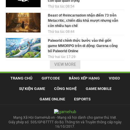
còn quá quan trọng
Thứ ba lúc 08:54
Beast of Reincarnation nhận điểm 73 trên
Metacritic, chiến đấu khá mượt nhưng vẫn
còn nhiều hạn chế
Thứ ba lúc 08:44
Palworld chính thức bước vào thế giới
game MMORPG trên di động: Garena công
bố Palworld Online
Thứ hai lúc 17:29
VIEW MORE
TRANG CHỦ
GIFTCODE
BẢNG XẾP HẠNG
VIDEO
SỰ KIỆN GAME
CÔNG NGHỆ
GAME MOBILE
GAME ONLINE
ESPORTS
Mạng Xã Hội GameHub.vn - Mạng xã hội dành cho game thủ Việt.
Giấy phép số: 505/GP-BTTTT do Bộ Thông tin và Truyền thông cấp ngày
16/10/2017.