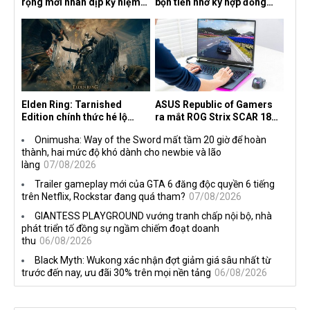
rộng mới nhân dịp kỷ niệm
bộn tiền nhờ ký hợp đồng
30 năm, mang tên Dawn of
độc quyền với Netflix
the Machine
Elden Ring: Tarnished
ASUS Republic of Gamers
Edition chính thức hé lộ
ra mắt ROG Strix SCAR 18
nghề nghiệp mới siêu "ngầu"
2026 tại Việt Nam
Onimusha: Way of the Sword mất tầm 20 giờ để hoàn
thành, hai mức độ khó dành cho newbie và lão
làng
07/08/2026
Trailer gameplay mới của GTA 6 đăng độc quyền 6 tiếng
trên Netflix, Rockstar đang quá tham?
07/08/2026
GIANTESS PLAYGROUND vướng tranh chấp nội bộ, nhà
phát triển tố đồng sự ngầm chiếm đoạt doanh
thu
06/08/2026
Black Myth: Wukong xác nhận đợt giảm giá sâu nhất từ
trước đến nay, ưu đãi 30% trên mọi nền tảng
06/08/2026