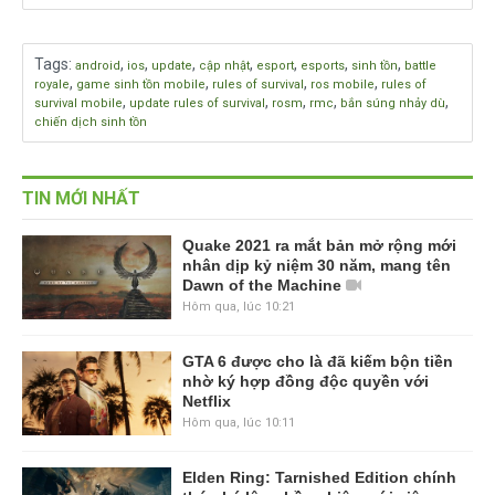
Tags
:
,
,
,
,
,
,
,
android
ios
update
cập nhật
esport
esports
sinh tồn
battle
,
,
,
,
royale
game sinh tồn mobile
rules of survival
ros mobile
rules of
,
,
,
,
,
survival mobile
update rules of survival
rosm
rmc
bắn súng nhảy dù
chiến dịch sinh tồn
TIN MỚI NHẤT
Quake 2021 ra mắt bản mở rộng mới
nhân dịp kỷ niệm 30 năm, mang tên
Dawn of the Machine
Hôm qua, lúc 10:21
GTA 6 được cho là đã kiếm bộn tiền
nhờ ký hợp đồng độc quyền với
Netflix
Hôm qua, lúc 10:11
Elden Ring: Tarnished Edition chính