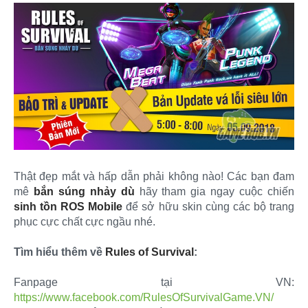
Thật đẹp mắt và hấp dẫn phải không nào! Các bạn đam
mê
bắn súng nhảy dù
hãy tham gia ngay cuộc chiến
sinh tồn
ROS Mobile
để sở hữu skin cùng các bộ trang
phục cực chất cực ngầu nhé.
Tìm hiểu thêm về
Rules of Survival
:
Fanpage tại VN:
https://www.facebook.com/RulesOfSurvivalGame.VN/