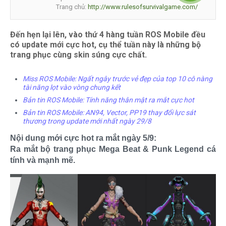
Trang chủ:
http://www.rulesofsurvivalgame.com/
Đến hẹn lại lên, vào thứ 4 hàng tuần ROS Mobile đều
có update mới cực hot, cụ thể tuần này là những bộ
trang phục cùng skin súng cực chất.
Miss ROS Mobile: Ngất ngây trước vẻ đẹp của top 10 cô nàng
tài năng lọt vào vòng chung kết
Bản tin ROS Mobile: Tính năng thân mật ra mắt cực hot
Bản tin ROS Mobile: AN94, Vector, PP19 thay đổi lực sát
thương trong update mới nhất ngày 29/8
Nội dung mới cực hot ra mắt ngày 5/9:
Ra mắt bộ trang phục Mega Beat & Punk Legend cá
tính và mạnh mẽ.