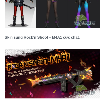
Skin súng Rock’n’Shoot – M4A1 cực chất.