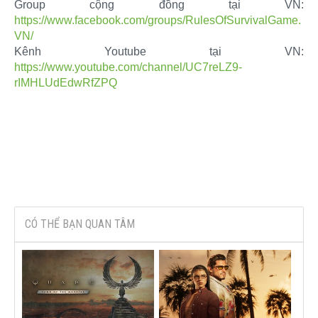
Group cộng đồng tại VN:
https://www.facebook.com/groups/RulesOfSurvivalGame.
VN/
Kênh Youtube tại VN:
https://www.youtube.com/channel/UC7reLZ9-
rIMHLUdEdwRfZPQ
CÓ THỂ BẠN QUAN TÂM