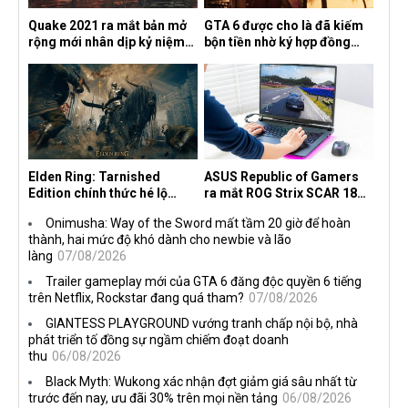
Quake 2021 ra mắt bản mở
GTA 6 được cho là đã kiếm
rộng mới nhân dịp kỷ niệm
bộn tiền nhờ ký hợp đồng
30 năm, mang tên Dawn of
độc quyền với Netflix
the Machine
Elden Ring: Tarnished
ASUS Republic of Gamers
Edition chính thức hé lộ
ra mắt ROG Strix SCAR 18
nghề nghiệp mới siêu "ngầu"
2026 tại Việt Nam
Onimusha: Way of the Sword mất tầm 20 giờ để hoàn
thành, hai mức độ khó dành cho newbie và lão
làng
07/08/2026
Trailer gameplay mới của GTA 6 đăng độc quyền 6 tiếng
trên Netflix, Rockstar đang quá tham?
07/08/2026
GIANTESS PLAYGROUND vướng tranh chấp nội bộ, nhà
phát triển tố đồng sự ngầm chiếm đoạt doanh
thu
06/08/2026
Black Myth: Wukong xác nhận đợt giảm giá sâu nhất từ
trước đến nay, ưu đãi 30% trên mọi nền tảng
06/08/2026