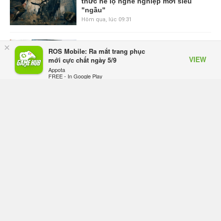
thức hé lộ nghề nghiệp mới siêu
"ngầu"
Hôm qua, lúc 09:31
ASUS Republic of Gamers ra mắt
×
ROS Mobile: Ra mắt trang phục
ROG Strix SCAR 18 2026 tại Việt
VIEW
mới cực chất ngày 5/9
Nam
Appota
Thứ sáu lúc 10:34
FREE - In Google Play
Onimusha: Way of the Sword mất
tầm 20 giờ để hoàn thành, hai mức
độ khó dành cho newbie và lão làng
Thứ sáu lúc 10:27
Trailer gameplay mới của GTA 6
đăng độc quyền 6 tiếng trên Netflix,
Rockstar đang quá tham?
Thứ sáu lúc 10:15
GIANTESS PLAYGROUND vướng
tranh chấp nội bộ, nhà phát triển tố