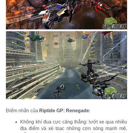
Điểm nhấn của
Riptide GP: Renegade
:​
Không khí đua cực căng thẳng: lướt xe qua nhiều
địa điểm và xé toạc những cơn sóng mạnh mẽ,