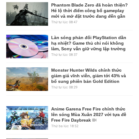
Phantom Blade Zero đã hoàn thiện?
Hé lộ thời điểm công bố gameplay
mới và mở đặt trước đang đến gần
Thứ tư lúc 08:47
Làn sóng phản đối PlayStation dần
hạ nhiệt? Game thủ chỉ nói không
làm, Sony vẫn giữ vững lập trường
Thứ tư lúc 08:37
Monster Hunter Wilds chính thức
giảm giá vĩnh viễn, giảm tới 43% và
bổ sung phiên bản Gold Edition
Thứ tư lúc 08:29
Anime Garena Free Fire chính thức
lên sóng Mùa Xuân 2027 với tựa đề
Free Fire Daybreak
Thứ ba lúc 18:52