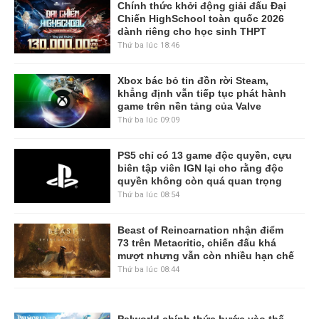
Chính thức khởi động giải đấu Đại
Chiến HighSchool toàn quốc 2026
dành riêng cho học sinh THPT
Thứ ba lúc 18:46
Xbox bác bỏ tin đồn rời Steam,
khẳng định vẫn tiếp tục phát hành
game trên nền tảng của Valve
Thứ ba lúc 09:09
PS5 chỉ có 13 game độc quyền, cựu
biên tập viên IGN lại cho rằng độc
quyền không còn quá quan trọng
Thứ ba lúc 08:54
Beast of Reincarnation nhận điểm
73 trên Metacritic, chiến đấu khá
mượt nhưng vẫn còn nhiều hạn chế
Thứ ba lúc 08:44