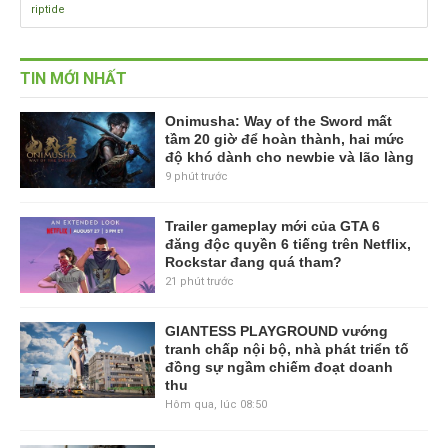
riptide
TIN MỚI NHẤT
Onimusha: Way of the Sword mất
tầm 20 giờ để hoàn thành, hai mức
độ khó dành cho newbie và lão làng
9 phút trước
Trailer gameplay mới của GTA 6
đăng độc quyền 6 tiếng trên Netflix,
Rockstar đang quá tham?
21 phút trước
GIANTESS PLAYGROUND vướng
tranh chấp nội bộ, nhà phát triển tố
đồng sự ngầm chiếm đoạt doanh
thu
Hôm qua, lúc 08:50