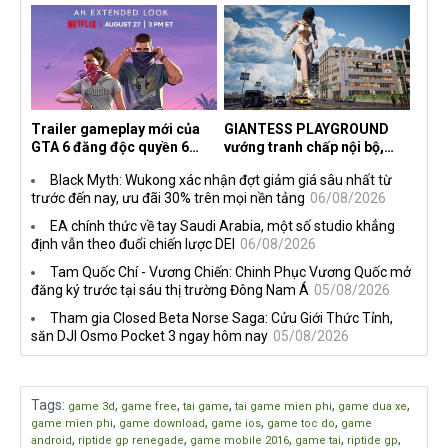
dành cho newbie và lão làng
Trailer gameplay mới của
GIANTESS PLAYGROUND
GTA 6 đăng độc quyền 6
vướng tranh chấp nội bộ,
tiếng trên Netflix, Rockstar
nhà phát triển tố đồng sự
Black Myth: Wukong xác nhận đợt giảm giá sâu nhất từ
đang quá tham?
ngầm chiếm đoạt doanh thu
trước đến nay, ưu đãi 30% trên mọi nền tảng
06/08/2026
EA chính thức về tay Saudi Arabia, một số studio khẳng
định vẫn theo đuổi chiến lược DEI
06/08/2026
Tam Quốc Chí - Vương Chiến: Chinh Phục Vương Quốc mở
đăng ký trước tại sáu thị trường Đông Nam Á
05/08/2026
Tham gia Closed Beta Norse Saga: Cửu Giới Thức Tỉnh,
săn DJI Osmo Pocket 3 ngay hôm nay
05/08/2026
Tags
:
,
,
,
,
,
game 3d
game free
tai game
tai game mien phi
game dua xe
,
,
,
,
game mien phi
game download
game ios
game toc do
game
,
,
,
,
,
android
riptide gp renegade
game mobile 2016
game tai
riptide gp