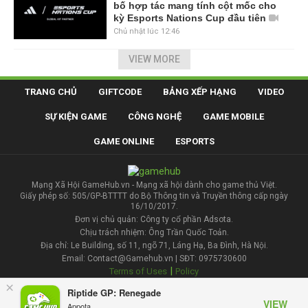
bố hợp tác mang tính cột mốc cho
kỳ Esports Nations Cup đầu tiên
Chủ nhật lúc 12:46
VIEW MORE
TRANG CHỦ
GIFTCODE
BẢNG XẾP HẠNG
VIDEO
SỰ KIỆN GAME
CÔNG NGHỆ
GAME MOBILE
GAME ONLINE
ESPORTS
Mạng Xã Hội GameHub.vn - Mạng xã hội dành cho game thủ Việt.
Giấy phép số: 505/GP-BTTTT do Bộ Thông tin và Truyền thông cấp ngày
16/10/2017.
Đơn vị chủ quản: Công ty cổ phần Adsota.
Chịu trách nhiệm: Ông Trần Quốc Toản.
Địa chỉ: Le Building, số 11, ngõ 71, Láng Hạ, Ba Đình, Hà Nội.
Email: Contact@Gamehub.vn | SĐT: 0975730600
|
Terms of Uses
Policy
×
Riptide GP: Renegade
Liên hệ đăng bài
VIEW
Appota