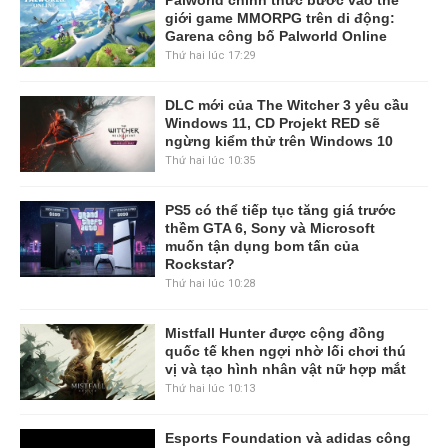
Palworld chính thức bước vào thế
giới game MMORPG trên di động:
Garena công bố Palworld Online
Thứ hai lúc 17:29
DLC mới của The Witcher 3 yêu cầu
Windows 11, CD Projekt RED sẽ
ngừng kiểm thử trên Windows 10
Thứ hai lúc 10:35
PS5 có thể tiếp tục tăng giá trước
thềm GTA 6, Sony và Microsoft
muốn tận dụng bom tấn của
Rockstar?
Thứ hai lúc 10:28
Mistfall Hunter được cộng đồng
quốc tế khen ngợi nhờ lối chơi thú
vị và tạo hình nhân vật nữ hợp mắt
Thứ hai lúc 10:13
Esports Foundation và adidas công