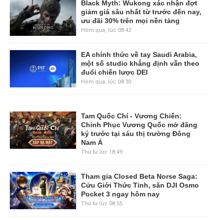
Black Myth: Wukong xác nhận đợt
giảm giá sâu nhất từ trước đến nay,
ưu đãi 30% trên mọi nền tảng
Hôm qua, lúc 08:42
EA chính thức về tay Saudi Arabia,
một số studio khẳng định vẫn theo
đuổi chiến lược DEI
Hôm qua, lúc 08:30
Tam Quốc Chí - Vương Chiến:
Chinh Phục Vương Quốc mở đăng
ký trước tại sáu thị trường Đông
Nam Á
Thứ tư lúc 18:49
Tham gia Closed Beta Norse Saga:
Cửu Giới Thức Tỉnh, săn DJI Osmo
Pocket 3 ngay hôm nay
Thứ tư lúc 08:55