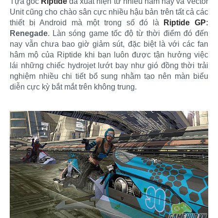
Tựa gốc
Riptide
đã xuất hiện từ nhiều năm nay và Vector
Unit cũng cho chào sân cực nhiều hậu bản trên tất cả các
thiết bị Android mà một trong số đó là
Riptide GP
:
Renegade
. Làn sóng game tốc độ từ thời điểm đó đến
nay vẫn chưa bao giờ giảm sút, đặc biệt là với các fan
hâm mộ của Riptide khi bạn luôn được tận hưởng việc
lái những chiếc hydrojet lướt bay như gió đồng thời trải
nghiệm nhiều chi tiết bổ sung nhằm tạo nên màn biểu
diễn cực kỳ bắt mắt trên không trung.