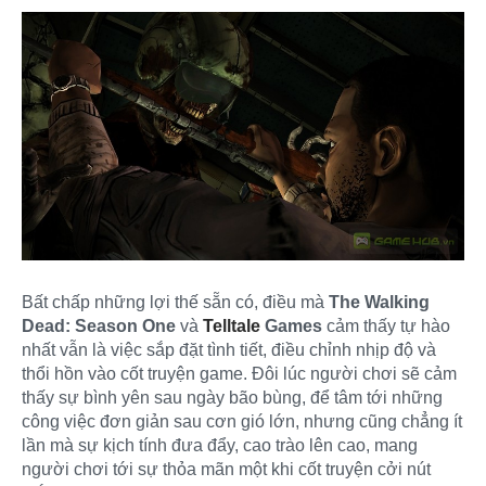
Bất chấp những lợi thế sẵn có, điều mà
The Walking
Dead: Season One
và
Telltale
Games
cảm thấy tự hào
nhất vẫn là việc sắp đặt tình tiết, điều chỉnh nhịp độ và
thổi hồn vào cốt truyện game. Đôi lúc người chơi sẽ cảm
thấy sự bình yên sau ngày bão bùng, để tâm tới những
công việc đơn giản sau cơn gió lớn, nhưng cũng chẳng ít
lần mà sự kịch tính đưa đẩy, cao trào lên cao, mang
người chơi tới sự thỏa mãn một khi cốt truyện cởi nút