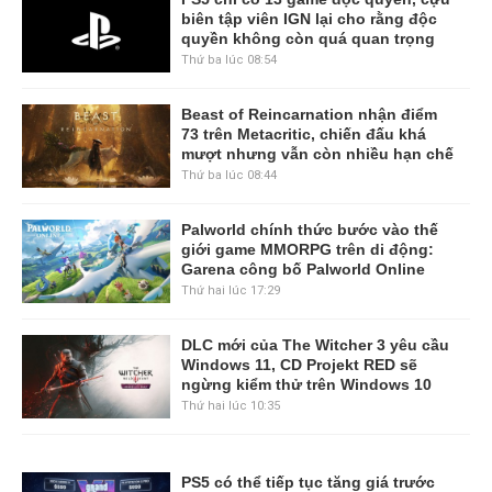
biên tập viên IGN lại cho rằng độc
quyền không còn quá quan trọng
Thứ ba lúc 08:54
Beast of Reincarnation nhận điểm
73 trên Metacritic, chiến đấu khá
mượt nhưng vẫn còn nhiều hạn chế
Thứ ba lúc 08:44
Palworld chính thức bước vào thế
giới game MMORPG trên di động:
Garena công bố Palworld Online
Thứ hai lúc 17:29
DLC mới của The Witcher 3 yêu cầu
Windows 11, CD Projekt RED sẽ
ngừng kiểm thử trên Windows 10
Thứ hai lúc 10:35
PS5 có thể tiếp tục tăng giá trước