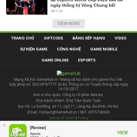
ngày thống trị Vòng Chung kết
28/7/26
VIEW MORE
TRANG CHỦ
GIFTCODE
BẢNG XẾP HẠNG
VIDEO
SỰ KIỆN GAME
CÔNG NGHỆ
GAME MOBILE
GAME ONLINE
ESPORTS
Mạng Xã Hội GameHub.vn - Mạng xã hội dành cho game thủ Việt.
Giấy phép số: 505/GP-BTTTT do Bộ Thông tin và Truyền thông cấp ngày
16/10/2017.
Đơn vị chủ quản: Công ty cổ phần Adsota.
Chịu trách nhiệm: Ông Trần Quốc Toản.
Địa chỉ: Le Building, số 11, ngõ 71, Láng Hạ, Ba Đình, Hà Nội.
Email: Contact@Gamehub.vn | SĐT: 0975730600
|
Terms of Uses
Policy
×
[Review]
Liên hệ đăng bài
VIEW
Appota