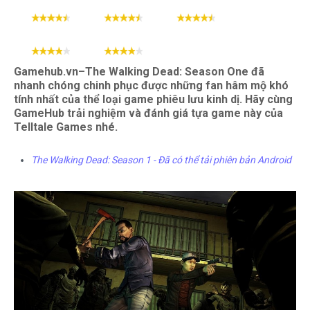
Đồ họa
Âm thanh
Gameplay
Cộng đồng
Cấu hình
Gamehub.vn–The Walking Dead: Season One đã
nhanh chóng chinh phục được những fan hâm mộ khó
tính nhất của thể loại game phiêu lưu kinh dị. Hãy cùng
GameHub trải nghiệm và đánh giá tựa game này của
Telltale Games nhé.
The Walking Dead: Season 1 - Đã có thể tải phiên bản Android