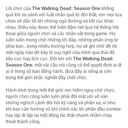
Lối chơi của
The Walking Dead: Season One
không
quá khi so sánh với luật nhân quả từ đời thật, nơi mọi lựa
chọn sẽ dẫn lối tới những ngả đường và kết cục khác
nhau. Điều này được thể hiện đậm nét qua hệ thống hội
thoại giữa người chơi và các nhân vật trong game. Họ
luôn luôn mong chờ những lời đáp, những phản ứng từ
phía bạn.. trong nhiều trường hợp, họ sẽ ghi nhớ để rồi
một ngày nào đó bày tỏ suy nghĩ của mình qua thái độ
tiêu cực hay tích cực. Đôi khi với
The Walking Dead:
Season One
, một vài câu nói cũng có thể quyết định ai đi
ai ở trong số bạn đồng hành, đưa đẩy ai sống ai còn
trong thế giới khắc nghiệt đầy chết chóc.
Hành trình trong một thế giới nơi hiểm nguy chờ chực,
người chơi cũng luôn luôn phải đối mặt với vô vàn
những nghịch cảnh đòi hỏi kỹ năng và phản xạ, ví như
khi bạn cần hướng vũ khí chính xác tới phần đầu zombie
hay lặp đi lặp lại một động tác thật nhanh nhằm chạy
thoát thành công.