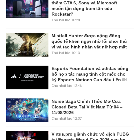
thềm GTA 6, Sony và Microsoft
muốn tận dụng bom tấn của
Rockstar?
Thứ hai lúc 10:28
Mistfall Hunter được cộng đồng
quốc tế khen ngợi nhờ lối chơi thú
vị và tạo hình nhân vật nữ hợp mắt
Thứ hai lúc 10:13
Esports Foundation và adidas công
bố hợp tác mang tính cột mốc cho
kỳ Esports Nations Cup đầu tiên
Chủ nhật lúc 12:46
Norse Saga Chính Thức Mở Cửa
Closed Beta Tại Việt Nam Từ 04 –
11/08/2026
Chủ nhật lúc 12:37
Virtus.pro giành chức vô địch PUBG
tại Esports World Cup 2026 sau ba