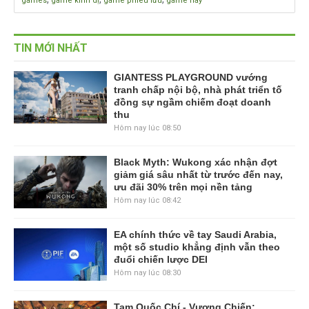
games
game kinh dị
game phiêu lưu
game hay
TIN MỚI NHẤT
GIANTESS PLAYGROUND vướng
tranh chấp nội bộ, nhà phát triển tố
đồng sự ngầm chiếm đoạt doanh
thu
Hôm nay lúc 08:50
Black Myth: Wukong xác nhận đợt
giảm giá sâu nhất từ trước đến nay,
ưu đãi 30% trên mọi nền tảng
Hôm nay lúc 08:42
EA chính thức về tay Saudi Arabia,
một số studio khẳng định vẫn theo
đuổi chiến lược DEI
Hôm nay lúc 08:30
Tam Quốc Chí - Vương Chiến: