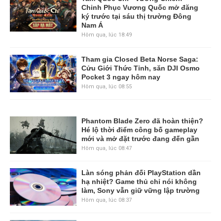
Chinh Phục Vương Quốc mở đăng
ký trước tại sáu thị trường Đông
Nam Á
Hôm qua, lúc 18:49
Tham gia Closed Beta Norse Saga:
Cửu Giới Thức Tỉnh, săn DJI Osmo
Pocket 3 ngay hôm nay
Hôm qua, lúc 08:55
Phantom Blade Zero đã hoàn thiện?
Hé lộ thời điểm công bố gameplay
mới và mở đặt trước đang đến gần
Hôm qua, lúc 08:47
Làn sóng phản đối PlayStation dần
hạ nhiệt? Game thủ chỉ nói không
làm, Sony vẫn giữ vững lập trường
Hôm qua, lúc 08:37