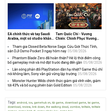
nhà phát triển tố đồng sự
từ trước đến nay, ưu đãi 30%
ngầm chiếm đoạt doanh thu
trên mọi nền tảng
EA chính thức về tay Saudi
Tam Quốc Chí - Vương
Arabia, một số studio khẳng
Chiến: Chinh Phục Vương
định vẫn theo đuổi chiến
Quốc mở đăng ký trước tại
Tham gia Closed Beta Norse Saga: Cửu Giới Thức Tỉnh,
lược DEI
sáu thị trường Đông Nam Á
săn DJI Osmo Pocket 3 ngay hôm nay
05/08/2026
Phantom Blade Zero đã hoàn thiện? Hé lộ thời điểm công
bố gameplay mới và mở đặt trước đang đến gần
05/08/2026
Làn sóng phản đối PlayStation dần hạ nhiệt? Game thủ chỉ
nói không làm, Sony vẫn giữ vững lập trường
05/08/2026
Monster Hunter Wilds chính thức giảm giá vĩnh viễn, giảm
tới 43% và bổ sung phiên bản Gold Edition
05/08/2026
Tags
:
,
,
,
,
,
,
android
ios
gamehub.vn
tải game
download game
tai game
,
,
,
,
,
,
download
review
link down
the walking dead
zombie
telltale
telltale
,
,
,