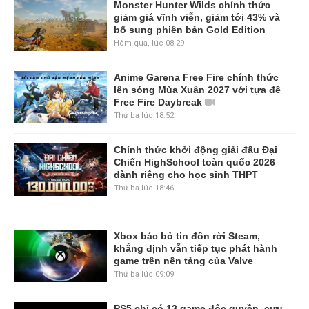
Monster Hunter Wilds chính thức
giảm giá vĩnh viễn, giảm tới 43% và
bổ sung phiên bản Gold Edition
Hôm qua, lúc 08:29
Anime Garena Free Fire chính thức
lên sóng Mùa Xuân 2027 với tựa đề
Free Fire Daybreak
Thứ ba lúc 18:52
Chính thức khởi động giải đấu Đại
Chiến HighSchool toàn quốc 2026
dành riêng cho học sinh THPT
Thứ ba lúc 18:46
Xbox bác bỏ tin đồn rời Steam,
khẳng định vẫn tiếp tục phát hành
game trên nền tảng của Valve
Thứ ba lúc 09:09
PS5 chỉ có 13 game độc quyền, cựu