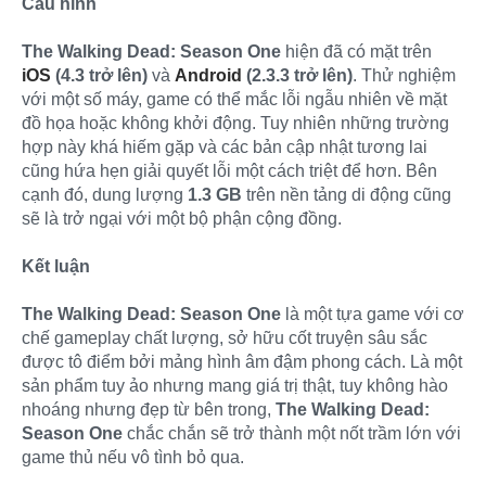
Cấu hình
The Walking Dead: Season One
hiện đã có mặt trên
iOS
(4.3 trở lên)
và
Android
(2.3.3 trở lên)
. Thử nghiệm
với một số máy, game có thể mắc lỗi ngẫu nhiên về mặt
đồ họa hoặc không khởi động. Tuy nhiên những trường
hợp này khá hiếm gặp và các bản cập nhật tương lai
cũng hứa hẹn giải quyết lỗi một cách triệt để hơn. Bên
cạnh đó, dung lượng
1.3 GB
trên nền tảng di động cũng
sẽ là trở ngại với một bộ phận cộng đồng.
Kết luận
The Walking Dead: Season One
là một tựa game với cơ
chế gameplay chất lượng, sở hữu cốt truyện sâu sắc
được tô điểm bởi mảng hình âm đậm phong cách. Là một
sản phẩm tuy ảo nhưng mang giá trị thật, tuy không hào
nhoáng nhưng đẹp từ bên trong,
The Walking Dead:
Season One
chắc chắn sẽ trở thành một nốt trầm lớn với
game thủ nếu vô tình bỏ qua.