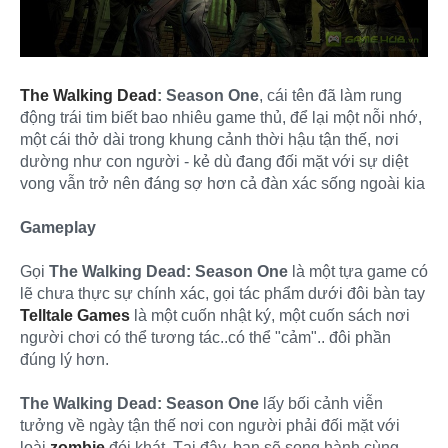
The Walking Dead
: Season One
, cái tên đã làm rung
động trái tim biết bao nhiêu game thủ, để lại một nỗi nhớ,
một cái thở dài trong khung cảnh thời hậu tận thế, nơi
dường như con người - kẻ dù đang đối mặt với sự diệt
vong vẫn trở nên đáng sợ hơn cả đàn xác sống ngoài kia
Gameplay
Gọi
The Walking Dead: Season One
là một tựa game có
lẽ chưa thực sự chính xác, gọi tác phẩm dưới đôi bàn tay
Telltale Games
là một cuốn nhật ký, một cuốn sách nơi
người chơi có thể tương tác..có thể "cảm".. đôi phần
đúng lý hơn.
The Walking Dead: Season One
lấy bối cảnh viễn
tưởng về ngày tận thế nơi con người phải đối mặt với
loài
zombie
đói khát. Tại đây, bạn sẽ song hành cùng