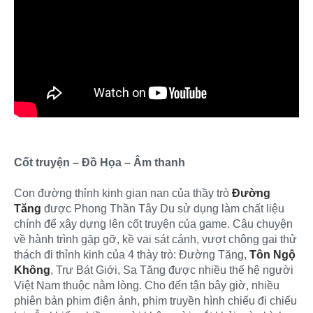
Cốt truyện – Đồ Họa – Âm thanh
Con đường thỉnh kinh gian nan của thầy trò
Đường
Tăng
được Phong Thần Tây Du sử dụng làm chất liệu
chính để xây dựng lên cốt truyện của game. Câu chuyện
về hành trình gặp gỡ, kề vai sát cánh, vượt chông gai thử
thách đi thỉnh kinh của 4 thày trò: Đường Tăng,
Tôn Ngộ
Không
, Trư Bát Giới, Sa Tăng được nhiều thế hệ người
Việt Nam thuộc nằm lòng. Cho đến tận bây giờ, nhiều
phiên bản phim điện ảnh, phim truyền hình chiếu đi chiếu