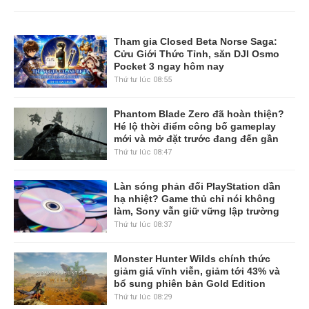
Tham gia Closed Beta Norse Saga:
Cửu Giới Thức Tỉnh, săn DJI Osmo
Pocket 3 ngay hôm nay
Thứ tư lúc 08:55
Phantom Blade Zero đã hoàn thiện?
Hé lộ thời điểm công bố gameplay
mới và mở đặt trước đang đến gần
Thứ tư lúc 08:47
Làn sóng phản đối PlayStation dần
hạ nhiệt? Game thủ chỉ nói không
làm, Sony vẫn giữ vững lập trường
Thứ tư lúc 08:37
Monster Hunter Wilds chính thức
giảm giá vĩnh viễn, giảm tới 43% và
bổ sung phiên bản Gold Edition
Thứ tư lúc 08:29