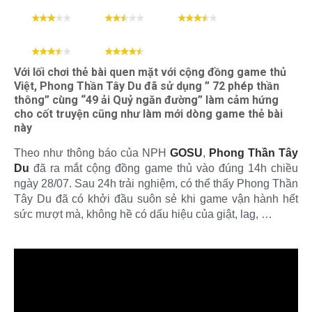
Đồ họa
Âm thanh
Gameplay
Cộng đồng
Cấu hình
Với lối chơi thẻ bài quen mặt với cộng đồng game thủ
Việt, Phong Thần Tây Du đã sử dụng ” 72 phép thần
thông” cùng “49 ải Quỷ ngăn đường” làm cảm hứng
cho cốt truyện cũng như làm mới dòng game thẻ bài
này
Theo như thông báo của NPH
GOSU
,
Phong Thần
Tây
Du
đã ra mắt cộng đồng game thủ vào đúng 14h chiều
ngày 28/07. Sau 24h trải nghiệm, có thể thấy Phong Thần
Tây Du đã có khởi đầu suôn sẻ khi game vận hành hết
sức mượt mà, không hề có dấu hiệu của giật, lag, …