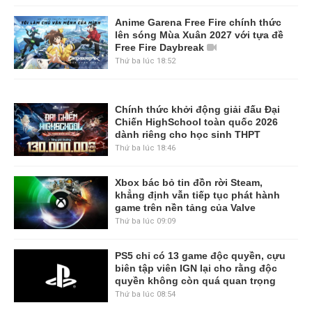
Anime Garena Free Fire chính thức
lên sóng Mùa Xuân 2027 với tựa đề
Free Fire Daybreak
Thứ ba lúc 18:52
Chính thức khởi động giải đấu Đại
Chiến HighSchool toàn quốc 2026
dành riêng cho học sinh THPT
Thứ ba lúc 18:46
Xbox bác bỏ tin đồn rời Steam,
khẳng định vẫn tiếp tục phát hành
game trên nền tảng của Valve
Thứ ba lúc 09:09
PS5 chỉ có 13 game độc quyền, cựu
biên tập viên IGN lại cho rằng độc
quyền không còn quá quan trọng
Thứ ba lúc 08:54