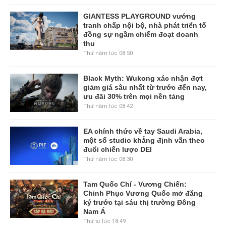
GIANTESS PLAYGROUND vướng
tranh chấp nội bộ, nhà phát triển tố
đồng sự ngầm chiếm đoạt doanh
thu
Thứ năm lúc 08:50
Black Myth: Wukong xác nhận đợt
giảm giá sâu nhất từ trước đến nay,
ưu đãi 30% trên mọi nền tảng
Thứ năm lúc 08:42
EA chính thức về tay Saudi Arabia,
một số studio khẳng định vẫn theo
đuổi chiến lược DEI
Thứ năm lúc 08:30
Tam Quốc Chí - Vương Chiến:
Chinh Phục Vương Quốc mở đăng
ký trước tại sáu thị trường Đông
Nam Á
Thứ tư lúc 18:49