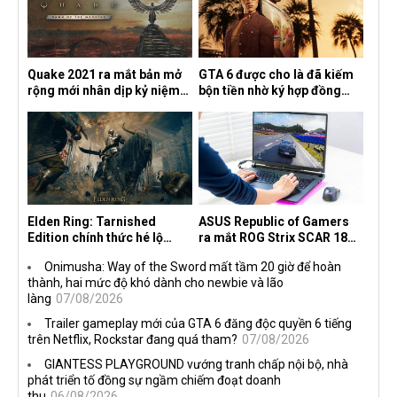
Quake 2021 ra mắt bản mở
GTA 6 được cho là đã kiếm
rộng mới nhân dịp kỷ niệm
bộn tiền nhờ ký hợp đồng
30 năm, mang tên Dawn of
độc quyền với Netflix
the Machine
Elden Ring: Tarnished
ASUS Republic of Gamers
Edition chính thức hé lộ
ra mắt ROG Strix SCAR 18
nghề nghiệp mới siêu "ngầu"
2026 tại Việt Nam
Onimusha: Way of the Sword mất tầm 20 giờ để hoàn
thành, hai mức độ khó dành cho newbie và lão
làng
07/08/2026
Trailer gameplay mới của GTA 6 đăng độc quyền 6 tiếng
trên Netflix, Rockstar đang quá tham?
07/08/2026
GIANTESS PLAYGROUND vướng tranh chấp nội bộ, nhà
phát triển tố đồng sự ngầm chiếm đoạt doanh
thu
06/08/2026