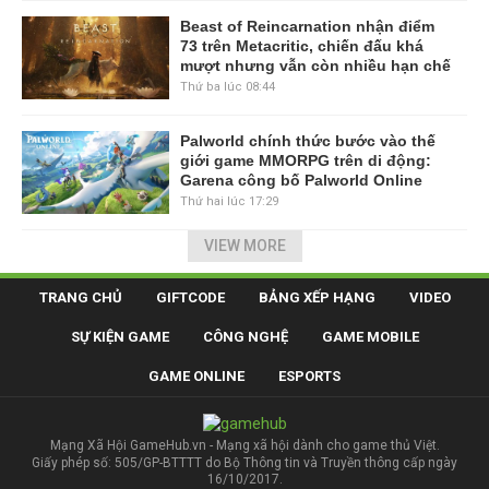
Beast of Reincarnation nhận điểm
73 trên Metacritic, chiến đấu khá
mượt nhưng vẫn còn nhiều hạn chế
Thứ ba lúc 08:44
Palworld chính thức bước vào thế
giới game MMORPG trên di động:
Garena công bố Palworld Online
Thứ hai lúc 17:29
VIEW MORE
TRANG CHỦ
GIFTCODE
BẢNG XẾP HẠNG
VIDEO
SỰ KIỆN GAME
CÔNG NGHỆ
GAME MOBILE
GAME ONLINE
ESPORTS
Mạng Xã Hội GameHub.vn - Mạng xã hội dành cho game thủ Việt.
Giấy phép số: 505/GP-BTTTT do Bộ Thông tin và Truyền thông cấp ngày
16/10/2017.