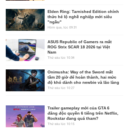
Elden Ring: Tarnished Edition chính
thức hé lộ nghề nghiệp mới siêu
"ngầu"
Hôm qua, lúc 09:31
ASUS Republic of Gamers ra mắt
ROG Strix SCAR 18 2026 tại Việt
Nam
Thứ sáu lúc 10:34
Onimusha: Way of the Sword mất
tầm 20 giờ để hoàn thành, hai mức
độ khó dành cho newbie và lão làng
Thứ sáu lúc 10:27
Trailer gameplay mới của GTA 6
đăng độc quyền 6 tiếng trên Netflix,
Rockstar đang quá tham?
Thứ sáu lúc 10:15