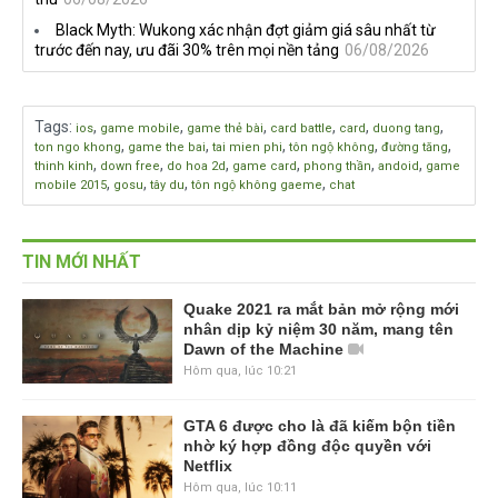
Black Myth: Wukong xác nhận đợt giảm giá sâu nhất từ
trước đến nay, ưu đãi 30% trên mọi nền tảng
06/08/2026
Tags
:
,
,
,
,
,
,
ios
game mobile
game thẻ bài
card battle
card
duong tang
,
,
,
,
,
ton ngo khong
game the bai
tai mien phi
tôn ngộ không
đường tăng
,
,
,
,
,
,
thinh kinh
down free
do hoa 2d
game card
phong thần
andoid
game
,
,
,
,
mobile 2015
gosu
tây du
tôn ngộ không gaeme
chat
TIN MỚI NHẤT
Quake 2021 ra mắt bản mở rộng mới
nhân dịp kỷ niệm 30 năm, mang tên
Dawn of the Machine
Hôm qua, lúc 10:21
GTA 6 được cho là đã kiếm bộn tiền
nhờ ký hợp đồng độc quyền với
Netflix
Hôm qua, lúc 10:11