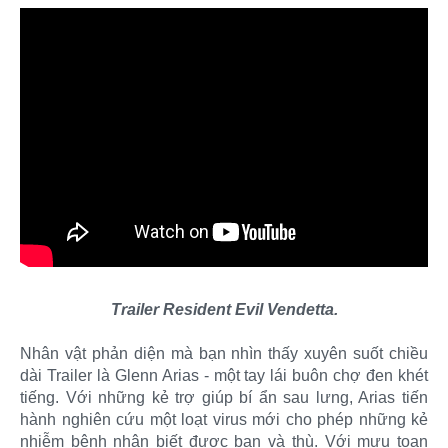
Trailer Resident Evil Vendetta.
Nhân vật phản diện mà bạn nhìn thấy xuyên suốt chiều
dài Trailer là Glenn Arias - một tay lái buôn chợ đen khét
tiếng. Với những kẻ trợ giúp bí ẩn sau lưng, Arias tiến
hành nghiên cứu một loạt virus mới cho phép những kẻ
nhiễm bệnh nhận biết được bạn và thù. Với mưu toan