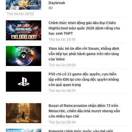
Daybreak
Thứ ba lúc 18:52
Chính thức khởi động giải đấu Đại Chiến
HighSchool toàn quốc 2026 dành riêng cho
học sinh THPT
Thứ ba lúc 18:46
Xbox bác bỏ tin đồn rời Steam, khẳng định
vẫn tiếp tục phát hành game trên nền tảng
của Valve
Thứ ba lúc 09:09
PS5 chỉ có 13 game độc quyền, cựu biên
tập viên IGN lại cho rằng độc quyền không
còn quá quan trọng
Thứ ba lúc 08:54
Beast of Reincarnation nhận điểm 73 trên
Metacritic, chiến đấu khá mượt nhưng vẫn
còn nhiều hạn chế
Thứ ba lúc 08:44
Palworld chính thức bước vào thế giới