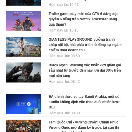
Hôm nay lúc 10:27
Trailer gameplay mới của GTA 6 đăng độc
quyền 6 tiếng trên Netflix, Rockstar đang
quá tham?
Hôm nay lúc 10:15
GIANTESS PLAYGROUND vướng tranh
chấp nội bộ, nhà phát triển tố đồng sự ngầm
chiếm đoạt doanh thu
Hôm qua, lúc 08:50
Black Myth: Wukong xác nhận đợt giảm giá
sâu nhất từ trước đến nay, ưu đãi 30% trên
mọi nền tảng
Hôm qua, lúc 08:42
EA chính thức về tay Saudi Arabia, một số
studio khẳng định vẫn theo đuổi chiến lược
DEI
Hôm qua, lúc 08:30
Tam Quốc Chí - Vương Chiến: Chinh Phục
Vương Quốc mở đăng ký trước tại sáu thị