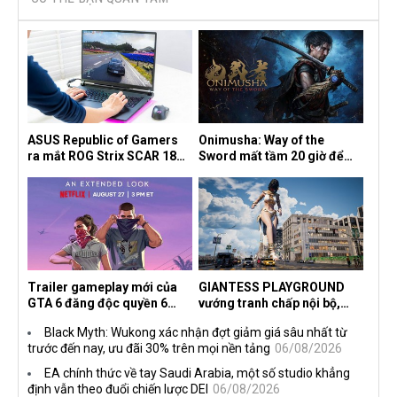
ASUS Republic of Gamers
Onimusha: Way of the
ra mắt ROG Strix SCAR 18
Sword mất tầm 20 giờ để
2026 tại Việt Nam
hoàn thành, hai mức độ khó
dành cho newbie và lão làng
Trailer gameplay mới của
GIANTESS PLAYGROUND
GTA 6 đăng độc quyền 6
vướng tranh chấp nội bộ,
tiếng trên Netflix, Rockstar
nhà phát triển tố đồng sự
Black Myth: Wukong xác nhận đợt giảm giá sâu nhất từ
đang quá tham?
ngầm chiếm đoạt doanh thu
trước đến nay, ưu đãi 30% trên mọi nền tảng
06/08/2026
EA chính thức về tay Saudi Arabia, một số studio khẳng
định vẫn theo đuổi chiến lược DEI
06/08/2026