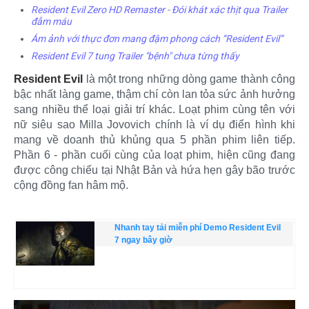
Resident Evil Zero HD Remaster - Đói khát xác thịt qua Trailer
đẫm máu
Ám ảnh với thực đơn mang đậm phong cách “Resident Evil”
Resident Evil 7 tung Trailer "bệnh" chưa từng thấy
Resident Evil
là một trong những dòng game thành công
bậc nhất làng game, thậm chí còn lan tỏa sức ảnh hưởng
sang nhiều thể loại giải trí khác. Loạt phim cùng tên với
nữ siêu sao Milla Jovovich chính là ví dụ điển hình khi
mang về doanh thủ khủng qua 5 phần phim liên tiếp.
Phần 6 - phần cuối cùng của loạt phim, hiện cũng đang
được công chiếu tại Nhật Bản và hứa hẹn gây bão trước
cộng đồng fan hâm mộ.
Nhanh tay tải miễn phí Demo Resident Evil
7 ngay bây giờ