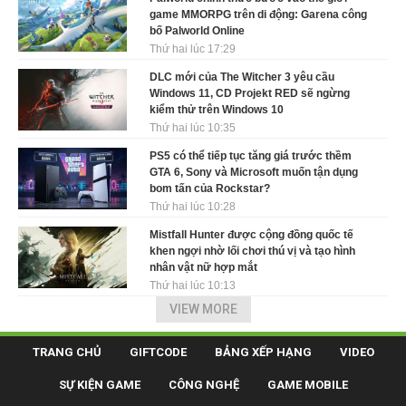
game MMORPG trên di động: Garena công
bố Palworld Online
Thứ hai lúc 17:29
DLC mới của The Witcher 3 yêu cầu
Windows 11, CD Projekt RED sẽ ngừng
kiểm thử trên Windows 10
Thứ hai lúc 10:35
PS5 có thể tiếp tục tăng giá trước thềm
GTA 6, Sony và Microsoft muốn tận dụng
bom tấn của Rockstar?
Thứ hai lúc 10:28
Mistfall Hunter được cộng đồng quốc tế
khen ngợi nhờ lối chơi thú vị và tạo hình
nhân vật nữ hợp mắt
Thứ hai lúc 10:13
VIEW MORE
TRANG CHỦ
GIFTCODE
BẢNG XẾP HẠNG
VIDEO
SỰ KIỆN GAME
CÔNG NGHỆ
GAME MOBILE