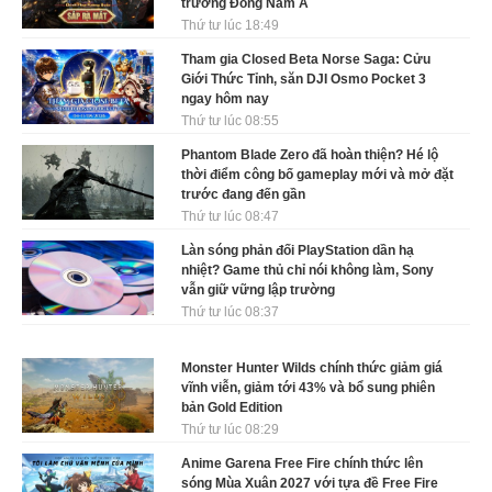
trường Đông Nam Á
Thứ tư lúc 18:49
Tham gia Closed Beta Norse Saga: Cửu
Giới Thức Tỉnh, săn DJI Osmo Pocket 3
ngay hôm nay
Thứ tư lúc 08:55
Phantom Blade Zero đã hoàn thiện? Hé lộ
thời điểm công bố gameplay mới và mở đặt
trước đang đến gần
Thứ tư lúc 08:47
Làn sóng phản đối PlayStation dần hạ
nhiệt? Game thủ chỉ nói không làm, Sony
vẫn giữ vững lập trường
Thứ tư lúc 08:37
Monster Hunter Wilds chính thức giảm giá
vĩnh viễn, giảm tới 43% và bổ sung phiên
bản Gold Edition
Thứ tư lúc 08:29
Anime Garena Free Fire chính thức lên
sóng Mùa Xuân 2027 với tựa đề Free Fire