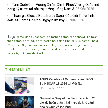
Tam Quốc Chí - Vương Chiến: Chinh Phục Vương Quốc mở
đăng ký trước tại sáu thị trường Đông Nam Á
05/08/2026
Tham gia Closed Beta Norse Saga: Cửu Giới Thức Tỉnh,
săn DJI Osmo Pocket 3 ngay hôm nay
05/08/2026
Tags
:
,
,
,
,
game kinh dị
capcom
phim theo game
resident evil
phim ăn
,
,
,
,
theo game
phim cgi
phim hoạt hình
game kinh dị 2016
game kinh dị
,
,
,
,
2017
phim 3d
biohazard 4d-executer
resident evil: degeneration
,
,
,
resident evil: damnation
chris redfield
leon kennedy
resident evil
,
vendetta
phim resident evil
TIN MỚI NHẤT
ASUS Republic of Gamers ra mắt ROG
Strix SCAR 18 2026 tại Việt Nam
Hôm nay lúc 10:34
Onimusha: Way of the Sword mất tầm 20
giờ để hoàn thành, hai mức độ khó dành
cho newbie và lão làng