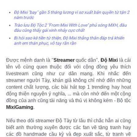
Độ Mixi "bay" gần 5 tháng lương vì sơ xuất bản quyền từ tận 2
năm trước
Trào lưu Độ Tộc 2 "From Mixi With Love" phủ sóng MXH, đâu
đâu cũng thấy gái xinh nhảy cực chất
Bị hỏi sao kê tiền từ thiện, Độ Mixi thẳng thắn đáp trả khiến
anh em thán phục, vỗ tay rần rần
Được mệnh danh là "
Streamer
quốc dân",
Độ Mixi
là cái
tên vô cùng quen thuộc đối với cộng đồng yêu thích
livestream cũng như cư dân mạng. Khi nhắc đến
streamer người Tày, khán giả không chỉ nhớ đến những
content chất lượng, các bài hát top 1 trending hay hoạt
động thiện nguyện ý nghĩa, ... mà còn nhớ đến một cộng
đồng của anh cũng tài năng và thú vị không kém - Bộ tộc
MixiGaming
.
Nếu theo dõi streamer Độ Tày từ lâu thì chắc hẳn ai cũng
biết anh thường xuyên được các fan vẽ tặng tranh hay
các đồ handmade cầu kỳ và đẹp xuất sắc, từ tranh vẽ