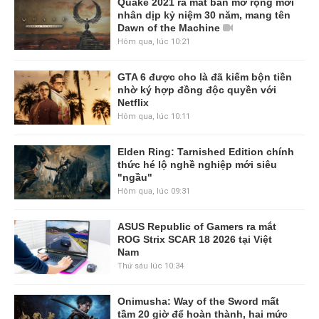
Quake 2021 ra mắt bản mở rộng mới
nhân dịp kỷ niệm 30 năm, mang tên
Dawn of the Machine
Hôm qua, lúc 10:21
GTA 6 được cho là đã kiếm bộn tiền
nhờ ký hợp đồng độc quyền với
Netflix
Hôm qua, lúc 10:11
Elden Ring: Tarnished Edition chính
thức hé lộ nghề nghiệp mới siêu
"ngầu"
Hôm qua, lúc 09:31
ASUS Republic of Gamers ra mắt
ROG Strix SCAR 18 2026 tại Việt
Nam
Thứ sáu lúc 10:34
Onimusha: Way of the Sword mất
tầm 20 giờ để hoàn thành, hai mức