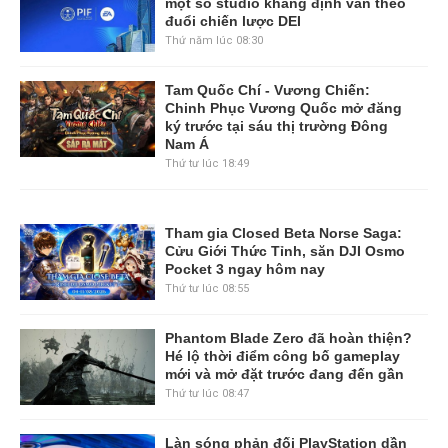
một số studio khẳng định vẫn theo
đuổi chiến lược DEI
Thứ năm lúc 08:30
Tam Quốc Chí - Vương Chiến:
Chinh Phục Vương Quốc mở đăng
ký trước tại sáu thị trường Đông
Nam Á
Thứ tư lúc 18:49
Tham gia Closed Beta Norse Saga:
Cửu Giới Thức Tỉnh, săn DJI Osmo
Pocket 3 ngay hôm nay
Thứ tư lúc 08:55
Phantom Blade Zero đã hoàn thiện?
Hé lộ thời điểm công bố gameplay
mới và mở đặt trước đang đến gần
Thứ tư lúc 08:47
Làn sóng phản đối PlayStation dần