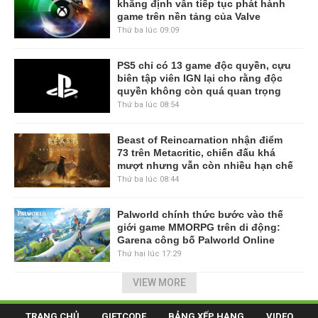
khẳng định vẫn tiếp tục phát hành
game trên nền tảng của Valve
Thứ ba lúc 09:09
PS5 chỉ có 13 game độc quyền, cựu
biên tập viên IGN lại cho rằng độc
quyền không còn quá quan trọng
Thứ ba lúc 08:54
Beast of Reincarnation nhận điểm
73 trên Metacritic, chiến đấu khá
mượt nhưng vẫn còn nhiều hạn chế
Thứ ba lúc 08:44
Palworld chính thức bước vào thế
giới game MMORPG trên di động:
Garena công bố Palworld Online
Thứ hai lúc 17:29
VIEW MORE
TRANG CHỦ
GIFTCODE
BẢNG XẾP HẠNG
VIDEO