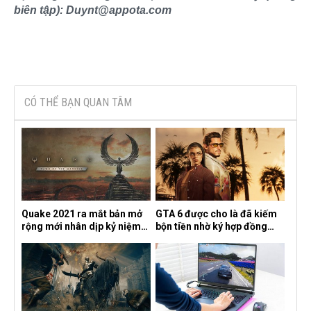
biên tập): Duynt@appota.com
CÓ THỂ BẠN QUAN TÂM
Quake 2021 ra mắt bản mở
GTA 6 được cho là đã kiếm
rộng mới nhân dịp kỷ niệm
bộn tiền nhờ ký hợp đồng
30 năm, mang tên Dawn of
độc quyền với Netflix
the Machine