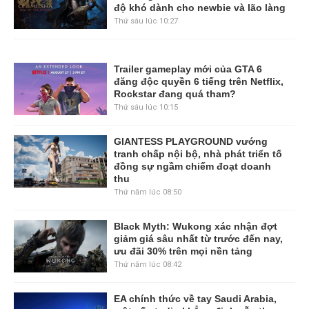
độ khó dành cho newbie và lão làng
Thứ sáu lúc 10:27
Trailer gameplay mới của GTA 6
đăng độc quyền 6 tiếng trên Netflix,
Rockstar đang quá tham?
Thứ sáu lúc 10:15
GIANTESS PLAYGROUND vướng
tranh chấp nội bộ, nhà phát triển tố
đồng sự ngầm chiếm đoạt doanh
thu
Thứ năm lúc 08:50
Black Myth: Wukong xác nhận đợt
giảm giá sâu nhất từ trước đến nay,
ưu đãi 30% trên mọi nền tảng
Thứ năm lúc 08:42
EA chính thức về tay Saudi Arabia,