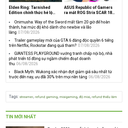
Elden Ring: Tarnished
ASUS Republic of Gamers
Edition chính thức hé lộ
ra mắt ROG Strix SCAR 18
nghề nghiệp mới siêu "ngầu"
2026 tại Việt Nam
Onimusha: Way of the Sword mất tầm 20 giờ để hoàn
thành, hai mức độ khó dành cho newbie và lão
làng
07/08/2026
Trailer gameplay mới của GTA 6 đăng độc quyền 6 tiếng
trên Netflix, Rockstar đang quá tham?
07/08/2026
GIANTESS PLAYGROUND vướng tranh chấp nội bộ, nhà
phát triển tố đồng sự ngầm chiếm đoạt doanh
thu
06/08/2026
Black Myth: Wukong xác nhận đợt giảm giá sâu nhất từ
trước đến nay, ưu đãi 30% trên mọi nền tảng
06/08/2026
Tags
:
,
,
,
,
streamer
refund gaming
mixigaming
độ mixi
refund thiếu lâm
TIN MỚI NHẤT