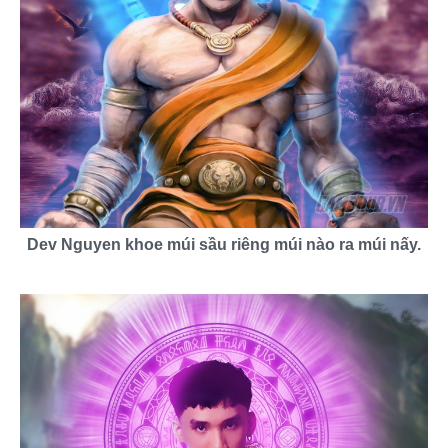
Dev Nguyen khoe múi sầu riêng múi nào ra múi nấy.