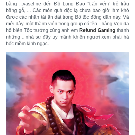
bằng ...vaseline đến Đồ Long Đao "trấn yểm" trẻ trâu
bằng gỗ, ... Các món quà độc lạ chưa bao giờ làm khó
được các nhân tài ẩn dật trong Bộ tộc đông dân này. Và
mới đây, một thành viên trong group có tên Thắng Vẹo đã
hô biến Tộc trưởng cùng anh em
Refund Gaming
thành
những ...nhà sư đầy uy mãnh khiến người xem phải há
hốc mồm kinh ngạc.​