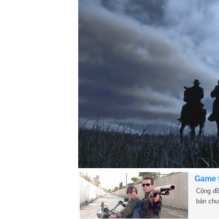
Game t
Cộng đồ
bản chu