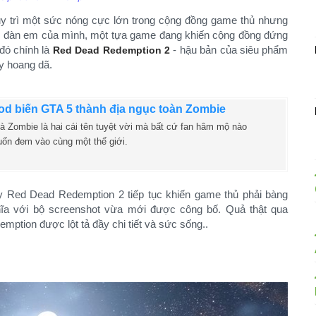
y trì một sức nóng cực lớn trong cộng đồng game thủ nhưng
ho đàn em của mình, một tựa game đang khiến cộng đồng đứng
đó chính là
- hậu bản của siêu phẩm
Red Dead Redemption 2
y hoang dã.​
d biến GTA 5 thành địa ngục toàn Zombie
à Zombie là hai cái tên tuyệt vời mà bất cứ fan hâm mộ nào
ốn đem vào cùng một thế giới.
nay Red Dead Redemption 2 tiếp tục khiến game thủ phải bàng
ĩa với bộ screenshot vừa mới được công bố. Quả thật qua
mption được lột tả đầy chi tiết và sức sống..