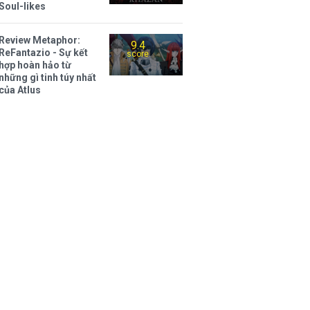
Soul-likes
Review Metaphor:
9.4
ReFantazio - Sự kết
score
hợp hoàn hảo từ
những gì tinh túy nhất
của Atlus