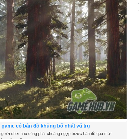
 game có bản đồ khủng bố nhất vũ trụ
người chơi nào cũng phải choáng ngợp trước bản đồ quá mức