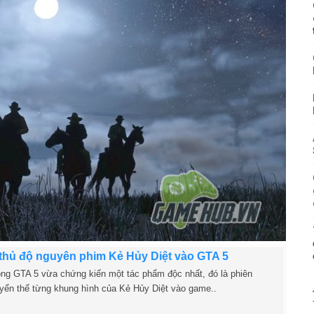
hủ độ nguyên phim Kẻ Hủy Diệt vào GTA 5
ng GTA 5 vừa chứng kiến một tác phẩm độc nhất, đó là phiên
yển thể từng khung hình của Kẻ Hủy Diệt vào game..