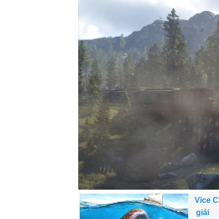
Vice C
giải