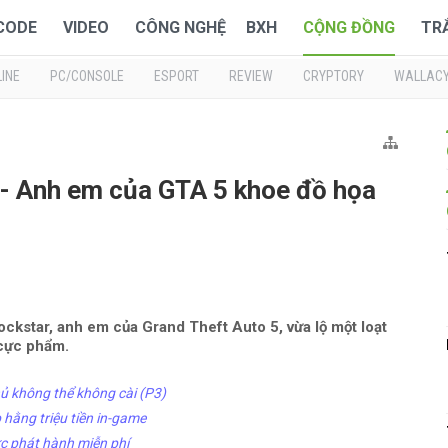
 CODE
VIDEO
CÔNG NGHỆ
BXH
CỘNG ĐỒNG
TR
INE
PC/CONSOLE
ESPORT
REVIEW
CRYPTORY
WALLAC
- Anh em của GTA 5 khoe đồ họa
kstar, anh em của Grand Theft Auto 5, vừa lộ một loạt
 cực phẩm.
 không thể không cài (P3)
hằng triệu tiền in-game
ức phát hành miễn phí