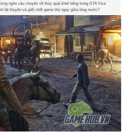
từng nghe câu chuyện về thủy quái khét tiếng trong GTA Vice
ánh lật thuyền và giết chết game thủ ngay giữa lòng nước?