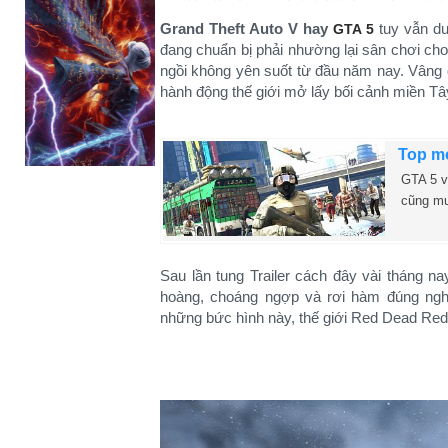
Grand Theft Auto V hay
tuy vẫn du
GTA 5
đang chuẩn bị phải nhường lại sân chơi c
ngồi không yên suốt từ đầu năm nay. Vâng 
hành động thế giới mở lấy bối cảnh miền Tâ
Top mo
GTA 5 v
cũng mu
Sau lần tung Trailer cách đây vài tháng 
hoàng, choáng ngợp và rơi hàm đúng ngh
những bức hình này, thế giới Red Dead Rede