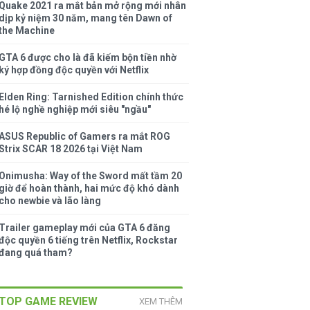
Quake 2021 ra mắt bản mở rộng mới nhân
dịp kỷ niệm 30 năm, mang tên Dawn of
the Machine
GTA 6 được cho là đã kiếm bộn tiền nhờ
ký hợp đồng độc quyền với Netflix
Elden Ring: Tarnished Edition chính thức
hé lộ nghề nghiệp mới siêu "ngầu"
ASUS Republic of Gamers ra mắt ROG
Strix SCAR 18 2026 tại Việt Nam
Onimusha: Way of the Sword mất tầm 20
giờ để hoàn thành, hai mức độ khó dành
cho newbie và lão làng
Trailer gameplay mới của GTA 6 đăng
độc quyền 6 tiếng trên Netflix, Rockstar
đang quá tham?
TOP GAME REVIEW
XEM THÊM