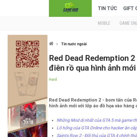
TIN TỨC
GIFT
MOBILE
GAME ONL
Tin nước ngoài
Red Dead Redemption 2 
điên rồ qua hình ảnh mới
Hard
Red Dead Redemption 2 - bom tấn của Roc
hình ảnh mới với lớp áo đồ họa vào hàng
Những Mod dị nhất của GTA 5 mà game thủ
Lỗ hổng của GTA Online cho hacker ăn cắp 
Saints Row 2 - Đối thủ của GTA 4 chính th