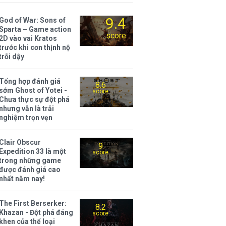
9.4
God of War: Sons of
Sparta – Game action
score
2D vào vai Kratos
trước khi cơn thịnh nộ
trỗi dậy
Tổng hợp đánh giá
8.6
sớm Ghost of Yotei -
score
Chưa thực sự đột phá
nhưng vẫn là trải
nghiệm trọn vẹn
Clair Obscur
9
Expedition 33 là một
score
trong những game
được đánh giá cao
nhất năm nay!
The First Berserker:
8.2
Khazan - Đột phá đáng
score
khen của thể loại