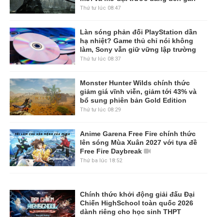
Thứ tư lúc 08:47
Làn sóng phản đối PlayStation dần
hạ nhiệt? Game thủ chỉ nói không
làm, Sony vẫn giữ vững lập trường
Thứ tư lúc 08:37
Monster Hunter Wilds chính thức
giảm giá vĩnh viễn, giảm tới 43% và
bổ sung phiên bản Gold Edition
Thứ tư lúc 08:29
Anime Garena Free Fire chính thức
lên sóng Mùa Xuân 2027 với tựa đề
Free Fire Daybreak
Thứ ba lúc 18:52
Chính thức khởi động giải đấu Đại
Chiến HighSchool toàn quốc 2026
dành riêng cho học sinh THPT