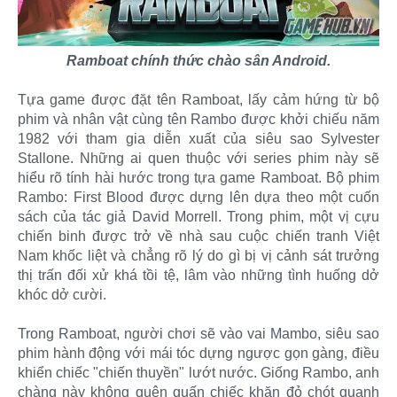
Ramboat chính thức chào sân Android.
Tựa game được đặt tên Ramboat, lấy cảm hứng từ bộ
phim và nhân vật cùng tên Rambo được khởi chiếu năm
1982 với tham gia diễn xuất của siêu sao Sylvester
Stallone. Những ai quen thuộc với series phim này sẽ
hiểu rõ tính hài hước trong tựa game Ramboat. Bộ phim
Rambo: First Blood được dựng lên dựa theo một cuốn
sách của tác giả David Morrell. Trong phim, một vị cựu
chiến binh được trở về nhà sau cuộc chiến tranh Việt
Nam khốc liệt và chẳng rõ lý do gì bị vị cảnh sát trưởng
thị trấn đối xử khá tồi tệ, lâm vào những tình huống dở
khóc dở cười.
Trong Ramboat, người chơi sẽ vào vai Mambo, siêu sao
phim hành động với mái tóc dựng ngược gọn gàng, điều
khiển chiếc "chiến thuyền" lướt nước. Giống Rambo, anh
chàng này không quên quấn chiếc khăn đỏ chót quanh