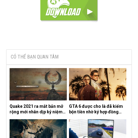
CÓ THỂ BẠN QUAN TÂM
Quake 2021 ra mắt bản mở
GTA 6 được cho là đã kiếm
rộng mới nhân dịp kỷ niệm
bộn tiền nhờ ký hợp đồng
30 năm, mang tên Dawn of
độc quyền với Netflix
the Machine