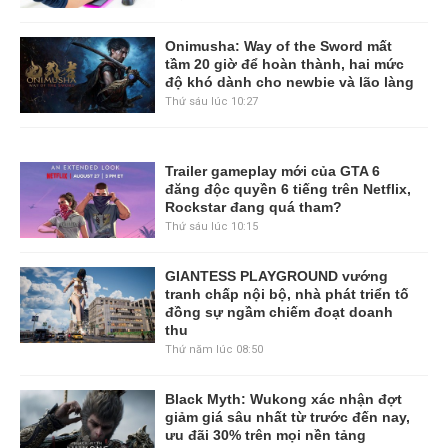
Onimusha: Way of the Sword mất
tầm 20 giờ để hoàn thành, hai mức
độ khó dành cho newbie và lão làng
Thứ sáu lúc 10:27
Trailer gameplay mới của GTA 6
đăng độc quyền 6 tiếng trên Netflix,
Rockstar đang quá tham?
Thứ sáu lúc 10:15
GIANTESS PLAYGROUND vướng
tranh chấp nội bộ, nhà phát triển tố
đồng sự ngầm chiếm đoạt doanh
thu
Thứ năm lúc 08:50
Black Myth: Wukong xác nhận đợt
giảm giá sâu nhất từ trước đến nay,
ưu đãi 30% trên mọi nền tảng