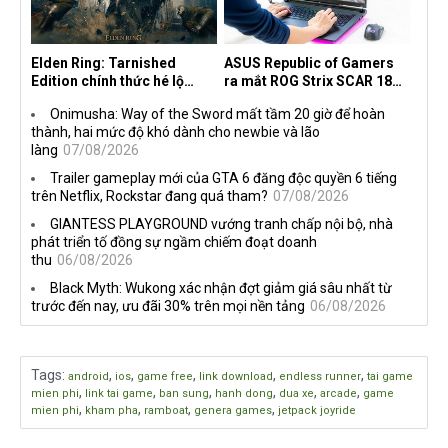
Elden Ring: Tarnished
ASUS Republic of Gamers
Edition chính thức hé lộ
ra mắt ROG Strix SCAR 18
nghề nghiệp mới siêu "ngầu"
2026 tại Việt Nam
Onimusha: Way of the Sword mất tầm 20 giờ để hoàn
thành, hai mức độ khó dành cho newbie và lão
làng
07/08/2026
Trailer gameplay mới của GTA 6 đăng độc quyền 6 tiếng
trên Netflix, Rockstar đang quá tham?
07/08/2026
GIANTESS PLAYGROUND vướng tranh chấp nội bộ, nhà
phát triển tố đồng sự ngầm chiếm đoạt doanh
thu
06/08/2026
Black Myth: Wukong xác nhận đợt giảm giá sâu nhất từ
trước đến nay, ưu đãi 30% trên mọi nền tảng
06/08/2026
Tags
:
,
,
,
,
,
android
ios
game free
link download
endless runner
tai game
,
,
,
,
,
,
mien phi
link tai game
ban sung
hanh dong
dua xe
arcade
game
,
,
,
,
mien phi
kham pha
ramboat
genera games
jetpack joyride