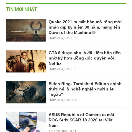
TIN MỚI NHẤT
Quake 2021 ra mắt bản mở rộng mới
nhân dịp kỷ niệm 30 năm, mang tên
Dawn of the Machine
Hôm qua, lúc 10:21
GTA 6 được cho là đã kiếm bộn tiền
nhờ ký hợp đồng độc quyền với
Netflix
Hôm qua, lúc 10:11
Elden Ring: Tarnished Edition chính
thức hé lộ nghề nghiệp mới siêu
"ngầu"
Hôm qua, lúc 09:31
ASUS Republic of Gamers ra mắt
ROG Strix SCAR 18 2026 tại Việt
Nam
Thứ sáu lúc 10:34