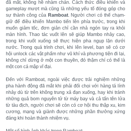
đã mắt, không hề nhàm chán. Cách thức điều khiển và
gameplay mượt mà cũng là những yếu tố đóng góp cho
sự thành công của
Ramboat
. Người chơi có thể chạm-
giữ để điều khiển Mambo tiến lên phía trước, trong khi
muốn giảm tốc, đơn giản chỉ cần nhả ngón tay ra khỏi
màn hình. Thao tác vuốt lên sẽ giúp Mambo nhảy cao,
trong khi vuốt xuống sẽ thực hiện pha ngụp lặn dưới
nước. Trong quá trình chơi, khi lên level, bạn sẽ có cơ
hội unlock các vật phẩm như vũ khí và phương tiện đi lại,
không chỉ dừng ở một con thuyền, đó thậm chí có thể là
một con cá mập vĩ đại.
Đến với Ramboat, ngoài việc được trải nghiệm những
pha hành động đã mắt khi phải đối chọi với hàng tá lính
nhảy dù từ trên không trung xả đạn xuống, hay khi tránh
những quả bom nguyên tử từ máy bay và cả tấn tên lửa
từ tàu địch, người chơi sẽ còn có cơ hội thu thập xu, kim
cương, mạng và giành được những phần thưởng xứng
đáng khi hoàn thành nhiệm vụ.
Một số hình ảnh khác trong Ramboat: