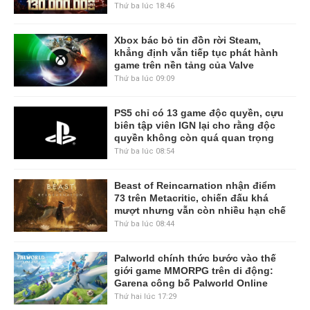
Thứ ba lúc 18:46
Xbox bác bỏ tin đồn rời Steam,
khẳng định vẫn tiếp tục phát hành
game trên nền tảng của Valve
Thứ ba lúc 09:09
PS5 chỉ có 13 game độc quyền, cựu
biên tập viên IGN lại cho rằng độc
quyền không còn quá quan trọng
Thứ ba lúc 08:54
Beast of Reincarnation nhận điểm
73 trên Metacritic, chiến đấu khá
mượt nhưng vẫn còn nhiều hạn chế
Thứ ba lúc 08:44
Palworld chính thức bước vào thế
giới game MMORPG trên di động:
Garena công bố Palworld Online
Thứ hai lúc 17:29