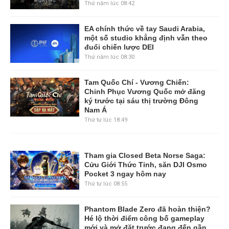
Thứ năm lúc 08:42
EA chính thức về tay Saudi Arabia,
một số studio khẳng định vẫn theo
đuổi chiến lược DEI
Thứ năm lúc 08:30
Tam Quốc Chí - Vương Chiến:
Chinh Phục Vương Quốc mở đăng
ký trước tại sáu thị trường Đông
Nam Á
Thứ tư lúc 18:49
Tham gia Closed Beta Norse Saga:
Cửu Giới Thức Tỉnh, săn DJI Osmo
Pocket 3 ngay hôm nay
Thứ tư lúc 08:55
Phantom Blade Zero đã hoàn thiện?
Hé lộ thời điểm công bố gameplay
mới và mở đặt trước đang đến gần