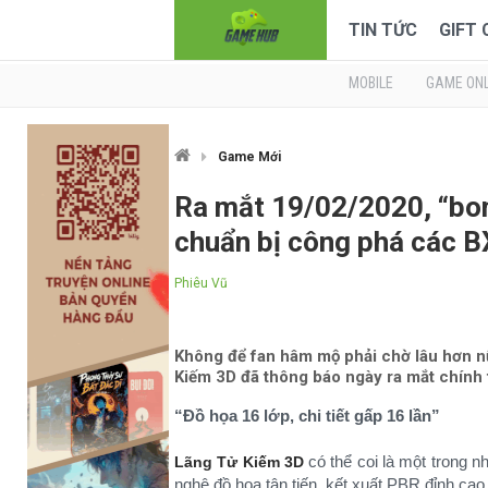
TIN TỨC
GIFT
MOBILE
GAME ONL
Game Mới
Ra mắt 19/02/2020, “bo
chuẩn bị công phá các 
Phiêu Vũ
Không để fan hâm mộ phải chờ lâu hơn nữ
Kiếm 3D đã thông báo ngày ra mắt chính
“Đồ họa 16 lớp, chi tiết gấp 16 lần”
có thể coi là một trong 
Lãng Tử Kiếm 3D
nghệ đồ họa tân tiến, kết xuất PBR đỉnh ca