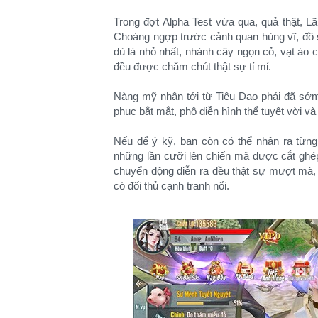
Trong đợt Alpha Test vừa qua, quả thật, 
Choáng ngợp trước cảnh quan hùng vĩ, đồ sộ 
dù là nhỏ nhất, nhành cây ngọn cỏ, vạt áo 
đều được chăm chút thật sự tỉ mỉ.
Nàng mỹ nhân tới từ Tiêu Dao phái đã sớm
phục bắt mắt, phô diễn hình thể tuyệt vời 
Nếu để ý kỹ, bạn còn có thể nhận ra từng 
những lần cưỡi lên chiến mã được cắt ghép
chuyển động diễn ra đều thật sự mượt mà,
có đối thủ cạnh tranh nổi.