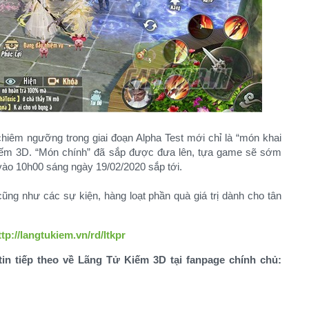
hiêm ngưỡng trong giai đoạn Alpha Test mới chỉ là “món khai
 Kiếm 3D. “Món chính” đã sắp được đưa lên, tựa game sẽ sớm
vào 10h00 sáng ngày 19/02/2020 sắp tới.
cũng như các sự kiện, hàng loạt phần quà giá trị dành cho tân
ttp://langtukiem.vn/rd/ltkpr
n tiếp theo về Lãng Tử Kiếm 3D tại fanpage chính chủ: