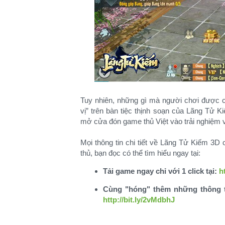
Tuy nhiên, những gì mà người chơi được c
vị” trên bàn tiệc thịnh soạn của Lãng Tử
mở cửa đón game thủ Việt vào trải nghiệm 
Mọi thông tin chi tiết về Lãng Tử Kiếm 3D 
thủ, bạn đọc có thể tìm hiểu ngay tại:​
Tải game ngay chỉ với 1 click tại:
h
Cùng "hóng" thêm những thông ti
http://bit.ly/2vMdbhJ