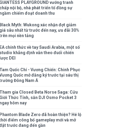
GIANTESS PLAYGROUND vướng tranh
chấp nội bộ, nhà phát triển tố đồng sự
ngầm chiếm đoạt doanh thu
Black Myth: Wukong xác nhận đợt giảm
giá sâu nhất từ trước đến nay, ưu đãi 30%
trên mọi nền tảng
EA chính thức về tay Saudi Arabia, một số
studio khẳng định vẫn theo đuổi chiến
lược DEI
Tam Quốc Chí - Vương Chiến: Chinh Phục
Vương Quốc mở đăng ký trước tại sáu thị
trường Đông Nam Á
Tham gia Closed Beta Norse Saga: Cửu
Giới Thức Tỉnh, săn DJI Osmo Pocket 3
ngay hôm nay
Phantom Blade Zero đã hoàn thiện? Hé lộ
thời điểm công bố gameplay mới và mở
đặt trước đang đến gần