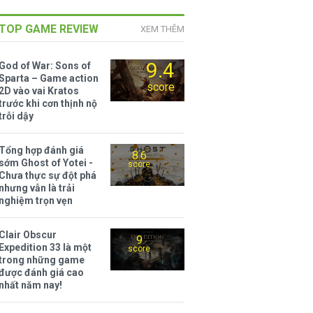
TOP GAME REVIEW
XEM THÊM
9.4
God of War: Sons of
Sparta – Game action
score
2D vào vai Kratos
trước khi cơn thịnh nộ
trỗi dậy
Tổng hợp đánh giá
8.6
sớm Ghost of Yotei -
score
Chưa thực sự đột phá
nhưng vẫn là trải
nghiệm trọn vẹn
Clair Obscur
9
Expedition 33 là một
score
trong những game
được đánh giá cao
nhất năm nay!