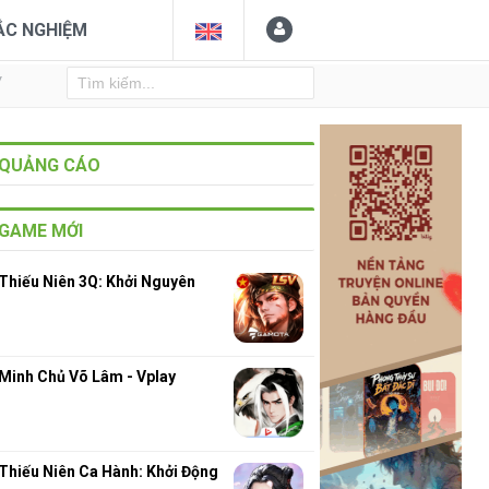
ẮC NGHIỆM
Y
QUẢNG CÁO
GAME MỚI
Thiếu Niên 3Q: Khởi Nguyên
Minh Chủ Võ Lâm - Vplay
Thiếu Niên Ca Hành: Khởi Động