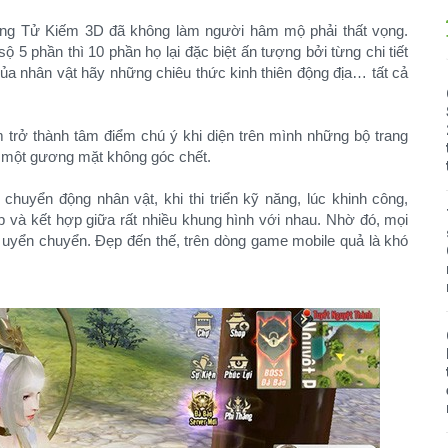
Lãng Tử Kiếm 3D đã không làm người hâm mộ phải thất vọng.
5 phần thì 10 phần họ lại đặc biệt ấn tượng bởi từng chi tiết
của nhân vật hãy những chiêu thức kinh thiên động địa… tất cả
 trở thành tâm điểm chú ý khi diện trên mình những bộ trang
và một gương mặt không góc chết.
chuyển động nhân vật, khi thi triển kỹ năng, lúc khinh công,
 và kết hợp giữa rất nhiều khung hình với nhau. Nhờ đó, mọi
 uyển chuyển. Đẹp đến thế, trên dòng game mobile quả là khó