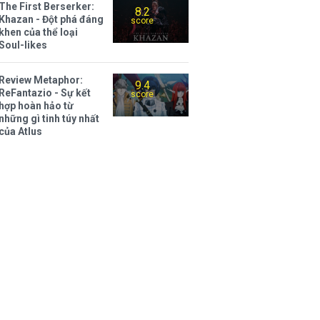
The First Berserker:
8.2
Khazan - Đột phá đáng
score
khen của thể loại
Soul-likes
Review Metaphor:
9.4
ReFantazio - Sự kết
score
hợp hoàn hảo từ
những gì tinh túy nhất
của Atlus