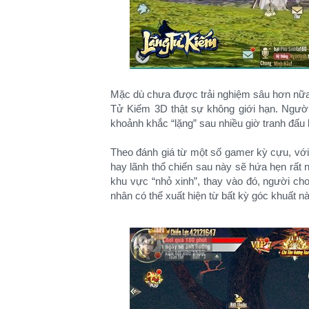
Mặc dù chưa được trải nghiệm sâu hơn nữa 
Tử Kiếm 3D thật sự không giới hạn. Ngườ
khoảnh khắc “lặng” sau nhiều giờ tranh đấu k
Theo đánh giá từ một số gamer kỳ cựu, với
hay lãnh thổ chiến sau này sẽ hứa hẹn rất n
khu vực “nhỏ xinh”, thay vào đó, người ch
nhân có thể xuất hiện từ bất kỳ góc khuất nà