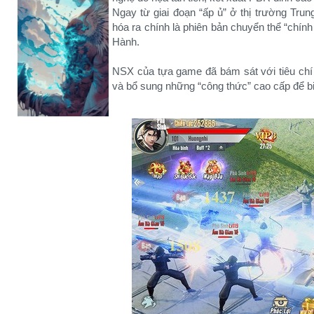
Ngay từ giai đoạn “ấp ủ” ở thị trường Tru
hóa ra chính là phiên bản chuyển thể “chính
Hành.
NSX của tựa game đã bám sát với tiêu chí 
và bổ sung những “công thức” cao cấp để b