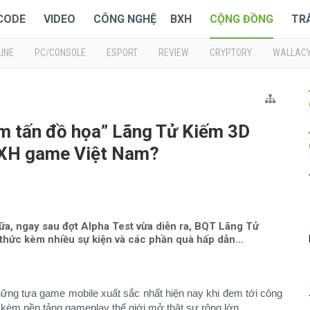
 CODE
VIDEO
CÔNG NGHỆ
BXH
CỘNG ĐỒNG
TR
INE
PC/CONSOLE
ESPORT
REVIEW
CRYPTORY
WALLAC
m tấn đồ họa” Lãng Tử Kiếm 3D
BXH game Việt Nam?
a, ngay sau đợt Alpha Test vừa diễn ra, BQT Lãng Tử
 thức kèm nhiều sự kiện và các phần quà hấp dẫn…
những tựa game mobile xuất sắc nhất hiện nay khi đem tới công
o kèm nền tảng gameplay thế giới mở thật sự rộng lớn.