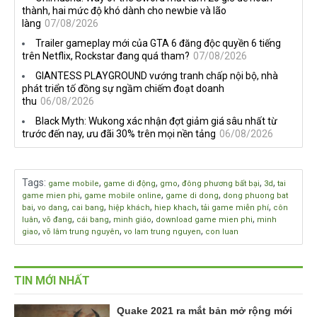
thành, hai mức độ khó dành cho newbie và lão
làng
07/08/2026
Trailer gameplay mới của GTA 6 đăng độc quyền 6 tiếng
trên Netflix, Rockstar đang quá tham?
07/08/2026
GIANTESS PLAYGROUND vướng tranh chấp nội bộ, nhà
phát triển tố đồng sự ngầm chiếm đoạt doanh
thu
06/08/2026
Black Myth: Wukong xác nhận đợt giảm giá sâu nhất từ
trước đến nay, ưu đãi 30% trên mọi nền tảng
06/08/2026
Tags
:
,
,
,
,
,
game mobile
game di động
gmo
đông phương bất bại
3d
tai
,
,
,
game mien phi
game mobile online
game di dong
dong phuong bat
,
,
,
,
,
,
bai
vo dang
cai bang
hiệp khách
hiep khach
tải game miễn phí
côn
,
,
,
,
,
luân
võ đang
cái bang
minh giáo
download game mien phi
minh
,
,
,
giao
võ lâm trung nguyên
vo lam trung nguyen
con luan
TIN MỚI NHẤT
Quake 2021 ra mắt bản mở rộng mới