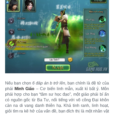
Nếu bạn chọn
6 đáp án b trở lên
, bạn chính là đệ tử của
phái
Minh Giáo
– Cơ biến linh mẫn, xuất kì bất ý. Môn
phái hợp cho bạn “tầm sư học đạo”, một giáo phái bí ẩn
có nguồn gốc từ Ba Tư, nổi tiếng với võ công Đại khôn
càn na di vang danh thiên hạ. Khá tinh ranh, linh hoạt,
giỏi tìm ra kẽ hở của vấn đề, bạn đích thị là một nhân vật