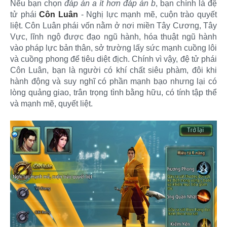
Nếu bạn chọn
đáp án a ít hơn đáp án b
, bạn chính là đệ
tử phái
Côn Luân
- Nghị lực mạnh mẽ, cuộn trào quyết
liệt. Côn Luân phái vốn nằm ở nơi miền Tây Cương, Tây
Vực, lĩnh ngộ được đạo ngũ hành, hóa thuật ngũ hành
vào pháp lực bản thân, sở trường lấy sức mạnh cuồng lôi
và cuồng phong để tiêu diệt địch. Chính vì vậy, đệ tử phái
Côn Luân, bạn là người có khí chất siêu phàm, đôi khi
hành động và suy nghĩ có phần mạnh bạo nhưng lại có
lòng quảng giao, trân trọng tình bằng hữu, có tính tập thể
và mạnh mẽ, quyết liệt.