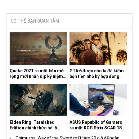
CÓ THỂ BẠN QUAN TÂM
Quake 2021 ra mắt bản mở
GTA 6 được cho là đã kiếm
rộng mới nhân dịp kỷ niệm
bộn tiền nhờ ký hợp đồng
30 năm, mang tên Dawn of
độc quyền với Netflix
the Machine
Elden Ring: Tarnished
ASUS Republic of Gamers
Edition chính thức hé lộ
ra mắt ROG Strix SCAR 18
nghề nghiệp mới siêu "ngầu"
2026 tại Việt Nam
Onimusha: Way of the Sword mất tầm 20 giờ để hoàn