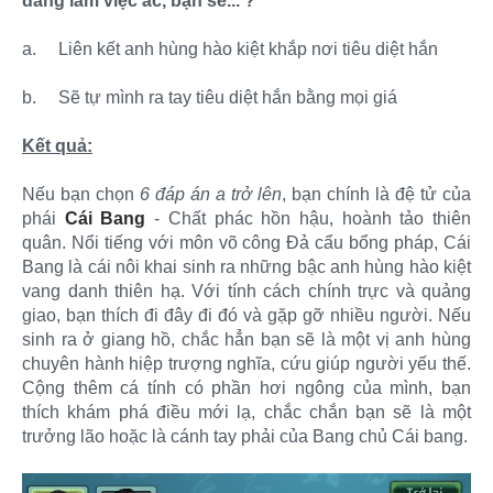
đang làm việc ác, bạn sẽ... ?
a.
Liên kết anh hùng hào kiệt khắp nơi tiêu diệt hắn
b.
Sẽ tự mình ra tay tiêu diệt hắn bằng mọi giá
Kết quả:
Nếu bạn chọn
6 đáp án a trở lên
, bạn chính là đệ tử của
phái
Cái Bang
- Chất phác hồn hậu, hoành tảo thiên
quân. Nổi tiếng với môn võ công Đả cẩu bổng pháp, Cái
Bang là cái nôi khai sinh ra những bậc anh hùng hào kiệt
vang danh thiên hạ. Với tính cách chính trực và quảng
giao, bạn thích đi đây đi đó và gặp gỡ nhiều người. Nếu
sinh ra ở giang hồ, chắc hẳn bạn sẽ là một vị anh hùng
chuyên hành hiệp trượng nghĩa, cứu giúp người yếu thế.
Cộng thêm cá tính có phần hơi ngông của mình, bạn
thích khám phá điều mới lạ, chắc chắn bạn sẽ là một
trưởng lão hoặc là cánh tay phải của Bang chủ Cái bang.