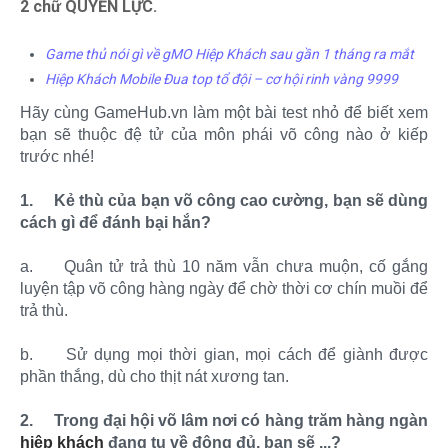
2 chữ QUYỀN LỰC.
Game thủ nói gì về gMO Hiệp Khách sau gần 1 tháng ra mắt
Hiệp Khách Mobile Đua top tổ đội – cơ hội rinh vàng 9999
Hãy cùng GameHub.vn làm một bài test nhỏ để biết xem
bạn sẽ thuộc đệ tử của môn phái võ công nào ở kiếp
trước nhé!
1.
Kẻ thù của bạn võ công cao cường, bạn sẽ dùng
cách gì để đánh bại hắn?
a.
Quân tử trả thù 10 năm vẫn chưa muộn, cố gắng
luyện tập võ công hàng ngày để chờ thời cơ chín muồi để
trả thù.
b.
Sử dụng mọi thời gian, mọi cách để giành được
phần thắng, dù cho thịt nát xương tan.
2.
Trong đại hội võ lâm nơi có hàng trăm hàng ngàn
hiệp khách
đang tụ về đông đủ, bạn sẽ ...?