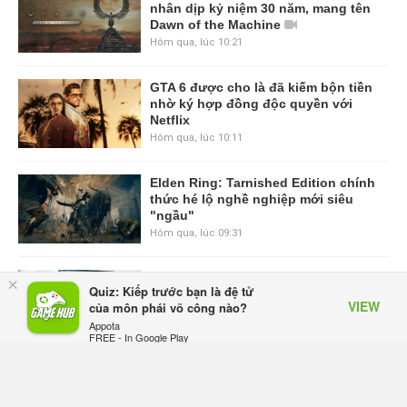
nhân dịp kỷ niệm 30 năm, mang tên
Dawn of the Machine
Hôm qua, lúc 10:21
GTA 6 được cho là đã kiếm bộn tiền
nhờ ký hợp đồng độc quyền với
Netflix
Hôm qua, lúc 10:11
Elden Ring: Tarnished Edition chính
thức hé lộ nghề nghiệp mới siêu
"ngầu"
Hôm qua, lúc 09:31
ASUS Republic of Gamers ra mắt
×
Quiz: Kiếp trước bạn là đệ tử
ROG Strix SCAR 18 2026 tại Việt
VIEW
của môn phái võ công nào?
Nam
Appota
Thứ sáu lúc 10:34
FREE - In Google Play
Onimusha: Way of the Sword mất
tầm 20 giờ để hoàn thành, hai mức
độ khó dành cho newbie và lão làng