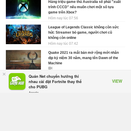
Hàng triệu game thủ Australia sẽ phải "xuất
trình CCCD" nếu muốn chơi một số tựa
game trên Xbox?
Hôm nay lúc 07:56
League of Legends Classic không còn sức
hút: Streamer bỏ game, người chơi cũ
không còn online
Hôm nay lúc 07:42
Quake 2021 ra mắt bản mở rộng mới nhân
dịp kỷ niệm 30 năm, mang tên Dawn of the
Machine
×
Thứ bảy lúc 10:21
Quán Net chuyển hướng thi
VIEW
nhau cài đặt Fortnite thay thế
GTA 6 được cho là đã kiếm bộn tiền nhờ ký
cho PUBG
hợp đồng độc quyền với Netflix
Appota
Thứ bảy lúc 10:11
FREE - In Google Play
Elden Ring: Tarnished Edition chính thức hé
lộ nghề nghiệp mới siêu "ngầu"
Thứ bảy lúc 09:31