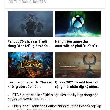
CÓ THỂ BẠN QUAN TÂM
Fallout 76 sắp ra mắt nội
Hàng triệu game thủ
dung “đen tối”, giám đốc
Australia sẽ phải "xuất trình
sáng tạo hé lộ
CCCD" nếu muốn chơi một
số tựa game trên Xbox?
League of Legends Classic
Quake 2021 ra mắt bản mở
không còn sức hút:
rộng mới nhân dịp kỷ niệm
Streamer bỏ game, người
30 năm, mang tên Dawn of
GTA 6 được cho là đã kiếm bộn tiền nhờ ký hợp đồng độc
chơi cũ không còn online
the Machine
quyền với Netflix
08/08/2026
Elden Ring: Tarnished Edition chính thức hé lộ nghề nghiệp