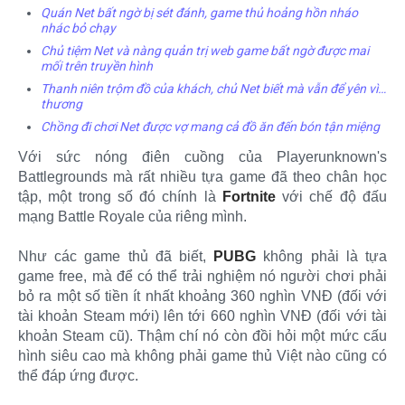
Quán Net bất ngờ bị sét đánh, game thủ hoảng hồn nháo
nhác bỏ chạy
Chủ tiệm Net và nàng quản trị web game bất ngờ được mai
mối trên truyền hình
Thanh niên trộm đồ của khách, chủ Net biết mà vẫn để yên vì…
thương
Chồng đi chơi Net được vợ mang cả đồ ăn đến bón tận miệng
Với sức nóng điên cuồng của Playerunknown's
Battlegrounds mà rất nhiều tựa game đã theo chân học
tập, một trong số đó chính là
Fortnite
với chế độ đấu
mạng Battle Royale của riêng mình.
Như các game thủ đã biết,
PUBG
không phải là tựa
game free, mà để có thể trải nghiệm nó người chơi phải
bỏ ra một số tiền ít nhất khoảng 360 nghìn VNĐ (đối với
tài khoản Steam mới) lên tới 660 nghìn VNĐ (đối với tài
khoản Steam cũ). Thậm chí nó còn đồi hỏi một mức cấu
hình siêu cao mà không phải game thủ Việt nào cũng có
thể đáp ứng được.