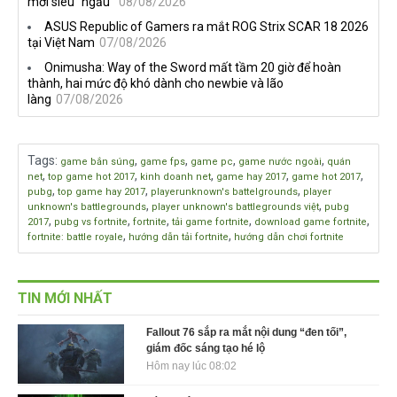
mới siêu "ngầu"
08/08/2026
ASUS Republic of Gamers ra mắt ROG Strix SCAR 18 2026
tại Việt Nam
07/08/2026
Onimusha: Way of the Sword mất tầm 20 giờ để hoàn
thành, hai mức độ khó dành cho newbie và lão
làng
07/08/2026
Tags
:
,
,
,
,
game bắn súng
game fps
game pc
game nước ngoài
quán
,
,
,
,
,
net
top game hot 2017
kinh doanh net
game hay 2017
game hot 2017
,
,
,
pubg
top game hay 2017
playerunknown's battelgrounds
player
,
,
unknown's battlegrounds
player unknown's battlegrounds việt
pubg
,
,
,
,
,
2017
pubg vs fortnite
fortnite
tải game fortnite
download game fortnite
,
,
fortnite: battle royale
hướng dẫn tải fortnite
hướng dẫn chơi fortnite
TIN MỚI NHẤT
Fallout 76 sắp ra mắt nội dung “đen tối”,
giám đốc sáng tạo hé lộ
Hôm nay lúc 08:02