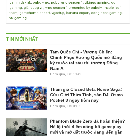
,
,
,
,
gamin daklak
pubg vmc
pubg vmc season 1
vikings gaming
gg
,
,
,
gaming
giải pubg vn
vmc season 1 presented by cubetv
maple leaf
,
,
,
,
,
team
gamehome esport
vgsetup
banana esport
cong boss gaming
vtv-gaming
TIN MỚI NHẤT
Tam Quốc Chí - Vương Chiến:
Chinh Phục Vương Quốc mở đăng
ký trước tại sáu thị trường Đông
Nam Á
Hôm qua, lúc 18:49
Tham gia Closed Beta Norse Saga:
Cửu Giới Thức Tỉnh, săn DJI Osmo
Pocket 3 ngay hôm nay
Hôm qua, lúc 08:55
Phantom Blade Zero đã hoàn thiện?
Hé lộ thời điểm công bố gameplay
mới và mở đặt trước đang đến gần