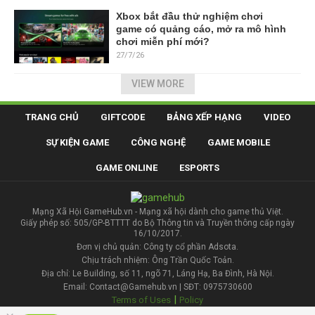
Xbox bắt đầu thử nghiệm chơi
game có quảng cáo, mở ra mô hình
chơi miễn phí mới?
27/7/26
VIEW MORE
TRANG CHỦ
GIFTCODE
BẢNG XẾP HẠNG
VIDEO
SỰ KIỆN GAME
CÔNG NGHỆ
GAME MOBILE
GAME ONLINE
ESPORTS
Mạng Xã Hội GameHub.vn - Mạng xã hội dành cho game thủ Việt.
Giấy phép số: 505/GP-BTTTT do Bộ Thông tin và Truyền thông cấp ngày
16/10/2017.
Đơn vị chủ quản: Công ty cổ phần Adsota.
Chịu trách nhiệm: Ông Trần Quốc Toản.
Địa chỉ: Le Building, số 11, ngõ 71, Láng Hạ, Ba Đình, Hà Nội.
Email: Contact@Gamehub.vn | SĐT: 0975730600
|
Terms of Uses
Policy