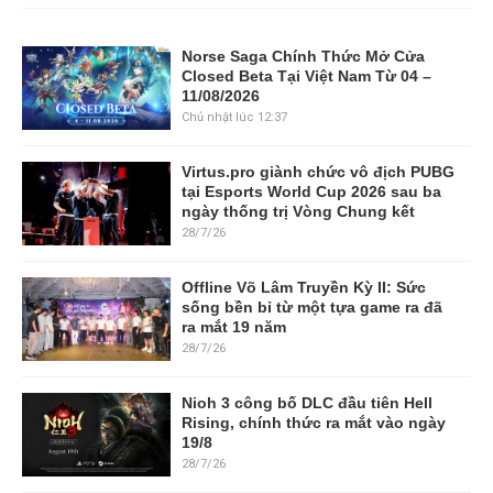
Norse Saga Chính Thức Mở Cửa
Closed Beta Tại Việt Nam Từ 04 –
11/08/2026
Chủ nhật lúc 12:37
Virtus.pro giành chức vô địch PUBG
tại Esports World Cup 2026 sau ba
ngày thống trị Vòng Chung kết
28/7/26
Offline Võ Lâm Truyền Kỳ II: Sức
sống bền bỉ từ một tựa game ra đã
ra mắt 19 năm
28/7/26
Nioh 3 công bố DLC đầu tiên Hell
Rising, chính thức ra mắt vào ngày
19/8
28/7/26