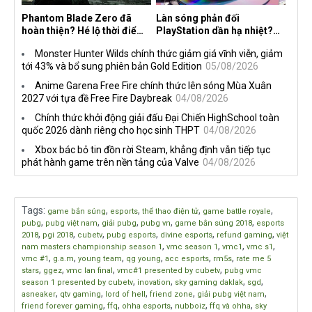
Phantom Blade Zero đã
Làn sóng phản đối
hoàn thiện? Hé lộ thời điểm
PlayStation dần hạ nhiệt?
công bố gameplay mới và
Game thủ chỉ nói không
Monster Hunter Wilds chính thức giảm giá vĩnh viễn, giảm
mở đặt trước đang đến gần
làm, Sony vẫn giữ vững lập
tới 43% và bổ sung phiên bản Gold Edition
05/08/2026
trường
Anime Garena Free Fire chính thức lên sóng Mùa Xuân
2027 với tựa đề Free Fire Daybreak
04/08/2026
Chính thức khởi động giải đấu Đại Chiến HighSchool toàn
quốc 2026 dành riêng cho học sinh THPT
04/08/2026
Xbox bác bỏ tin đồn rời Steam, khẳng định vẫn tiếp tục
phát hành game trên nền tảng của Valve
04/08/2026
Tags
:
,
,
,
,
game bắn súng
esports
thể thao điện tử
game battle royale
,
,
,
,
,
pubg
pubg việt nam
giải pubg
pubg vn
game bắn súng 2018
esports
,
,
,
,
,
,
2018
pgi 2018
cubetv
pubg esports
divine esports
refund gaming
việt
,
,
,
,
nam masters championship season 1
vmc season 1
vmc1
vmc s1
,
,
,
,
,
,
vmc #1
g.a.m
young team
qg young
acc esports
rm5s
rate me 5
,
,
,
,
stars
ggez
vmc lan final
vmc#1 presented by cubetv
pubg vmc
,
,
,
,
season 1 presented by cubetv
inovation
sky gaming daklak
sgd
,
,
,
,
,
asneaker
qtv gaming
lord of hell
friend zone
giải pubg việt nam
,
,
,
,
,
friend forever gaming
ffq
ohha esports
nubboiz
ffq và ohha
sky