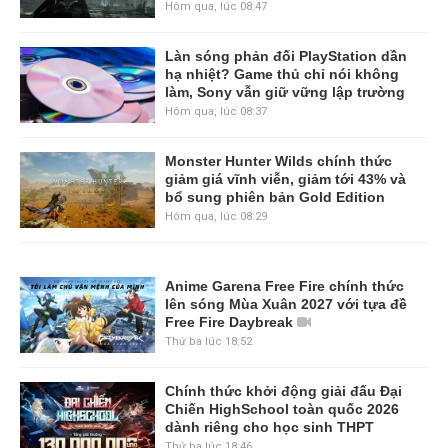
Hôm qua, lúc 08:47
Làn sóng phản đối PlayStation dần
hạ nhiệt? Game thủ chỉ nói không
làm, Sony vẫn giữ vững lập trường
Hôm qua, lúc 08:37
Monster Hunter Wilds chính thức
giảm giá vĩnh viễn, giảm tới 43% và
bổ sung phiên bản Gold Edition
Hôm qua, lúc 08:29
Anime Garena Free Fire chính thức
lên sóng Mùa Xuân 2027 với tựa đề
Free Fire Daybreak
Thứ ba lúc 18:52
Chính thức khởi động giải đấu Đại
Chiến HighSchool toàn quốc 2026
dành riêng cho học sinh THPT
Thứ ba lúc 18:46