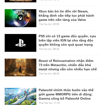
Xbox bác bỏ tin đồn rời Steam,
khẳng định vẫn tiếp tục phát hành
game trên nền tảng của Valve
Thứ ba lúc 09:09
PS5 chỉ có 13 game độc quyền, cựu
biên tập viên IGN lại cho rằng độc
quyền không còn quá quan trọng
Thứ ba lúc 08:54
Beast of Reincarnation nhận điểm
73 trên Metacritic, chiến đấu khá
mượt nhưng vẫn còn nhiều hạn chế
Thứ ba lúc 08:44
Palworld chính thức bước vào thế
giới game MMORPG trên di động:
Garena công bố Palworld Online
Thứ hai lúc 17:29