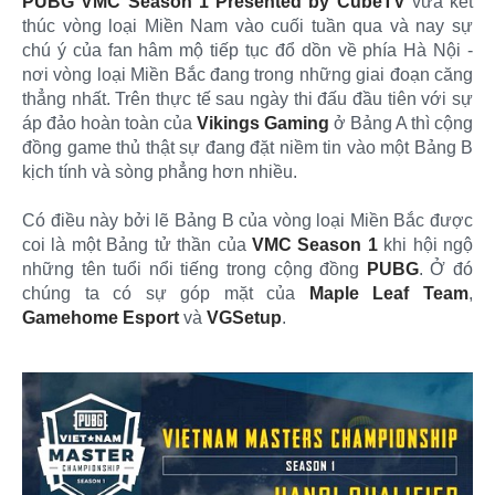
PUBG VMC Season 1 Presented by CubeTV
vừa kết
thúc vòng loại Miền Nam vào cuối tuần qua và nay sự
chú ý của fan hâm mộ tiếp tục đổ dồn về phía Hà Nội -
nơi vòng loại Miền Bắc đang trong những giai đoạn căng
thẳng nhất. Trên thực tế sau ngày thi đấu đầu tiên với sự
áp đảo hoàn toàn của
Vikings Gaming
ở Bảng A thì cộng
đồng game thủ thật sự đang đặt niềm tin vào một Bảng B
kịch tính và sòng phẳng hơn nhiều.
Có điều này bởi lẽ Bảng B của vòng loại Miền Bắc được
coi là một Bảng tử thần của
VMC Season 1
khi hội ngộ
những tên tuổi nổi tiếng trong cộng đồng
PUBG
. Ở đó
chúng ta có sự góp mặt của
Maple Leaf Team
,
Gamehome Esport
và
VGSetup
.