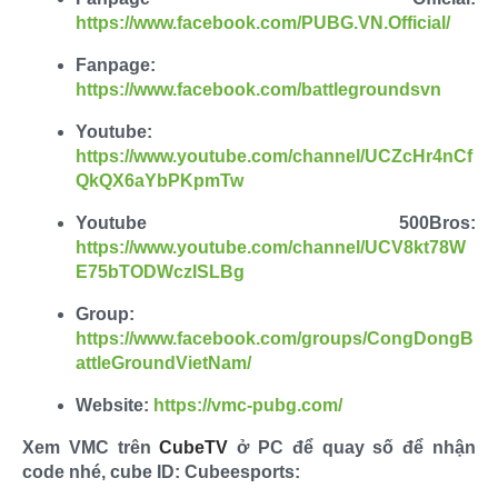
https://www.facebook.com/PUBG.VN.Official/
Fanpage:
https://www.facebook.com/battlegroundsvn
Youtube:
https://www.youtube.com/channel/UCZcHr4nCf
QkQX6aYbPKpmTw
Youtube 500Bros:
https://www.youtube.com/channel/UCV8kt78W
E75bTODWczISLBg
Group:
https://www.facebook.com/groups/CongDongB
attleGroundVietNam/
Website:
https://vmc-pubg.com/
Xem VMC trên
CubeTV
ở PC để quay số để nhận
code nhé, cube ID: Cubeesports: