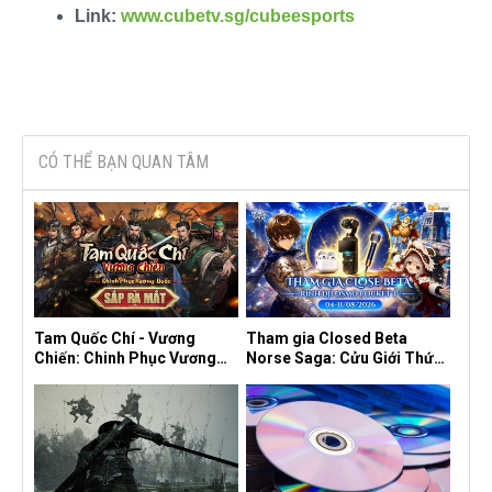
Link:
www.cubetv.sg/cubeesports
CÓ THỂ BẠN QUAN TÂM
Tam Quốc Chí - Vương
Tham gia Closed Beta
Chiến: Chinh Phục Vương
Norse Saga: Cửu Giới Thức
Quốc mở đăng ký trước tại
Tỉnh, săn DJI Osmo Pocket
sáu thị trường Đông Nam Á
3 ngay hôm nay