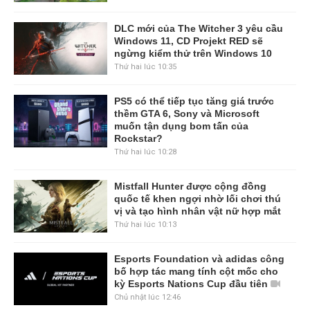
DLC mới của The Witcher 3 yêu cầu
Windows 11, CD Projekt RED sẽ
ngừng kiểm thử trên Windows 10
Thứ hai lúc 10:35
PS5 có thể tiếp tục tăng giá trước
thềm GTA 6, Sony và Microsoft
muốn tận dụng bom tấn của
Rockstar?
Thứ hai lúc 10:28
Mistfall Hunter được cộng đồng
quốc tế khen ngợi nhờ lối chơi thú
vị và tạo hình nhân vật nữ hợp mắt
Thứ hai lúc 10:13
Esports Foundation và adidas công
bố hợp tác mang tính cột mốc cho
kỳ Esports Nations Cup đầu tiên
Chủ nhật lúc 12:46