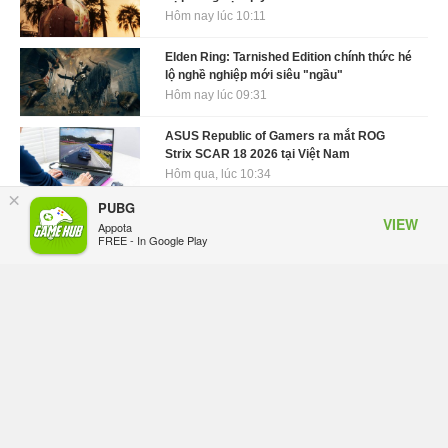
Hôm nay lúc 10:11
Elden Ring: Tarnished Edition chính thức hé
lộ nghề nghiệp mới siêu "ngầu"
Hôm nay lúc 09:31
ASUS Republic of Gamers ra mắt ROG
Strix SCAR 18 2026 tại Việt Nam
Hôm qua, lúc 10:34
×
PUBG
Onimusha: Way of the Sword mất tầm 20
VIEW
Appota
giờ để hoàn thành, hai mức độ khó dành
FREE - In Google Play
cho newbie và lão làng
Hôm qua, lúc 10:27
Trailer gameplay mới của GTA 6 đăng độc
quyền 6 tiếng trên Netflix, Rockstar đang
quá tham?
Hôm qua, lúc 10:15
GIANTESS PLAYGROUND vướng tranh
chấp nội bộ, nhà phát triển tố đồng sự ngầm
chiếm đoạt doanh thu