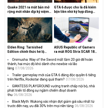
Quake 2021 ra mắt bản mở
GTA 6 được cho là đã kiếm
rộng mới nhân dịp kỷ niệm
bộn tiền nhờ ký hợp đồng
30 năm, mang tên Dawn of
độc quyền với Netflix
the Machine
Elden Ring: Tarnished
ASUS Republic of Gamers
Edition chính thức hé lộ
ra mắt ROG Strix SCAR 18
nghề nghiệp mới siêu "ngầu"
2026 tại Việt Nam
Onimusha: Way of the Sword mất tầm 20 giờ để hoàn
thành, hai mức độ khó dành cho newbie và lão
làng
07/08/2026
Trailer gameplay mới của GTA 6 đăng độc quyền 6 tiếng
trên Netflix, Rockstar đang quá tham?
07/08/2026
GIANTESS PLAYGROUND vướng tranh chấp nội bộ, nhà
phát triển tố đồng sự ngầm chiếm đoạt doanh
thu
06/08/2026
Black Myth: Wukong xác nhận đợt giảm giá sâu nhất từ
trước đến nay, ưu đãi 30% trên mọi nền tảng
06/08/2026