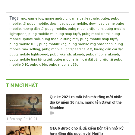
Tags
:
,
,
,
,
,
vng
game ios
game android
game battle royale
pubg
pubg
,
,
,
mobile
tải pubg mobile
download pubg mobile
download game pubg
,
,
,
mobile
hướng dẫn tải pubg mobile
pubg mobile việt nam
pubg mobile
,
,
,
,
lightspeed
pubg mobile vn
pubg map tuyết
pubg mobile timi
pubg
,
,
,
mobile update mới
pubg mobile súng mới
pubg mobile map tuyết
,
,
,
pubg mobile 0.10
pubg mobile vng
pubg mobile vng phát hành
pubg
,
,
mobile max setting
pubg mobile lightspeed cài đặt
hướng dẫn cài đặt
,
,
,
,
pubg mobile lightspeed
pubg vikendi
vikendi
pubg mobile vikendi
,
,
pubg mobile timi tiếng việt
pubg mobile timi cài đặt tiếng việt
tải pubg
,
,
mobile 0.10
pubg g36c
pubg mobile g36c
TIN MỚI NHẤT
Quake 2021 ra mắt bản mở rộng mới nhân
dịp kỷ niệm 30 năm, mang tên Dawn of the
Machine
Hôm nay lúc 10:21
GTA 6 được cho là đã kiếm bộn tiền nhờ ký
hợp đồng độc quyền với Netflix