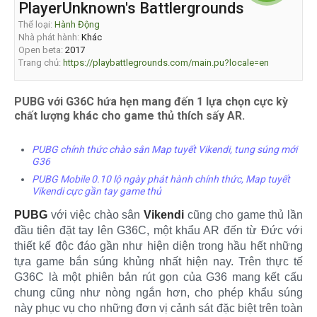
PlayerUnknown's Battlergrounds
Thể loại:
Hành Động
Nhà phát hành:
Khác
Open beta:
2017
Trang chủ:
https://playbattlegrounds.com/main.pu?locale=en
PUBG với G36C hứa hẹn mang đến 1 lựa chọn cực kỳ
chất lượng khác cho game thủ thích sấy AR.
PUBG chính thức chào sân Map tuyết Vikendi, tung súng mới
G36
PUBG Mobile 0.10 lộ ngày phát hành chính thức, Map tuyết
Vikendi cực gần tay game thủ
PUBG
với việc chào sân
Vikendi
cũng cho game thủ lần
đầu tiên đặt tay lên G36C, một khẩu AR đến từ Đức với
thiết kế độc đáo gần như hiện diện trong hầu hết những
tựa game bắn súng khủng nhất hiện nay. Trên thực tế
G36C là một phiên bản rút gọn của G36 mang kết cấu
chung cũng như nòng ngắn hơn, cho phép khẩu súng
này phục vụ cho những đơn vị cảnh sát đặc biệt trên toàn