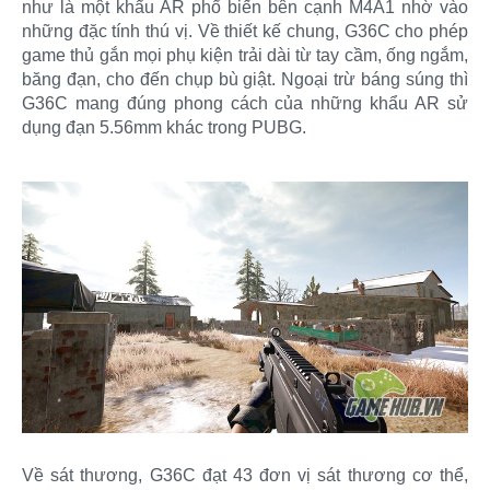
như là một khẩu AR phổ biến bên cạnh M4A1 nhờ vào
những đặc tính thú vị. Về thiết kế chung, G36C cho phép
game thủ gắn mọi phụ kiện trải dài từ tay cầm, ống ngắm,
băng đạn, cho đến chụp bù giật. Ngoại trừ báng súng thì
G36C mang đúng phong cách của những khẩu AR sử
dụng đạn 5.56mm khác trong PUBG.
Về sát thương, G36C đạt 43 đơn vị sát thương cơ thể,