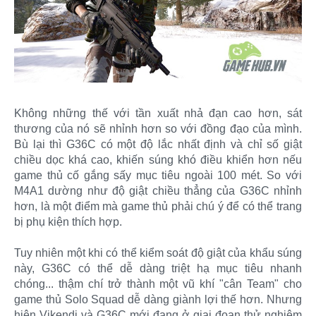
Không những thế với tần xuất nhả đạn cao hơn, sát
thương của nó sẽ nhỉnh hơn so với đồng đạo của mình.
Bù lại thì G36C có một độ lắc nhất định và chỉ số giật
chiều dọc khá cao, khiến súng khó điều khiển hơn nếu
game thủ cố gắng sấy mục tiêu ngoài 100 mét. So với
M4A1 dường như độ giật chiều thẳng của G36C nhỉnh
hơn, là một điểm mà game thủ phải chú ý để có thể trang
bị phụ kiện thích hợp.
Tuy nhiên một khi có thể kiểm soát độ giật của khẩu súng
này, G36C có thể dễ dàng triệt hạ mục tiêu nhanh
chóng... thậm chí trở thành một vũ khí "cân Team" cho
game thủ Solo Squad dễ dàng giành lợi thế hơn. Nhưng
hiện Vikendi và G36C mới đang ở giai đoạn thử nghiệm