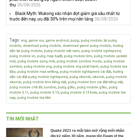
thu
06/08/2026
Black Myth: Wukong xác nhận đợt giảm giá sâu nhất từ
trước đến nay, ưu đãi 30% trên mọi nền tảng
06/08/2026
Tags
:
,
,
,
,
,
vng
game ios
game android
pubg
pubg mobile
tải pubg
,
,
,
mobile
download pubg mobile
download game pubg mobile
hướng
,
,
,
dẫn tải pubg mobile
pubg mobile việt nam
pubg mobile lightspeed
,
,
,
pubg mobile vn
pubg map tuyết
pubg mobile timi
pubg mobile update
,
,
,
mới
pubg mobile súng mới
pubg mobile zombie mode
pubg mobile
,
,
,
zombie
pubg mobile vng
pubg mobile vng phát hành
pubg mobile lừa
,
,
,
đảo
pubg mobile max setting
pubg mobile lightspeed cài đặt
hướng
,
,
,
dẫn cài đặt pubg mobile lightspeed
pubg vikendi
vikendi
pubg mobile
,
,
,
vikendi
pubg mobile timi tiếng việt
pubg mobile timi cài đặt tiếng việt
,
,
,
pubg mobile chế độ zombie
pubg g36c
pubg mobile g36c
pubg
,
,
,
mobile 0.11
pubg mobile 0.13
pubg mobile 0.13 beta
pubg mobile lừa
,
nạp
pubg mobile lừa tiền
TIN MỚI NHẤT
Quake 2021 ra mắt bản mở rộng mới nhân
dịp kỷ niệm 30 năm, mang tên Dawn of the