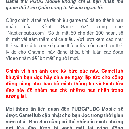
Game thủ PUBG Mobile không chỉ là nạn nhân mà
game thủ Liên Quân cũng bị kẻ xấu ngắm tới.
Cũng chính vì thế mà rất nhiều game thủ đã trở thành nạn
nhân của "Kênh Game AZ" cũng như
"Naptienpubg.com". Số thì mất 50 cho đến 100 ngàn, số
thì mất vài trăm thậm chí cả triệu. Với lượt xem cao như
thế kia thì có lẽ con số game thủ bị lừa còn cao hơn thế,
lý do cho Channel này đang khóa bình luận các đoạn
Video nhằm để "bịt mắt" người mới.
Chính vì hình ảnh cực kỳ bức xúc này, GameHub
khuyên bạn đọc hãy chia sẻ ngay lập tức cho cộng
đồng cũng như bạn bè mình thông tin về kênh lừa
đảo này để nhằm hạn chế những nạn nhân trong
tương lai.
Mọi thông tin liên quan đến PUBG/PUBG Mobile sẽ
được GameHub cập nhật cho bạn đọc trong thời gian
sớm nhất. Bạn đọc cũng có thể nhờ xác minh những
nơi lừa đảo từng bị vạch mặt tại cộng đồng