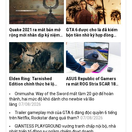
Quake 2021 ra mắt bản mở
GTA 6 được cho là đã kiếm
rộng mới nhân dịp kỷ niệm
bộn tiền nhờ ký hợp đồng
30 năm, mang tên Dawn of
độc quyền với Netflix
the Machine
Elden Ring: Tarnished
ASUS Republic of Gamers
Edition chính thức hé lộ
ra mắt ROG Strix SCAR 18
nghề nghiệp mới siêu "ngầu"
2026 tại Việt Nam
Onimusha: Way of the Sword mất tầm 20 giờ để hoàn
thành, hai mức độ khó dành cho newbie và lão
làng
07/08/2026
Trailer gameplay mới của GTA 6 đăng độc quyền 6 tiếng
trên Netflix, Rockstar đang quá tham?
07/08/2026
GIANTESS PLAYGROUND vướng tranh chấp nội bộ, nhà
phát triển tố đồng sự ngầm chiếm đoạt doanh