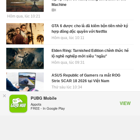
Machine
Hôm qua, lúc 10:21
GTA 6 được cho là đã kiếm bộn tiền nhờ ký
hợp đồng độc quyền với Netflix
Hôm qua, lúc 10:11
Elden Ring: Tarnished Edition chính thức hé
lộ nghề nghiệp mới siêu "ngầu"
Hôm qua, lúc 09:31
ASUS Republic of Gamers ra mắt ROG
Strix SCAR 18 2026 tại Việt Nam
Thứ sáu lúc 10:34
×
PUBG Mobile
Onimusha: Way of the Sword mất tầm 20
VIEW
Appota
giờ để hoàn thành, hai mức độ khó dành
FREE - In Google Play
cho newbie và lão làng
Thứ sáu lúc 10:27
Trailer gameplay mới của GTA 6 đăng độc
quyền 6 tiếng trên Netflix, Rockstar đang