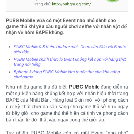
Trang chủ:
http://pubgm.qq.com/
PUBG Mobile vừa có một Event nho nhỏ dành cho
game thủ khi yêu cầu người chơi selfie với nhân vật để
nhận về hòm BAPE khủng.
PUBG Mobile 0.8 thêm Update mới - Chào sân Skin với Emote
siêu độc
PUBG Mobile chính thức lộ Event khủng kết hợp với hãng thời
trang nổi tiếng
Bphone 3 dùng PUBG Mobile làm thuốc thử cho khả năng
chơi game
Như nhiều game thủ đã biết,
PUBG Mobile
đang diễn ra
một sự kiện hàng khủng kết hợp với nhãn hiệu thời trang
BAPE của Nhật Bản. Hàng loạt Skin mới với phong cách
cực kỳ chất chơi đã sẵn sàng cho game thủ sở hữu ngay
từ bây giờ, cho game thủ thể hiện cá tính và phong cách
bản thân từ đời thật vào ngay trong thế giới ảo.
Tuy nhiên PUBG Mobile còn có một Event "nho nhỏ"