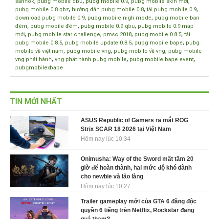
,
,
,
,
sanhok
pubg mobile qbu
pubg mobile 0.9
pubg mobile skin mới
,
,
,
pubg mobile 0.8 qbz
hướng dẫn pubg mobile 0.8
tải pubg mobile 0.9
,
,
download pubg mobile 0.9
pubg mobile nigh mode
pubg mobile ban
,
,
,
đêm
pubg mobile đêm
pubg mobile 0.9 qbu
pubg mobile 0.9 map
,
,
,
,
mới
pubg mobile star challenge
pmsc 2018
pubg mobile 0.8.5
tải
,
,
,
pubg mobile 0.8.5
pubg mobile update 0.8.5
pubg mobile bape
pubg
,
,
,
mobile về việt nam
pubg mobile vng
pubg mobile về vng
pubg mobile
,
,
,
vng phát hành
vng phát hành pubg mobile
pubg mobile bape event
pubgmobilexbape
TIN MỚI NHẤT
ASUS Republic of Gamers ra mắt ROG
Strix SCAR 18 2026 tại Việt Nam
Hôm nay lúc 10:34
Onimusha: Way of the Sword mất tầm 20
giờ để hoàn thành, hai mức độ khó dành
cho newbie và lão làng
Hôm nay lúc 10:27
Trailer gameplay mới của GTA 6 đăng độc
quyền 6 tiếng trên Netflix, Rockstar đang
quá tham?