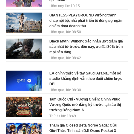
Hôm nay lúc 10:15
GIANTESS PLAYGROUND vướng tranh
chấp nội bộ, nhà phát triển tố đồng sự ngầm
chiếm đoạt doanh thu
Hôm qua, lúc 08:50
Black Myth: Wukong xác nhận đợt giảm giá
sâu nhất từ trước đến nay, ưu đãi 30% trên
mọi nền tảng
Hôm qua, lúc 08:42
EA chính thức về tay Saudi Arabia, một số
studio khẳng định vẫn theo đuổi chiến lược
DEI
Hôm qua, lúc 08:30
Tam Quốc Chí - Vương Chiến: Chinh Phục
Vương Quốc mở đăng ký trước tại sáu thị
trường Đông Nam Á
Thứ tư lúc 18:49
Tham gia Closed Beta Norse Saga: Cửu
Giới Thức Tỉnh, săn DJI Osmo Pocket 3