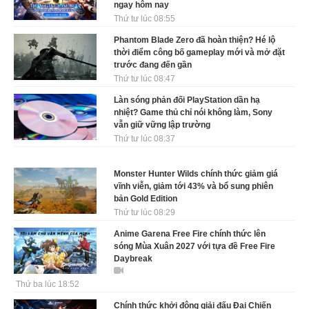
ngay hôm nay
Thứ tư lúc 08:55
Phantom Blade Zero đã hoàn thiện? Hé lộ
thời điểm công bố gameplay mới và mở đặt
trước đang đến gần
Thứ tư lúc 08:47
Làn sóng phản đối PlayStation dần hạ
nhiệt? Game thủ chỉ nói không làm, Sony
vẫn giữ vững lập trường
Thứ tư lúc 08:37
Monster Hunter Wilds chính thức giảm giá
vĩnh viễn, giảm tới 43% và bổ sung phiên
bản Gold Edition
Thứ tư lúc 08:29
Anime Garena Free Fire chính thức lên
sóng Mùa Xuân 2027 với tựa đề Free Fire
Daybreak
Thứ ba lúc 18:52
Chính thức khởi động giải đấu Đại Chiến