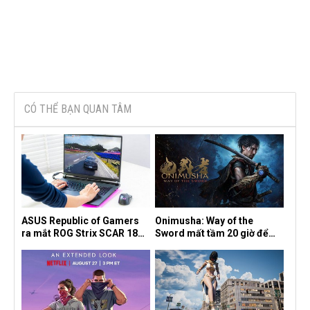
CÓ THỂ BẠN QUAN TÂM
ASUS Republic of Gamers
Onimusha: Way of the
ra mắt ROG Strix SCAR 18
Sword mất tầm 20 giờ để
2026 tại Việt Nam
hoàn thành, hai mức độ khó
dành cho newbie và lão làng