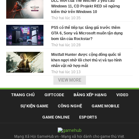
DLC mới của The Witcher 3 yêu cầu
Windows 11, CD Projekt RED sẽ ngừng
kiểm thử trên Windows 10
Thứ hai lúc 10:35
PS5 có thể tiếp tục tăng giá trước thềm
GTA 6, Sony và Microsoft muốn tận dụng
bom tấn của Rockstar?
Thứ hai lúc 10:28
Mistfall Hunter được cộng đồng quốc tế
khen ngợi nhờ lối chơi thú vị và tạo hình
nhân vật nữ hợp mắt
Thứ hai lúc 10:13
VIEW MORE
TRANG CHỦ
GIFTCODE
BẢNG XẾP HẠNG
VIDEO
SỰ KIỆN GAME
CÔNG NGHỆ
GAME MOBILE
GAME ONLINE
ESPORTS
Mạng Xã Hội GameHub.vn - Mạng xã hội dành cho game thủ Việt.