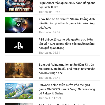
HighSchool toàn quốc 2026 dành riêng cho
học sinh THPT
Thứ ba lúc 18:46
Xbox bác bỏ tin đồn rời Steam, khẳng định
vẫn tiếp tục phát hành game trên nền tảng
của Valve
Thứ ba lúc 09:09
PS5 chỉ có 13 game độc quyền, cựu biên
tập viên IGN lại cho rằng độc quyền không
còn quá quan trọng
Thứ ba lúc 08:54
Beast of Reincarnation nhận điểm 73 trên
Metacritic, chiến đấu khá mượt nhưng vẫn
còn nhiều hạn chế
Thứ ba lúc 08:44
Palworld chính thức bước vào thế giới
game MMORPG trên di động: Garena công
bố Palworld Online
Thứ hai lúc 17:29