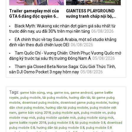
Trailer gameplay mới của
GIANTESS PLAYGROUND
GTA 6 đăng độc quyền 6
vướng tranh chấp nội bộ,
tiếng trên Netflix, Rockstar
nhà phát triển tố đồng sự
Black Myth: Wukong xác nhận đợt giảm giá sâu nhất từ
đang quá tham?
ngầm chiếm đoạt doanh thu
trước đến nay, ưu đãi 30% trên mọi nền tảng
06/08/2026
EA chính thức về tay Saudi Arabia, một số studio khẳng
định vẫn theo đuổi chiến lược DEI
06/08/2026
Tam Quốc Chí - Vương Chiến: Chinh Phục Vương Quốc mở
đăng ký trước tại sáu thị trường Đông Nam Á
05/08/2026
Tham gia Closed Beta Norse Saga: Cửu Giới Thức Tỉnh,
săn DJI Osmo Pocket 3 ngay hôm nay
05/08/2026
Tags
:
,
,
,
,
game bắn súng
vng
game ios
game android
game battle
,
,
,
,
royale
pubg mobile
tải pubg mobile
hướng dẫn tải
tải game pubg
,
,
,
mobile
download pubg mobile
download game pubg mobile
hướng
,
,
dẫn chơi pubg mobile
hướng dẫn tải pubg mobile
pubg mobile việt
,
,
,
,
nam
game bắn súng 2018
pubg mobile apk
pubg mobile vn
pubg
,
,
,
mobile map mới
pubg mobile update mới
pubg mobile súng mới
,
,
,
game battle royale 2018
pubg mobile 0.8
tải pubg mobile 0.8
download
,
,
pubg mobile 0.8
hướng dẫn tải pubg mobile 0.8
pubg mobile 0.8