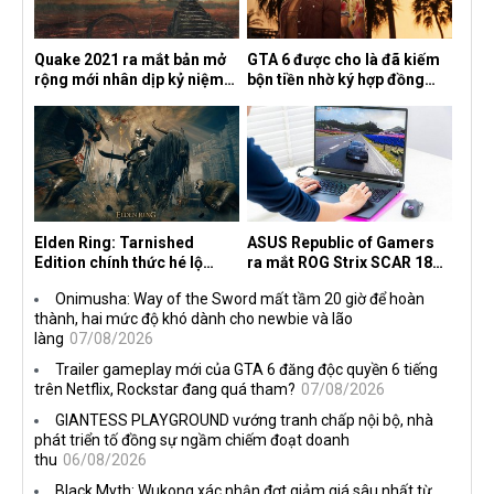
Quake 2021 ra mắt bản mở
GTA 6 được cho là đã kiếm
rộng mới nhân dịp kỷ niệm
bộn tiền nhờ ký hợp đồng
30 năm, mang tên Dawn of
độc quyền với Netflix
the Machine
Elden Ring: Tarnished
ASUS Republic of Gamers
Edition chính thức hé lộ
ra mắt ROG Strix SCAR 18
nghề nghiệp mới siêu "ngầu"
2026 tại Việt Nam
Onimusha: Way of the Sword mất tầm 20 giờ để hoàn
thành, hai mức độ khó dành cho newbie và lão
làng
07/08/2026
Trailer gameplay mới của GTA 6 đăng độc quyền 6 tiếng
trên Netflix, Rockstar đang quá tham?
07/08/2026
GIANTESS PLAYGROUND vướng tranh chấp nội bộ, nhà
phát triển tố đồng sự ngầm chiếm đoạt doanh
thu
06/08/2026
Black Myth: Wukong xác nhận đợt giảm giá sâu nhất từ