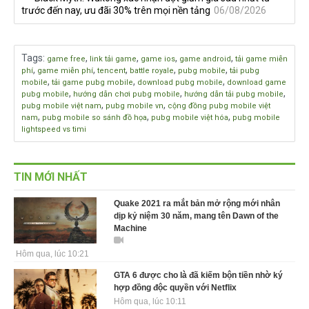
trước đến nay, ưu đãi 30% trên mọi nền tảng
06/08/2026
Tags
:
,
,
,
,
game free
link tải game
game ios
game android
tải game miễn
,
,
,
,
,
phí
game miễn phí
tencent
battle royale
pubg mobile
tải pubg
,
,
,
mobile
tải game pubg mobile
download pubg mobile
download game
,
,
,
pubg mobile
hướng dẫn chơi pubg mobile
hướng dẫn tải pubg mobile
,
,
pubg mobile việt nam
pubg mobile vn
cộng đồng pubg mobile việt
,
,
,
nam
pubg mobile so sánh đồ họa
pubg mobile việt hóa
pubg mobile
lightspeed vs timi
TIN MỚI NHẤT
Quake 2021 ra mắt bản mở rộng mới nhân
dịp kỷ niệm 30 năm, mang tên Dawn of the
Machine
Hôm qua, lúc 10:21
GTA 6 được cho là đã kiếm bộn tiền nhờ ký
hợp đồng độc quyền với Netflix
Hôm qua, lúc 10:11