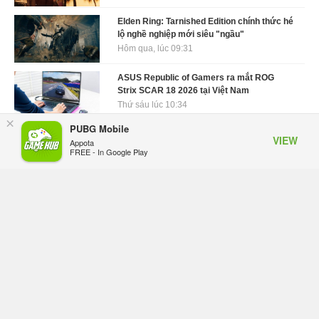
Elden Ring: Tarnished Edition chính thức hé
lộ nghề nghiệp mới siêu "ngầu"
Hôm qua, lúc 09:31
ASUS Republic of Gamers ra mắt ROG
Strix SCAR 18 2026 tại Việt Nam
Thứ sáu lúc 10:34
×
PUBG Mobile
Onimusha: Way of the Sword mất tầm 20
VIEW
Appota
giờ để hoàn thành, hai mức độ khó dành
FREE - In Google Play
cho newbie và lão làng
Thứ sáu lúc 10:27
Trailer gameplay mới của GTA 6 đăng độc
quyền 6 tiếng trên Netflix, Rockstar đang
quá tham?
Thứ sáu lúc 10:15
GIANTESS PLAYGROUND vướng tranh
chấp nội bộ, nhà phát triển tố đồng sự ngầm
chiếm đoạt doanh thu
Thứ năm lúc 08:50