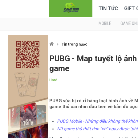
TIN TỨC
GIFT
MOBILE
GAME ONL
Tin trong nước
PUBG - Map tuyết lộ ảnh
game
Hard
PUBG vừa bị rò rỉ hàng loạt hình ảnh về 
game thủ cái nhìn đầu tiên về bản đồ cực
PUBG Mobile - Những điều không thể khôn
Nữ game thủ thất tình “vớ” ngay được “phi