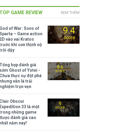
TOP GAME REVIEW
XEM THÊM
9.4
God of War: Sons of
Sparta – Game action
score
2D vào vai Kratos
trước khi cơn thịnh nộ
trỗi dậy
Tổng hợp đánh giá
8.6
sớm Ghost of Yotei -
score
Chưa thực sự đột phá
nhưng vẫn là trải
nghiệm trọn vẹn
Clair Obscur
9
Expedition 33 là một
score
trong những game
được đánh giá cao
nhất năm nay!