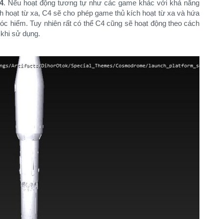
4
. Nếu hoạt động tương tự như các game khác với khả năng
ch hoạt từ xa, C4 sẽ cho phép game thủ kích hoạt từ xa và hứa
c hiểm. Tuy nhiên rất có thể C4 cũng sẽ hoạt động theo cách
 khi sử dụng.