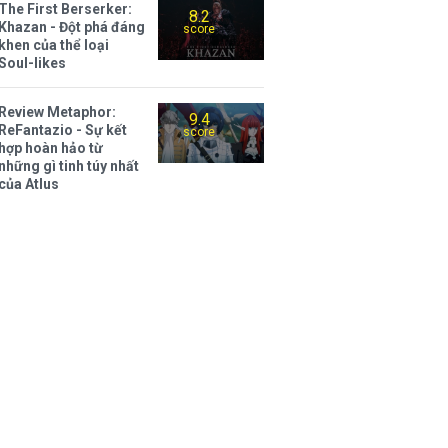
The First Berserker:
8.2
Khazan - Đột phá đáng
score
khen của thể loại
Soul-likes
Review Metaphor:
9.4
ReFantazio - Sự kết
score
hợp hoàn hảo từ
những gì tinh túy nhất
của Atlus