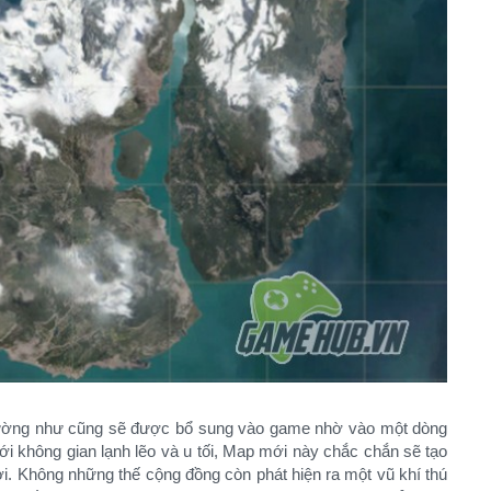
ờng như cũng sẽ được bổ sung vào game nhờ vào một dòng
ới không gian lạnh lẽo và u tối, Map mới này chắc chắn sẽ tạo
i. Không những thế cộng đồng còn phát hiện ra một vũ khí thú