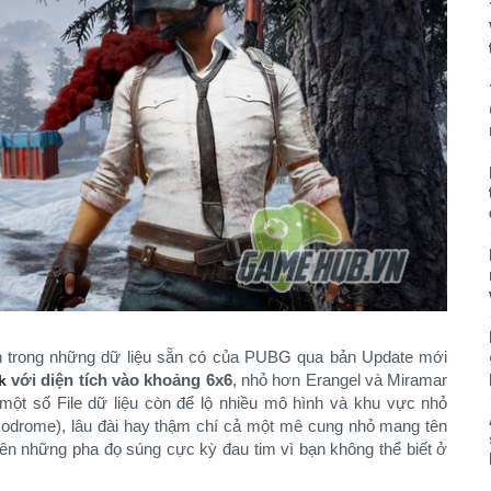
n trong những dữ liệu sẵn có của PUBG qua bản Update mới
với diện tích vào khoảng 6x6
, nhỏ hơn Erangel và Miramar
k
ột số File dữ liệu còn để lộ nhiều mô hình và khu vực nhỏ
odrome), lâu đài hay thậm chí cả một mê cung nhỏ mang tên
ên những pha đọ súng cực kỳ đau tim vì bạn không thể biết ở