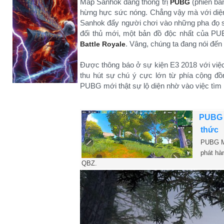
Map Sanhok đang thống trị
(phiên bản
PUBG
hừng hực sức nóng. Chẳng vậy mà với diện t
Sanhok đẩy người chơi vào những pha đọ s
đối thủ mới, một bản đồ độc nhất của PU
. Vâng, chúng ta đang nói đế
Battle Royale
Được thông báo ở sự kiện E3 2018 với việc
thu hút sự chú ý cực lớn từ phía cộng đ
PUBG mới thật sự lộ diện nhờ vào việc tìm 
PUBG M
thức
PUBG Mo
phát hà
QBZ.