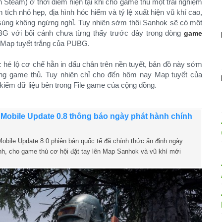
 Steam) ở thời điểm hiện tại khi cho game thủ một trải nghiệm
ích nhỏ hẹp, địa hình hóc hiểm và tỷ lệ xuất hiện vũ khí cao,
úng không ngừng nghỉ. Tuy nhiên sớm thôi Sanhok sẽ có một
BG với bối cảnh chưa từng thấy trước đây trong dòng
game
n Map tuyết trắng của PUBG.
 hé lộ cơ chế hằn in dấu chân trên nền tuyết, bản đồ này sớm
ồng game thủ. Tuy nhiên chỉ cho đến hôm nay Map tuyết của
kiếm dữ liệu bên trong File game của cộng đồng.
obile Update 0.8 thông báo ngày phát hành chính
bile Update 8.0 phiên bản quốc tế đã chính thức ấn định ngày
nh, cho game thủ cơ hội đặt tay lên Map Sanhok và vũ khí mới