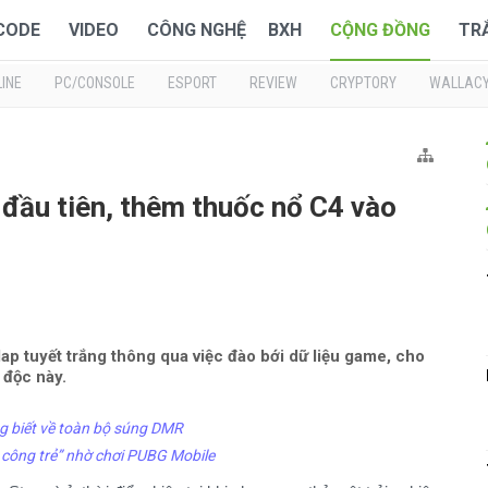
 CODE
VIDEO
CÔNG NGHỆ
BXH
CỘNG ĐỒNG
TR
INE
PC/CONSOLE
ESPORT
REVIEW
CRYPTORY
WALLAC
 đầu tiên, thêm thuốc nổ C4 vào
Map tuyết trắng thông qua việc đào bới dữ liệu game, cho
 độc này.
g biết về toàn bộ súng DMR
 công trẻ” nhờ chơi PUBG Mobile