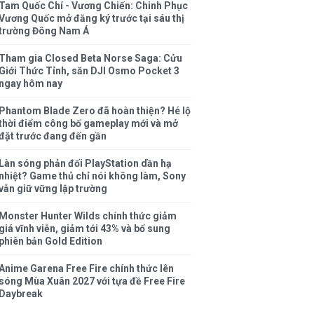
Tam Quốc Chí - Vương Chiến: Chinh Phục
Vương Quốc mở đăng ký trước tại sáu thị
trường Đông Nam Á
Tham gia Closed Beta Norse Saga: Cửu
Giới Thức Tỉnh, săn DJI Osmo Pocket 3
ngay hôm nay
Phantom Blade Zero đã hoàn thiện? Hé lộ
thời điểm công bố gameplay mới và mở
đặt trước đang đến gần
Làn sóng phản đối PlayStation dần hạ
nhiệt? Game thủ chỉ nói không làm, Sony
vẫn giữ vững lập trường
Monster Hunter Wilds chính thức giảm
giá vĩnh viễn, giảm tới 43% và bổ sung
phiên bản Gold Edition
Anime Garena Free Fire chính thức lên
sóng Mùa Xuân 2027 với tựa đề Free Fire
Daybreak