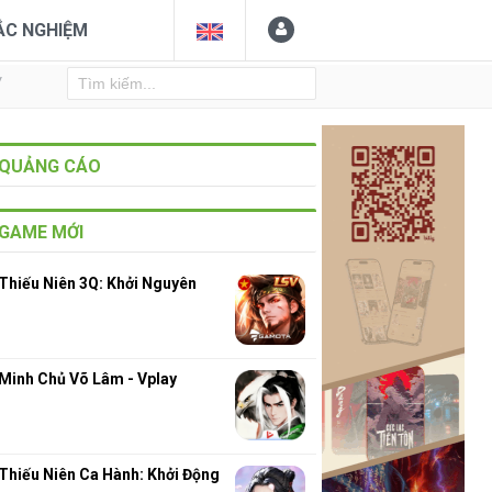
ẮC NGHIỆM
Y
QUẢNG CÁO
GAME MỚI
Thiếu Niên 3Q: Khởi Nguyên
Minh Chủ Võ Lâm - Vplay
Thiếu Niên Ca Hành: Khởi Động