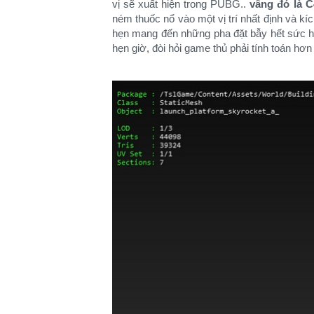
vị sẽ xuất hiện trong PUBG..
vâng đó là C
ném thuốc nổ vào một vị trí nhất định và kí
hẹn mang đến những pha đặt bẫy hết sức hó
hẹn giờ, đòi hỏi game thủ phải tính toán hơn