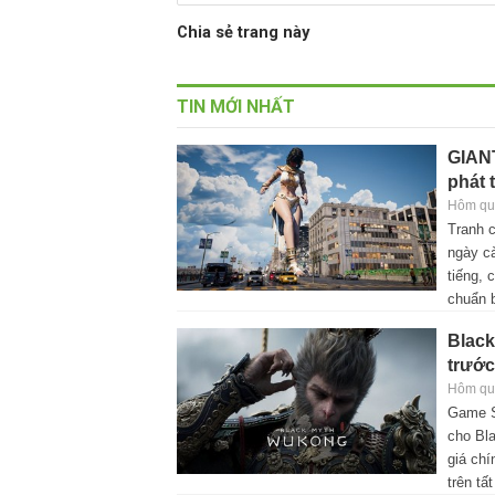
Chia sẻ trang này
TIN MỚI NHẤT
GIAN
phát 
Hôm qua
Tranh 
ngày cà
tiếng, 
chuẩn 
Black
trước
Hôm qua
Game S
cho Bl
giá chí
trên tấ