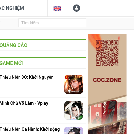
ẮC NGHIỆM
Y
QUẢNG CÁO
GAME MỚI
Thiếu Niên 3Q: Khởi Nguyên
Minh Chủ Võ Lâm - Vplay
Thiếu Niên Ca Hành: Khởi Động