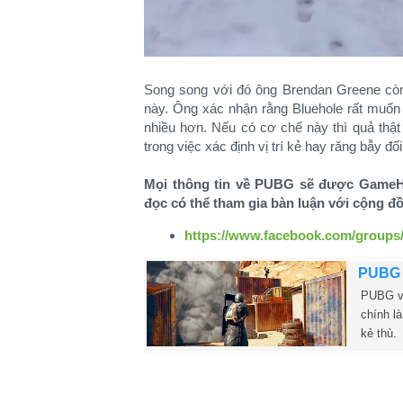
Song song với đó ông Brendan Greene còn 
này. Ông xác nhận rằng Bluehole rất muốn
nhiều hơn. Nếu có cơ chế này thì quả th
trong việc xác định vị trí kẻ hay răng bẫy đ
Mọi thông tin về PUBG sẽ được GameHu
đọc có thể tham gia bàn luận với cộng 
https://www.facebook.com/groups
PUBG c
PUBG vừ
chính l
kẻ thù.