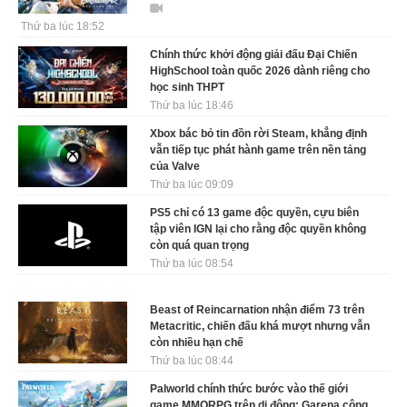
Thứ ba lúc 18:52
Chính thức khởi động giải đấu Đại Chiến
HighSchool toàn quốc 2026 dành riêng cho
học sinh THPT
Thứ ba lúc 18:46
Xbox bác bỏ tin đồn rời Steam, khẳng định
vẫn tiếp tục phát hành game trên nền tảng
của Valve
Thứ ba lúc 09:09
PS5 chỉ có 13 game độc quyền, cựu biên
tập viên IGN lại cho rằng độc quyền không
còn quá quan trọng
Thứ ba lúc 08:54
Beast of Reincarnation nhận điểm 73 trên
Metacritic, chiến đấu khá mượt nhưng vẫn
còn nhiều hạn chế
Thứ ba lúc 08:44
Palworld chính thức bước vào thế giới
game MMORPG trên di động: Garena công