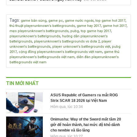
Tags
:
,
,
,
,
game bắn súng
game pc
game nước ngoài
top game hot 2017
,
,
,
thủ thuật playerunknown’s battlegrounds
game hay 2017
game hot 2017
,
,
,
mẹo playerunknown's battlegrounds
pubg
top game hay 2017
,
playerunknown's battelgrounds
hướng dẫn playerunknown's
,
,
battelgrounds
playerunknown's battlegrounds vs dota 2
player
,
,
unknown's battlegrounds
player unknown's battlegrounds việt
pubg
,
,
2017
cộng đồng playerunknown's battlegrounds việt nam
game thủ
,
playerunknown's battlegrounds việt nam
diễn đàn playerunknown's
battlegrounds việt nam
TIN MỚI NHẤT
ASUS Republic of Gamers ra mắt ROG
Strix SCAR 18 2026 tại Việt Nam
Hôm qua, lúc 10:34
Onimusha: Way of the Sword mất tầm 20
giờ để hoàn thành, hai mức độ khó dành
cho newbie và lão làng
Hôm qua, lúc 10:27