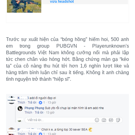
vừa headshot
Trước sự xuất hiện của “bóng hồng” hiếm hoi, 500 anh
em trong group PUBGVN - Playerunknown's
Battlegrounds Việt Nam không cưỡng nổi mà phải lập
tức chen chân vào hóng hớt. Bằng chứng màn gạ “kéo
tạ” của cô nàng thu hút tới hơn 1,6 nghìn lượt like và
hàng trăm bình luận chỉ sau ít tiếng. Không ít anh chàng
tình nguyện trở thành “hiệp sĩ”.