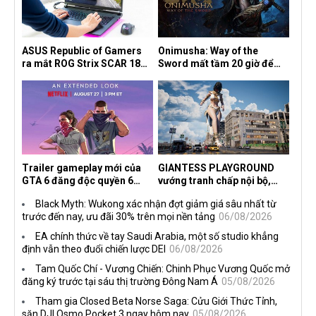
ASUS Republic of Gamers
Onimusha: Way of the
ra mắt ROG Strix SCAR 18
Sword mất tầm 20 giờ để
2026 tại Việt Nam
hoàn thành, hai mức độ khó
dành cho newbie và lão làng
Trailer gameplay mới của
GIANTESS PLAYGROUND
GTA 6 đăng độc quyền 6
vướng tranh chấp nội bộ,
tiếng trên Netflix, Rockstar
nhà phát triển tố đồng sự
Black Myth: Wukong xác nhận đợt giảm giá sâu nhất từ
đang quá tham?
ngầm chiếm đoạt doanh thu
trước đến nay, ưu đãi 30% trên mọi nền tảng
06/08/2026
EA chính thức về tay Saudi Arabia, một số studio khẳng
định vẫn theo đuổi chiến lược DEI
06/08/2026
Tam Quốc Chí - Vương Chiến: Chinh Phục Vương Quốc mở
đăng ký trước tại sáu thị trường Đông Nam Á
05/08/2026
Tham gia Closed Beta Norse Saga: Cửu Giới Thức Tỉnh,
săn DJI Osmo Pocket 3 ngay hôm nay
05/08/2026