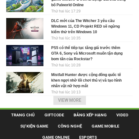
bố Palworld Online
Thứ hai lúc 17:29
DLC mới của The Witcher 3 yêu cầu
Windows 11, CD Projekt RED sẽ ngừng
kiểm thử trên Windows 10
Thứ hai lúc 10:35
PS5 có thể tiếp tục tăng giá trước thềm
GTA 6, Sony và Microsoft muốn tận dụng
bom tấn của Rockstar?
Thứ hai lúc 10:28
Mistfall Hunter được cộng đồng quốc tế
khen ngợi nhờ lối chơi thú vị và tạo hình
nhân vật nữ hợp mắt
Thứ hai lúc 10:13
VIEW MORE
TRANG CHỦ
GIFTCODE
BẢNG XẾP HẠNG
VIDEO
SỰ KIỆN GAME
CÔNG NGHỆ
GAME MOBILE
GAME ONLINE
ESPORTS