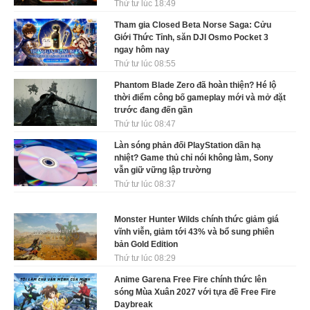
Thứ tư lúc 18:49
Tham gia Closed Beta Norse Saga: Cửu
Giới Thức Tỉnh, săn DJI Osmo Pocket 3
ngay hôm nay
Thứ tư lúc 08:55
Phantom Blade Zero đã hoàn thiện? Hé lộ
thời điểm công bố gameplay mới và mở đặt
trước đang đến gần
Thứ tư lúc 08:47
Làn sóng phản đối PlayStation dần hạ
nhiệt? Game thủ chỉ nói không làm, Sony
vẫn giữ vững lập trường
Thứ tư lúc 08:37
Monster Hunter Wilds chính thức giảm giá
vĩnh viễn, giảm tới 43% và bổ sung phiên
bản Gold Edition
Thứ tư lúc 08:29
Anime Garena Free Fire chính thức lên
sóng Mùa Xuân 2027 với tựa đề Free Fire
Daybreak