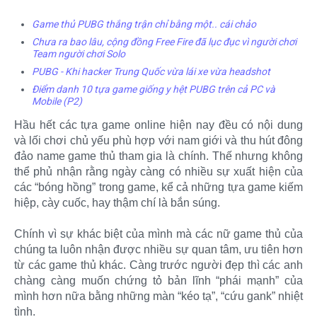
Game thủ PUBG thắng trận chỉ bằng một.. cái chảo
Chưa ra bao lâu, cộng đồng Free Fire đã lục đục vì người chơi
Team người chơi Solo
PUBG - Khi hacker Trung Quốc vừa lái xe vừa headshot
Điểm danh 10 tựa game giống y hệt PUBG trên cả PC và
Mobile (P2)
Hầu hết các tựa game online hiện nay đều có nội dung
và lối chơi chủ yếu phù hợp với nam giới và thu hút đông
đảo name game thủ tham gia là chính. Thế nhưng không
thể phủ nhận rằng ngày càng có nhiều sự xuất hiện của
các “bóng hồng” trong game, kể cả những tựa game kiếm
hiệp, cày cuốc, hay thậm chí là bắn súng.
Chính vì sự khác biệt của mình mà các nữ game thủ của
chúng ta luôn nhận được nhiều sự quan tâm, ưu tiên hơn
từ các game thủ khác. Càng trước người đẹp thì các anh
chàng càng muốn chứng tỏ bản lĩnh “phái mạnh” của
mình hơn nữa bằng những màn “kéo tạ”, “cứu gank” nhiệt
tình.​