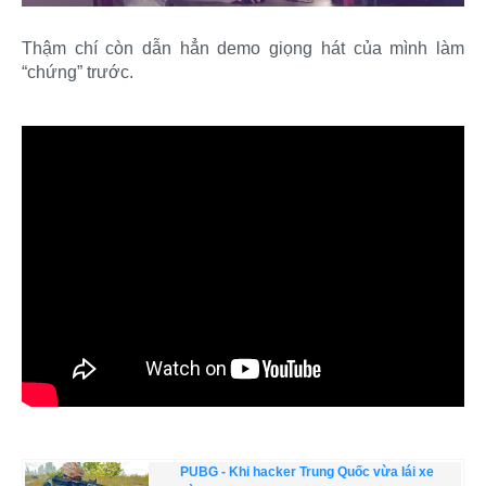
Thậm chí còn dẫn hẳn demo giọng hát của mình làm
“chứng” trước.
PUBG - Khi hacker Trung Quốc vừa lái xe