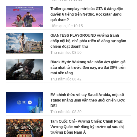
Trailer gameplay mới của GTA 6 đăng độc
quyền 6 tiếng trên Netflix, Rockstar đang
quá tham?
Hôm qua, lúc 10:15
GIANTESS PLAYGROUND vướng tranh
chấp nội bộ, nhà phát triển tố đồng sự ngầm
chiếm đoạt doanh thu
Thứ năm lúc 08:50
Black Myth: Wukong xác nhận đợt giảm giá
sâu nhất từ trước đến nay, ưu đãi 30% trên
mọi nền tảng
Thứ năm lúc 08:42
EA chính thức về tay Saudi Arabia, một số
studio khẳng định vẫn theo đuổi chiến lược
DEI
Thứ năm lúc 08:30
Tam Quốc Chí - Vương Chiến: Chinh Phục
Vương Quốc mở đăng ký trước tại sáu thị
trường Đông Nam Á