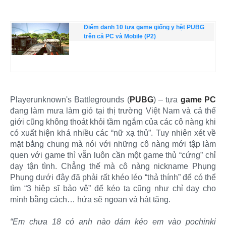
Điểm danh 10 tựa game giống y hệt PUBG
trên cả PC và Mobile (P2)
Playerunknown's Battlegrounds (
PUBG
) – tựa
game PC
đang làm mưa làm gió tại thị trường Việt Nam và cả thế
giới cũng không thoát khỏi tầm ngắm của các cô nàng khi
có xuất hiện khá nhiều các “nữ xạ thủ”. Tuy nhiên xét về
mặt bằng chung mà nói với những cô nàng mới tập làm
quen với game thì vẫn luôn cần một game thủ “cứng” chỉ
dạy tận tình. Chẳng thế mà cô nàng nickname Phụng
Phụng dưới đây đã phải rất khéo léo “thả thính” để có thể
tìm “3 hiệp sĩ bảo vệ” để kéo tạ cũng như chỉ dạy cho
mình bằng cách… hứa sẽ ngoan và hát tặng.
“Em chưa 18 có anh nào dám kéo em vào pochinki