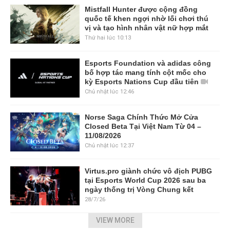
Mistfall Hunter được cộng đồng
quốc tế khen ngợi nhờ lối chơi thú
vị và tạo hình nhân vật nữ hợp mắt
Thứ hai lúc 10:13
Esports Foundation và adidas công
bố hợp tác mang tính cột mốc cho
kỳ Esports Nations Cup đầu tiên
Chủ nhật lúc 12:46
Norse Saga Chính Thức Mở Cửa
Closed Beta Tại Việt Nam Từ 04 –
11/08/2026
Chủ nhật lúc 12:37
Virtus.pro giành chức vô địch PUBG
tại Esports World Cup 2026 sau ba
ngày thống trị Vòng Chung kết
28/7/26
VIEW MORE