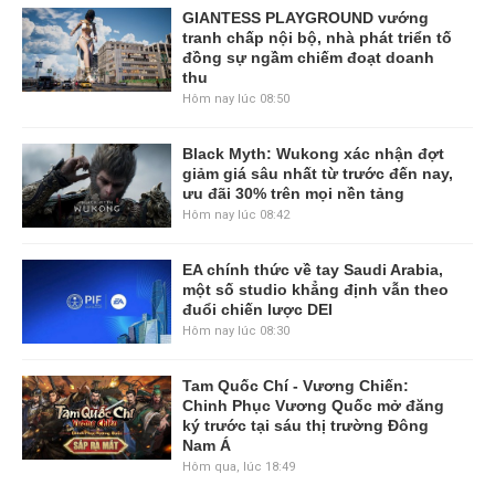
GIANTESS PLAYGROUND vướng
tranh chấp nội bộ, nhà phát triển tố
đồng sự ngầm chiếm đoạt doanh
thu
Hôm nay lúc 08:50
Black Myth: Wukong xác nhận đợt
giảm giá sâu nhất từ trước đến nay,
ưu đãi 30% trên mọi nền tảng
Hôm nay lúc 08:42
EA chính thức về tay Saudi Arabia,
một số studio khẳng định vẫn theo
đuổi chiến lược DEI
Hôm nay lúc 08:30
Tam Quốc Chí - Vương Chiến:
Chinh Phục Vương Quốc mở đăng
ký trước tại sáu thị trường Đông
Nam Á
Hôm qua, lúc 18:49