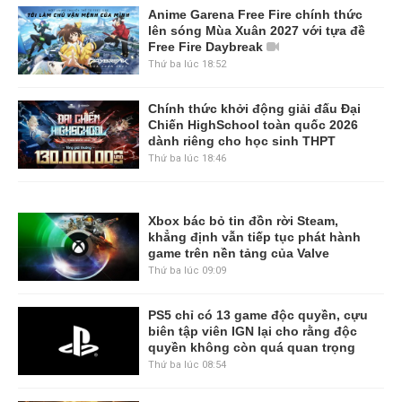
Anime Garena Free Fire chính thức
lên sóng Mùa Xuân 2027 với tựa đề
Free Fire Daybreak
Thứ ba lúc 18:52
Chính thức khởi động giải đấu Đại
Chiến HighSchool toàn quốc 2026
dành riêng cho học sinh THPT
Thứ ba lúc 18:46
Xbox bác bỏ tin đồn rời Steam,
khẳng định vẫn tiếp tục phát hành
game trên nền tảng của Valve
Thứ ba lúc 09:09
PS5 chỉ có 13 game độc quyền, cựu
biên tập viên IGN lại cho rằng độc
quyền không còn quá quan trọng
Thứ ba lúc 08:54