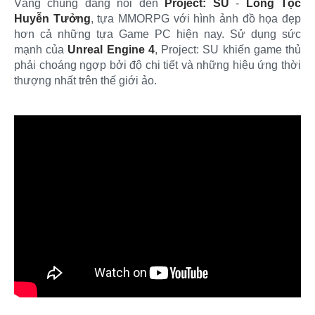
Vâng chúng đang nói đến
Project: SU
-
Long Tộc
Huyễn Tưởng
, tựa MMORPG với hình ảnh đồ họa đẹp
hơn cả những tựa Game PC hiện nay. Sử dụng sức
mạnh của
Unreal Engine 4
, Project: SU khiến game thủ
phải choáng ngợp bởi độ chi tiết và những hiệu ứng thời
thượng nhất trên thế giới ảo.