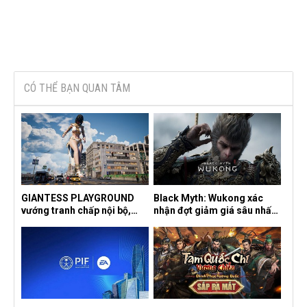
CÓ THỂ BẠN QUAN TÂM
GIANTESS PLAYGROUND
Black Myth: Wukong xác
vướng tranh chấp nội bộ,
nhận đợt giảm giá sâu nhất
nhà phát triển tố đồng sự
từ trước đến nay, ưu đãi 30%
ngầm chiếm đoạt doanh thu
trên mọi nền tảng