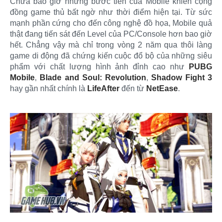
Chưa bao giờ những bước tiến của Mobile khiến cộng
đồng game thủ bất ngờ như thời điểm hiện tại. Từ sức
mạnh phần cứng cho đến công nghệ đồ họa, Mobile quả
thật đang tiến sát đến Level của PC/Console hơn bao giờ
hết. Chẳng vậy mà chỉ trong vòng 2 năm qua thôi làng
game di động đã chứng kiến cuộc đổ bộ của những siêu
phẩm với chất lượng hình ảnh đỉnh cao như
PUBG
Mobile
,
Blade and Soul: Revolution
,
Shadow Fight 3
hay gần nhất chính là
LifeAfter
đến từ
NetEase
.