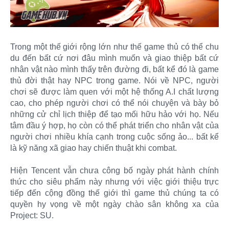
Trong một thế giới rộng lớn như thế game thủ có thể chu
du đến bất cứ nơi đâu mình muốn và giao thiệp bất cứ
nhân vật nào mình thấy trên đường đi, bất kể đó là game
thủ đời thật hay NPC trong game. Nói về NPC, người
chơi sẽ được làm quen với một hệ thống A.I chất lượng
cao, cho phép người chơi có thể nói chuyện và bày bỏ
những cử chỉ lịch thiệp để tạo mối hữu hảo với họ. Nếu
tâm đầu ý hợp, họ còn có thể phát triển cho nhân vật của
người chơi nhiều khía cạnh trong cuộc sống ảo... bất kể
là kỹ năng xã giao hay chiến thuật khi combat.
Hiện Tencent vẫn chưa công bố ngày phát hành chính
thức cho siêu phẩm này nhưng với việc giới thiệu trực
tiếp đến cộng đồng thế giới thì game thủ chúng ta có
quyền hy vọng về một ngày chào sân không xa của
Project: SU.