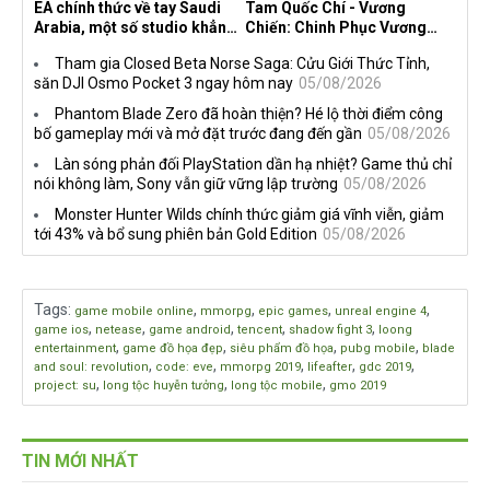
EA chính thức về tay Saudi
Tam Quốc Chí - Vương
Arabia, một số studio khẳng
Chiến: Chinh Phục Vương
định vẫn theo đuổi chiến
Quốc mở đăng ký trước tại
Tham gia Closed Beta Norse Saga: Cửu Giới Thức Tỉnh,
lược DEI
sáu thị trường Đông Nam Á
săn DJI Osmo Pocket 3 ngay hôm nay
05/08/2026
Phantom Blade Zero đã hoàn thiện? Hé lộ thời điểm công
bố gameplay mới và mở đặt trước đang đến gần
05/08/2026
Làn sóng phản đối PlayStation dần hạ nhiệt? Game thủ chỉ
nói không làm, Sony vẫn giữ vững lập trường
05/08/2026
Monster Hunter Wilds chính thức giảm giá vĩnh viễn, giảm
tới 43% và bổ sung phiên bản Gold Edition
05/08/2026
Tags
:
,
,
,
,
game mobile online
mmorpg
epic games
unreal engine 4
,
,
,
,
,
game ios
netease
game android
tencent
shadow fight 3
loong
,
,
,
,
entertainment
game đồ họa đẹp
siêu phẩm đồ họa
pubg mobile
blade
,
,
,
,
,
and soul: revolution
code: eve
mmorpg 2019
lifeafter
gdc 2019
,
,
,
project: su
long tộc huyễn tưởng
long tộc mobile
gmo 2019
TIN MỚI NHẤT