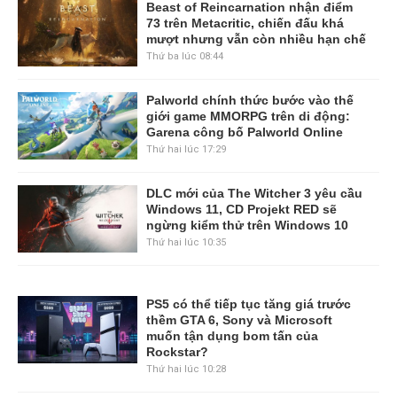
Beast of Reincarnation nhận điểm
73 trên Metacritic, chiến đấu khá
mượt nhưng vẫn còn nhiều hạn chế
Thứ ba lúc 08:44
Palworld chính thức bước vào thế
giới game MMORPG trên di động:
Garena công bố Palworld Online
Thứ hai lúc 17:29
DLC mới của The Witcher 3 yêu cầu
Windows 11, CD Projekt RED sẽ
ngừng kiểm thử trên Windows 10
Thứ hai lúc 10:35
PS5 có thể tiếp tục tăng giá trước
thềm GTA 6, Sony và Microsoft
muốn tận dụng bom tấn của
Rockstar?
Thứ hai lúc 10:28