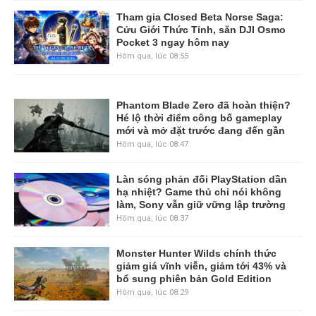
Tham gia Closed Beta Norse Saga:
Cửu Giới Thức Tỉnh, săn DJI Osmo
Pocket 3 ngay hôm nay
Hôm qua, lúc 08:55
Phantom Blade Zero đã hoàn thiện?
Hé lộ thời điểm công bố gameplay
mới và mở đặt trước đang đến gần
Hôm qua, lúc 08:47
Làn sóng phản đối PlayStation dần
hạ nhiệt? Game thủ chỉ nói không
làm, Sony vẫn giữ vững lập trường
Hôm qua, lúc 08:37
Monster Hunter Wilds chính thức
giảm giá vĩnh viễn, giảm tới 43% và
bổ sung phiên bản Gold Edition
Hôm qua, lúc 08:29