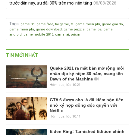
trước đến nay, ưu đãi 30% trên mọi nền tảng
06/08/2026
Tags
:
,
,
,
,
,
game 3d
game free
tai game
tai game mien phi
game giai do
,
,
,
,
game mien phi
game download
game puzzle
game ios
game
,
,
,
android
game mobile 2016
game tai
prism
TIN MỚI NHẤT
Quake 2021 ra mắt bản mở rộng mới
nhân dịp kỷ niệm 30 năm, mang tên
Dawn of the Machine
Hôm qua, lúc 10:21
GTA 6 được cho là đã kiếm bộn tiền
nhờ ký hợp đồng độc quyền với
Netflix
Hôm qua, lúc 10:11
Elden Ring: Tarnished Edition chính