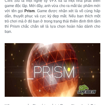
Clint Siu là một nghệ sỹ VFX và là một nhà phát triển
game độc lập. Mới đây, anh vừa cho ra mắt tác phẩm mới
với tên gọi
Prism
. Game được nhận xét là vô cùng hấp
dẫn, thuyết phục và cực kỳ đẹp mắt. Nếu bạn thích một
trò chơi mà ở đó bạn ở trong trạng thái thiền định tĩnh tâm
thì Prism chắc chắn sẽ là lựa chọn hoàn hảo dành cho
bạn.