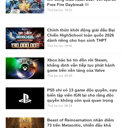
Free Fire Daybreak
Thứ ba lúc 18:52
Chính thức khởi động giải đấu Đại
Chiến HighSchool toàn quốc 2026
dành riêng cho học sinh THPT
Thứ ba lúc 18:46
Xbox bác bỏ tin đồn rời Steam,
khẳng định vẫn tiếp tục phát hành
game trên nền tảng của Valve
Thứ ba lúc 09:09
PS5 chỉ có 13 game độc quyền, cựu
biên tập viên IGN lại cho rằng độc
quyền không còn quá quan trọng
Thứ ba lúc 08:54
Beast of Reincarnation nhận điểm
73 trên Metacritic, chiến đấu khá