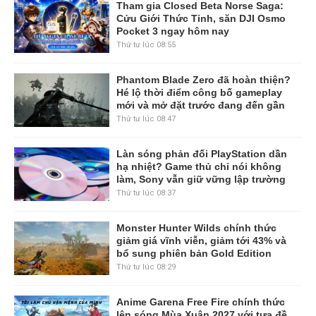
Tham gia Closed Beta Norse Saga:
Cửu Giới Thức Tỉnh, săn DJI Osmo
Pocket 3 ngay hôm nay
Thứ tư lúc 08:55
Phantom Blade Zero đã hoàn thiện?
Hé lộ thời điểm công bố gameplay
mới và mở đặt trước đang đến gần
Thứ tư lúc 08:47
Làn sóng phản đối PlayStation dần
hạ nhiệt? Game thủ chỉ nói không
làm, Sony vẫn giữ vững lập trường
Thứ tư lúc 08:37
Monster Hunter Wilds chính thức
giảm giá vĩnh viễn, giảm tới 43% và
bổ sung phiên bản Gold Edition
Thứ tư lúc 08:29
Anime Garena Free Fire chính thức
lên sóng Mùa Xuân 2027 với tựa đề