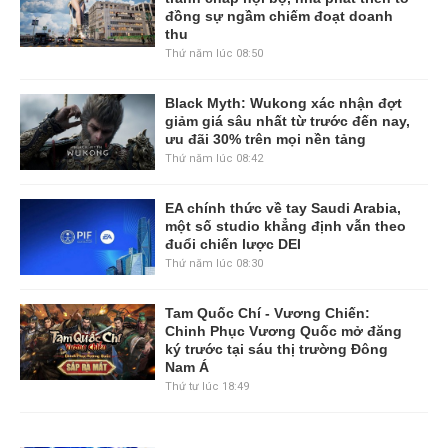
đồng sự ngầm chiếm đoạt doanh
thu
Thứ năm lúc 08:50
Black Myth: Wukong xác nhận đợt
giảm giá sâu nhất từ trước đến nay,
ưu đãi 30% trên mọi nền tảng
Thứ năm lúc 08:42
EA chính thức về tay Saudi Arabia,
một số studio khẳng định vẫn theo
đuổi chiến lược DEI
Thứ năm lúc 08:30
Tam Quốc Chí - Vương Chiến:
Chinh Phục Vương Quốc mở đăng
ký trước tại sáu thị trường Đông
Nam Á
Thứ tư lúc 18:49