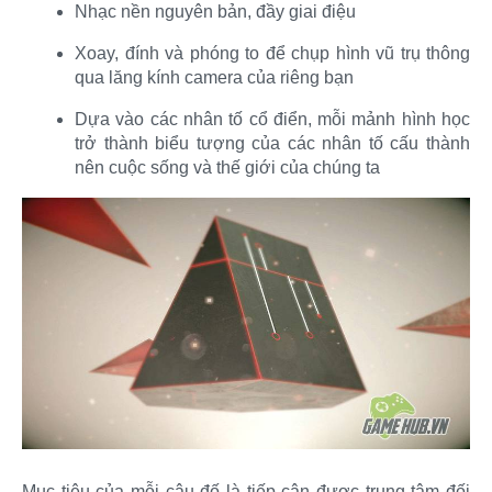
Nhạc nền nguyên bản, đầy giai điệu​
Xoay, đính và phóng to để chụp hình vũ trụ thông
qua lăng kính camera của riêng bạn​
Dựa vào các nhân tố cổ điển, mỗi mảnh hình học
trở thành biểu tượng của các nhân tố cấu thành
nên cuộc sống và thế giới của chúng ta​
Mục tiêu của mỗi câu đố là tiếp cận được trung tâm đối