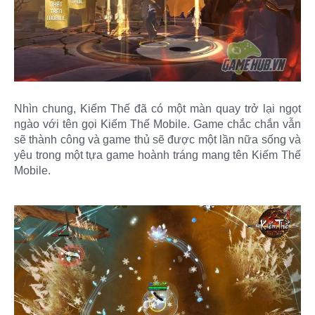
Nhìn chung, Kiếm Thế đã có một màn quay trở lại ngọt
ngào với tên gọi Kiếm Thế Mobile. Game chắc chắn vẫn
sẽ thành công và game thủ sẽ được một lần nữa sống và
yêu trong một tựa game hoành tráng mang tên Kiếm Thế
Mobile.