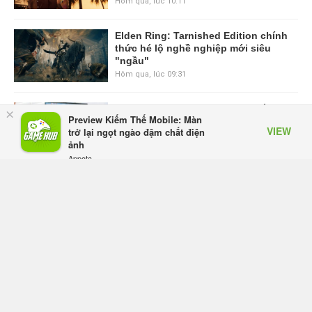
Hôm qua, lúc 10:11
Elden Ring: Tarnished Edition chính
thức hé lộ nghề nghiệp mới siêu
"ngầu"
Hôm qua, lúc 09:31
ASUS Republic of Gamers ra mắt
×
Preview Kiếm Thế Mobile: Màn
ROG Strix SCAR 18 2026 tại Việt
VIEW
trở lại ngọt ngào đậm chất điện
Nam
ảnh
Thứ sáu lúc 10:34
Appota
FREE - In Google Play
Onimusha: Way of the Sword mất
tầm 20 giờ để hoàn thành, hai mức
độ khó dành cho newbie và lão làng
Thứ sáu lúc 10:27
Trailer gameplay mới của GTA 6
đăng độc quyền 6 tiếng trên Netflix,
Rockstar đang quá tham?
Thứ sáu lúc 10:15