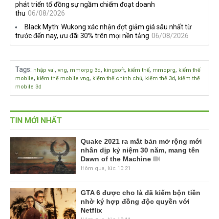
phát triển tố đồng sự ngầm chiếm đoạt doanh
thu
06/08/2026
Black Myth: Wukong xác nhận đợt giảm giá sâu nhất từ
trước đến nay, ưu đãi 30% trên mọi nền tảng
06/08/2026
Tags
:
,
,
,
,
,
,
nhập vai
vng
mmorpg 3d
kingsoft
kiếm thế
mmoprg
kiếm thế
,
,
,
,
mobile
kiếm thế mobile vng
kiếm thế chính chủ
kiếm thế 3d
kiếm thế
mobile 3d
TIN MỚI NHẤT
Quake 2021 ra mắt bản mở rộng mới
nhân dịp kỷ niệm 30 năm, mang tên
Dawn of the Machine
Hôm qua, lúc 10:21
GTA 6 được cho là đã kiếm bộn tiền
nhờ ký hợp đồng độc quyền với
Netflix