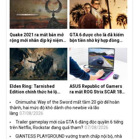
Quake 2021 ra mắt bản mở
GTA 6 được cho là đã kiếm
rộng mới nhân dịp kỷ niệm
bộn tiền nhờ ký hợp đồng
30 năm, mang tên Dawn of
độc quyền với Netflix
the Machine
Elden Ring: Tarnished
ASUS Republic of Gamers
Edition chính thức hé lộ
ra mắt ROG Strix SCAR 18
nghề nghiệp mới siêu "ngầu"
2026 tại Việt Nam
Onimusha: Way of the Sword mất tầm 20 giờ để hoàn
thành, hai mức độ khó dành cho newbie và lão
làng
07/08/2026
Trailer gameplay mới của GTA 6 đăng độc quyền 6 tiếng
trên Netflix, Rockstar đang quá tham?
07/08/2026
GIANTESS PLAYGROUND vướng tranh chấp nội bộ, nhà