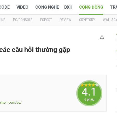
 CODE
VIDEO
CÔNG NGHỆ
BXH
CỘNG ĐỒNG
TR
INE
PC/CONSOLE
ESPORT
REVIEW
CRYPTORY
WALLAC
các câu hỏi thường gặp
4.1666
6 phiếu
kemon.com/us/