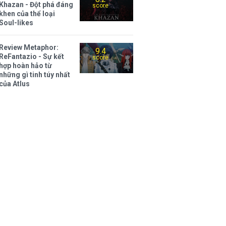
Khazan - Đột phá đáng
score
khen của thể loại
Soul-likes
Review Metaphor:
9.4
ReFantazio - Sự kết
score
hợp hoàn hảo từ
những gì tinh túy nhất
của Atlus