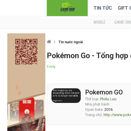
TIN TỨC
GIFT
MOBILE
GAME ONL
Tin nước ngoài
Pokémon Go - Tổng hợp 
Emily
Pokemon GO
Thể loại:
Phiêu Lưu
Nhà phát hành:
Open beta:
2016
Trang chủ:
http://www.po