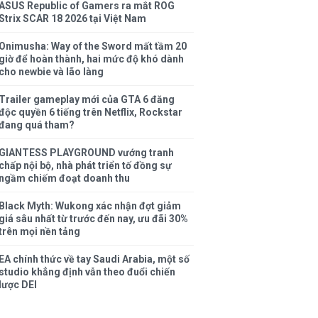
ASUS Republic of Gamers ra mắt ROG
Strix SCAR 18 2026 tại Việt Nam
Onimusha: Way of the Sword mất tầm 20
giờ để hoàn thành, hai mức độ khó dành
cho newbie và lão làng
Trailer gameplay mới của GTA 6 đăng
độc quyền 6 tiếng trên Netflix, Rockstar
đang quá tham?
GIANTESS PLAYGROUND vướng tranh
chấp nội bộ, nhà phát triển tố đồng sự
ngầm chiếm đoạt doanh thu
Black Myth: Wukong xác nhận đợt giảm
giá sâu nhất từ trước đến nay, ưu đãi 30%
trên mọi nền tảng
EA chính thức về tay Saudi Arabia, một số
studio khẳng định vẫn theo đuổi chiến
lược DEI