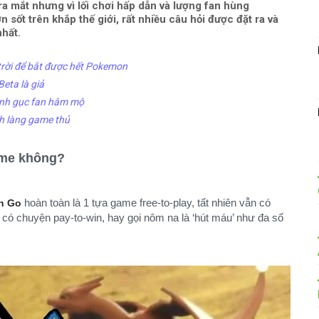
a mắt nhưng vì lối chơi hấp dẫn và lượng fan hùng
sốt trên khắp thế giới, rất nhiều câu hỏi được đặt ra và
nhất.
trời để bắt được hết Pokemon
eta là giả
ánh gục fan hâm mộ
h làng game thủ
game không?
hoàn toàn là 1 tựa game free-to-play, tất nhiên vẫn có
n Go
có chuyện pay-to-win, hay gọi nôm na là ‘hút máu’ như đa số