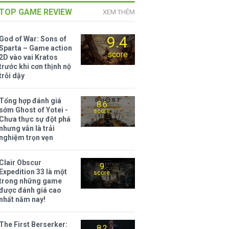
TOP GAME REVIEW
XEM THÊM
9.4
God of War: Sons of
Sparta – Game action
score
2D vào vai Kratos
trước khi cơn thịnh nộ
trỗi dậy
Tổng hợp đánh giá
8.6
sớm Ghost of Yotei -
score
Chưa thực sự đột phá
nhưng vẫn là trải
nghiệm trọn vẹn
Clair Obscur
9
Expedition 33 là một
score
trong những game
được đánh giá cao
nhất năm nay!
The First Berserker:
8.2