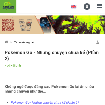
Tin nước ngoài
Pokemon Go - Những chuyện chưa kể (Phần
2)
Ngô Hải Linh
Không ngờ được đằng sau Pokemon Go lại ẩn chứa
những chuyện như thế…
Pokemon Go - Những chuyện chưa kể (Phần 1)