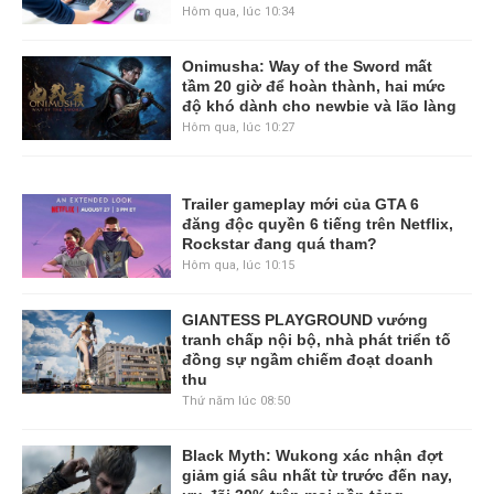
Hôm qua, lúc 10:34
Onimusha: Way of the Sword mất
tầm 20 giờ để hoàn thành, hai mức
độ khó dành cho newbie và lão làng
Hôm qua, lúc 10:27
Trailer gameplay mới của GTA 6
đăng độc quyền 6 tiếng trên Netflix,
Rockstar đang quá tham?
Hôm qua, lúc 10:15
GIANTESS PLAYGROUND vướng
tranh chấp nội bộ, nhà phát triển tố
đồng sự ngầm chiếm đoạt doanh
thu
Thứ năm lúc 08:50
Black Myth: Wukong xác nhận đợt
giảm giá sâu nhất từ trước đến nay,