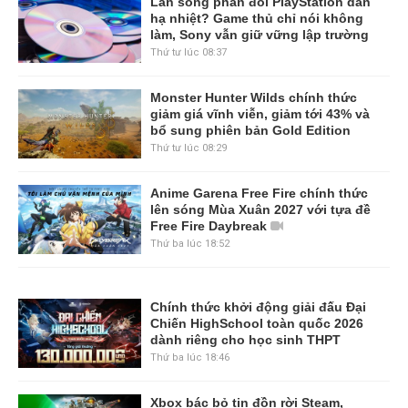
Làn sóng phản đối PlayStation dần
hạ nhiệt? Game thủ chỉ nói không
làm, Sony vẫn giữ vững lập trường
Thứ tư lúc 08:37
Monster Hunter Wilds chính thức
giảm giá vĩnh viễn, giảm tới 43% và
bổ sung phiên bản Gold Edition
Thứ tư lúc 08:29
Anime Garena Free Fire chính thức
lên sóng Mùa Xuân 2027 với tựa đề
Free Fire Daybreak
Thứ ba lúc 18:52
Chính thức khởi động giải đấu Đại
Chiến HighSchool toàn quốc 2026
dành riêng cho học sinh THPT
Thứ ba lúc 18:46
Xbox bác bỏ tin đồn rời Steam,