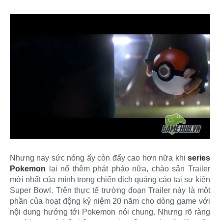
Nhưng nay sức nóng ấy còn đẩy cao hơn nữa khi
series
Pokemon
lại nổ thêm phát pháo nữa, chào sân Trailer
mới nhất của mình trong chiến dịch quảng cáo tại sự kiện
Super Bowl. Trên thực tế trường đoạn Trailer này là một
phần của hoạt động kỷ niệm 20 năm cho dòng game với
nội dung hướng tới Pokemon nói chung. Nhưng rõ ràng