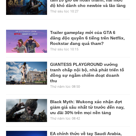
độ khó dành cho newbie và lão làng
Thứ sáu lúc 10:27
Trailer gameplay mới của GTA 6
đăng độc quyền 6 tiếng trên Netflix,
Rockstar đang quá tham?
Thứ sáu lúc 10:15
GIANTESS PLAYGROUND vướng
tranh chấp nội bộ, nhà phát triển tố
đồng sự ngầm chiếm đoạt doanh
thu
Thứ năm lúc 08:50
Black Myth: Wukong xác nhận đợt
giảm giá sâu nhất từ trước đến nay,
ưu đãi 30% trên mọi nền tảng
Thứ năm lúc 08:42
EA chính thức về tay Saudi Arabia,