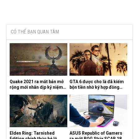
CÓ THỂ BẠN QUAN TÂM
Quake 2021 ra mắt bản mở
GTA 6 được cho là đã kiếm
rộng mới nhân dịp kỷ niệm
bộn tiền nhờ ký hợp đồng
30 năm, mang tên Dawn of
độc quyền với Netflix
the Machine
Elden Ring: Tarnished
ASUS Republic of Gamers
Edition chính thức hé lộ
ra mắt ROG Strix SCAR 18