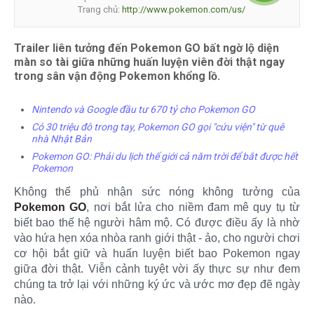
Trang chủ:
http://www.pokemon.com/us/
Trailer liên tưởng đến Pokemon GO bất ngờ lộ diện
màn so tài giữa những huấn luyện viên đời thật ngay
trong sân vận động Pokemon khổng lồ.
Nintendo và Google đầu tư 670 tỷ cho Pokemon GO
Có 30 triệu đô trong tay, Pokemon GO gọi "cứu viện" từ quê
nhà Nhật Bản
Pokemon GO: Phải du lịch thế giới cả năm trời để bắt được hết
Pokemon
Không thể phủ nhận sức nóng không tưởng của
Pokemon GO
, nơi bắt lửa cho niềm đam mê quy tụ từ
biết bao thế hệ người hâm mộ. Có được điều ấy là nhờ
vào hứa hẹn xóa nhòa ranh giới thật - ảo, cho người chơi
cơ hội bắt giữ và huấn luyện biết bao Pokemon ngay
giữa đời thật. Viễn cảnh tuyệt vời ấy thực sự như đem
chúng ta trở lại với những ký ức và ước mơ đẹp đẽ ngày
nào.