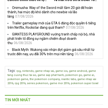
nghề nghiệp mới siêu "ngầu"
2026 tại Việt Nam
Onimusha: Way of the Sword mất tầm 20 giờ để hoàn
thành, hai mức độ khó dành cho newbie và lão
làng
07/08/2026
Trailer gameplay mới của GTA 6 đăng độc quyền 6 tiếng
trên Netflix, Rockstar đang quá tham?
07/08/2026
GIANTESS PLAYGROUND vướng tranh chấp nội bộ, nhà
phát triển tố đồng sự ngầm chiếm đoạt doanh
thu
06/08/2026
Black Myth: Wukong xác nhận đợt giảm giá sâu nhất từ
trước đến nay, ưu đãi 30% trên mọi nền tảng
06/08/2026
Tags
:
,
,
,
,
,
rpg
nintendo
game nhap vai
game ios
game android
game
,
,
,
,
tang cuong thuc tai ao
game sap phat hanh
pokemon go
game ar
,
,
,
pokemon game
the pokemon company
niantic labs
game nhap vai
,
,
,
,
2016
rpg 2016
series pokemon
game moi 2016
pokemon super bowl
TIN MỚI NHẤT