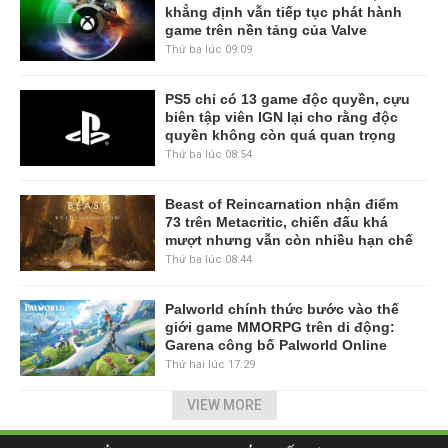
khẳng định vẫn tiếp tục phát hành
game trên nền tảng của Valve
Thứ ba lúc 09:09
PS5 chỉ có 13 game độc quyền, cựu
biên tập viên IGN lại cho rằng độc
quyền không còn quá quan trọng
Thứ ba lúc 08:54
Beast of Reincarnation nhận điểm
73 trên Metacritic, chiến đấu khá
mượt nhưng vẫn còn nhiều hạn chế
Thứ ba lúc 08:44
Palworld chính thức bước vào thế
giới game MMORPG trên di động:
Garena công bố Palworld Online
Thứ hai lúc 17:29
VIEW MORE