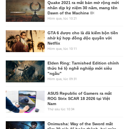
Quake 2021 ra mắt bản mở rộng mới
nhân dịp kỷ niệm 30 năm, mang tên
Dawn of the Machine
Hôm qua, lúc 10:21
GTA 6 được cho là đã kiếm bộn tiền
nhờ ký hợp đồng độc quyền với
Netflix
Hôm qua, lúc 10:11
Elden Ring: Tarnished Edition chính
thức hé lộ nghề nghiệp mới siêu
"ngầu"
Hôm qua, lúc 09:31
ASUS Republic of Gamers ra mắt
ROG Strix SCAR 18 2026 tại Việt
Nam
Thứ sáu lúc 10:34
Onimusha: Way of the Sword mất
tầm 20 giờ để hoàn thành, hai mức