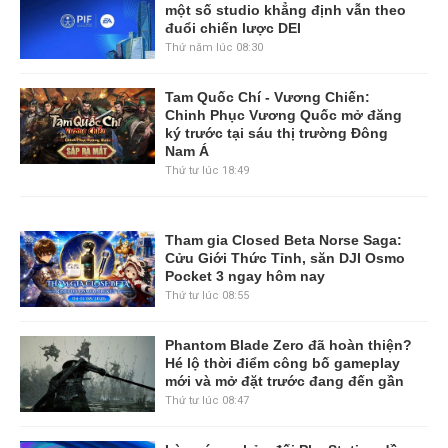
một số studio khẳng định vẫn theo
đuổi chiến lược DEI
Thứ năm lúc 08:30
Tam Quốc Chí - Vương Chiến:
Chinh Phục Vương Quốc mở đăng
ký trước tại sáu thị trường Đông
Nam Á
Thứ tư lúc 18:49
Tham gia Closed Beta Norse Saga:
Cửu Giới Thức Tỉnh, săn DJI Osmo
Pocket 3 ngay hôm nay
Thứ tư lúc 08:55
Phantom Blade Zero đã hoàn thiện?
Hé lộ thời điểm công bố gameplay
mới và mở đặt trước đang đến gần
Thứ tư lúc 08:47