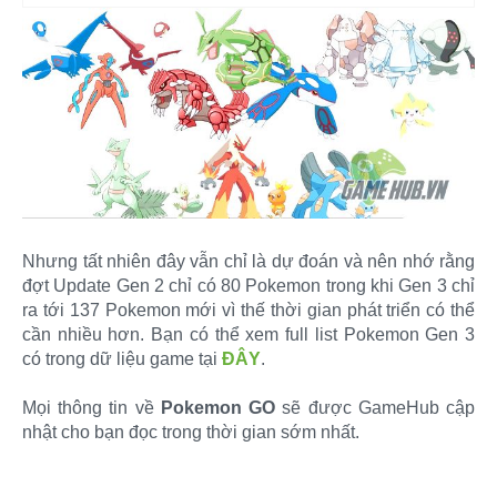
Nhưng tất nhiên đây vẫn chỉ là dự đoán và nên nhớ rằng
đợt Update Gen 2 chỉ có 80 Pokemon trong khi Gen 3 chỉ
ra tới 137 Pokemon mới vì thế thời gian phát triển có thể
cần nhiều hơn. Bạn có thể xem full list Pokemon Gen 3
có trong dữ liệu game tại
ĐÂY
.
Mọi thông tin về
Pokemon GO
sẽ được GameHub cập
nhật cho bạn đọc trong thời gian sớm nhất.​