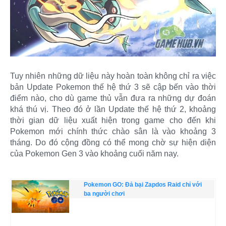
Tuy nhiên những dữ liệu này hoàn toàn không chỉ ra việc
bản Update Pokemon thế hệ thứ 3 sẽ cập bến vào thời
điểm nào, cho dù game thủ vẫn đưa ra những dự đoán
khá thú vị. Theo đó ở lần Update thế hệ thứ 2, khoảng
thời gian dữ liệu xuất hiện trong game cho đến khi
Pokemon mới chính thức chào sân là vào khoảng 3
tháng. Do đó cộng đồng có thể mong chờ sự hiện diện
của Pokemon Gen 3 vào khoảng cuối năm nay.
Pokemon GO: Đả bại Zapdos Raid chỉ với
ba người chơi