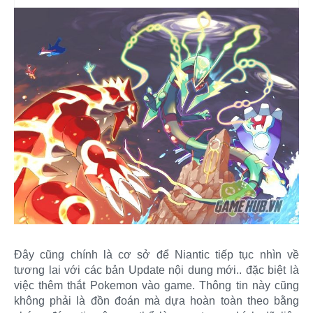
Đây cũng chính là cơ sở để Niantic tiếp tục nhìn về
tương lai với các bản Update nội dung mới.. đặc biệt là
việc thêm thắt Pokemon vào game. Thông tin này cũng
không phải là đồn đoán mà dựa hoàn toàn theo bằng