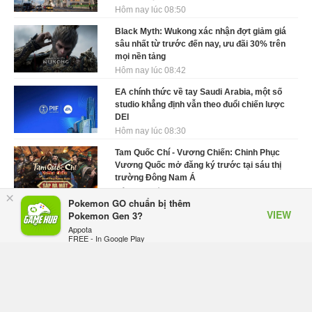
Hôm nay lúc 08:50
Black Myth: Wukong xác nhận đợt giảm giá
sâu nhất từ trước đến nay, ưu đãi 30% trên
mọi nền tảng
Hôm nay lúc 08:42
EA chính thức về tay Saudi Arabia, một số
studio khẳng định vẫn theo đuổi chiến lược
DEI
Hôm nay lúc 08:30
Tam Quốc Chí - Vương Chiến: Chinh Phục
Vương Quốc mở đăng ký trước tại sáu thị
trường Đông Nam Á
Hôm qua, lúc 18:49
×
Pokemon GO chuẩn bị thêm
VIEW
Tham gia Closed Beta Norse Saga: Cửu
Pokemon Gen 3?
Giới Thức Tỉnh, săn DJI Osmo Pocket 3
Appota
FREE - In Google Play
ngay hôm nay
Hôm qua, lúc 08:55
Phantom Blade Zero đã hoàn thiện? Hé lộ
thời điểm công bố gameplay mới và mở đặt