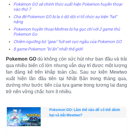
Pokémon GO sẽ chính thức xuất hiện Pokemon huyền thoại
vào thứ 7
Cha đẻ Pokemon GO bị la ó dữ dội vì tổ chức sự kiện "fail"
nặng
Pokemon huyền thoại Moltres bị hạ gục chỉ với 2 game thủ
Pokemon Go
Chiêm ngưỡng bộ "gear" full set cực ngầu của Pokemon GO
8 game Pokemon “bí ẩn” nhất thế giới!
Pokemon GO
dù không còn sức hút như ban đầu và trải
qua nhiều biến cố lớn nhưng vẫn duy trì được một lượng
fan đáng kể trên khắp toàn cầu. Sau sự kiện Mewtwo
xuất hiện lần đầu tiên tại Nhật Bản trong tháng qua,
dường như bước tiến của tựa game trong tương lai đang
trở nên vững chắc hơn ít nhiều.
Pokemon GO: Làm thế nào để có thể đánh
bại và bắt Mewtwo?