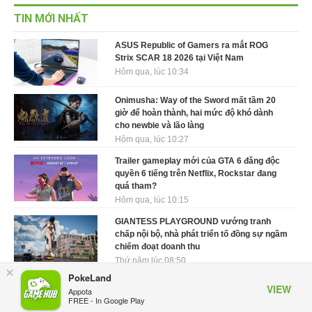
TIN MỚI NHẤT
ASUS Republic of Gamers ra mắt ROG
Strix SCAR 18 2026 tại Việt Nam
Hôm qua, lúc 10:34
Onimusha: Way of the Sword mất tầm 20
giờ để hoàn thành, hai mức độ khó dành
cho newbie và lão làng
Hôm qua, lúc 10:27
Trailer gameplay mới của GTA 6 đăng độc
quyền 6 tiếng trên Netflix, Rockstar đang
quá tham?
Hôm qua, lúc 10:15
GIANTESS PLAYGROUND vướng tranh
chấp nội bộ, nhà phát triển tố đồng sự ngầm
chiếm đoạt doanh thu
Thứ năm lúc 08:50
×
PokeLand
Black Myth: Wukong xác nhận đợt giảm giá
VIEW
Appota
sâu nhất từ trước đến nay, ưu đãi 30% trên
FREE - In Google Play
mọi nền tảng