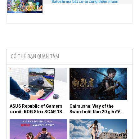
Satoshi mà bất cứ ai cũng thèm muốn
CÓ THỂ BẠN QUAN TÂM
ASUS Republic of Gamers
Onimusha: Way of the
ra mắt ROG Strix SCAR 18
Sword mất tầm 20 giờ để
2026 tại Việt Nam
hoàn thành, hai mức độ khó
dành cho newbie và lão làng