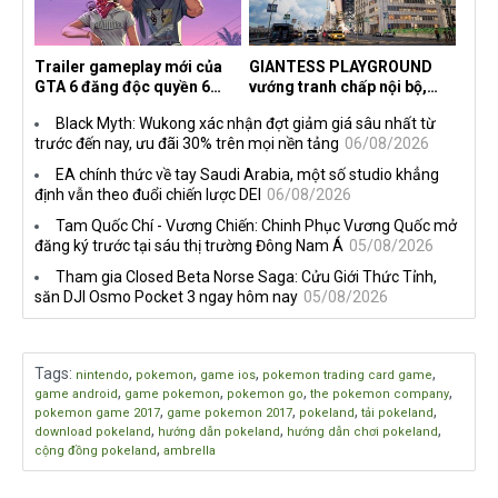
Trailer gameplay mới của
GIANTESS PLAYGROUND
GTA 6 đăng độc quyền 6
vướng tranh chấp nội bộ,
tiếng trên Netflix, Rockstar
nhà phát triển tố đồng sự
Black Myth: Wukong xác nhận đợt giảm giá sâu nhất từ
đang quá tham?
ngầm chiếm đoạt doanh thu
trước đến nay, ưu đãi 30% trên mọi nền tảng
06/08/2026
EA chính thức về tay Saudi Arabia, một số studio khẳng
định vẫn theo đuổi chiến lược DEI
06/08/2026
Tam Quốc Chí - Vương Chiến: Chinh Phục Vương Quốc mở
đăng ký trước tại sáu thị trường Đông Nam Á
05/08/2026
Tham gia Closed Beta Norse Saga: Cửu Giới Thức Tỉnh,
săn DJI Osmo Pocket 3 ngay hôm nay
05/08/2026
Tags
:
,
,
,
,
nintendo
pokemon
game ios
pokemon trading card game
,
,
,
,
game android
game pokemon
pokemon go
the pokemon company
,
,
,
,
pokemon game 2017
game pokemon 2017
pokeland
tải pokeland
,
,
,
download pokeland
hướng dẫn pokeland
hướng dẫn chơi pokeland
,
cộng đồng pokeland
ambrella