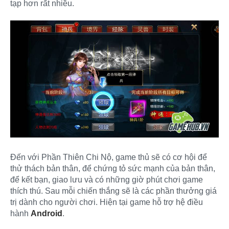
tạp hơn rất nhiều.
Đến với Phần Thiên Chi Nộ, game thủ sẽ có cơ hội để
thử thách bản thân, để chứng tỏ sức mạnh của bản thân,
để kết bạn, giao lưu và có những giờ phút chơi game
thích thú. Sau mỗi chiến thắng sẽ là các phần thưởng giá
trị dành cho người chơi. Hiện tại game hỗ trợ hệ điều
hành
Android
.