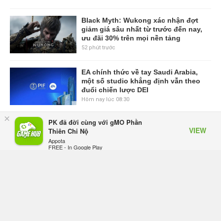
Black Myth: Wukong xác nhận đợt
giảm giá sâu nhất từ trước đến nay,
ưu đãi 30% trên mọi nền tảng
52 phút trước
EA chính thức về tay Saudi Arabia,
một số studio khẳng định vẫn theo
đuổi chiến lược DEI
Hôm nay lúc 08:30
×
PK đã đời cùng với gMO Phần
Tam Quốc Chí - Vương Chiến:
VIEW
Thiên Chi Nộ
Chinh Phục Vương Quốc mở đăng
Appota
ký trước tại sáu thị trường Đông
FREE - In Google Play
Nam Á
Hôm qua, lúc 18:49
Tham gia Closed Beta Norse Saga:
Cửu Giới Thức Tỉnh, săn DJI Osmo
Pocket 3 ngay hôm nay
Hôm qua, lúc 08:55