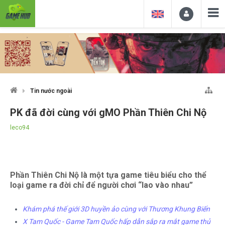
Tin nước ngoài
PK đã đời cùng với gMO Phần Thiên Chi Nộ
leco94
Phần Thiên Chi Nộ là một tựa game tiêu biểu cho thể
loại game ra đời chỉ để người chơi “lao vào nhau”
Khám phá thế giới 3D huyền ảo cùng với Thương Khung Biến
X Tam Quốc - Game Tam Quốc hấp dẫn sắp ra mắt game thủ