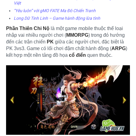
Việt
“Yêu luôn” với gMO FATE Ma Đô Chiến Tranh
Long Dữ Tinh Linh – Game hành động lừa tình
Phần Thiên Chi Nộ
là một game mobile thuộc thể loại
nhập vai nhiều người chơi (
MMORPG
) trong đó hướng
đến các trận chiến
PK
giữa các người chơi, đặc biệt là
PK 3vs3. Game có lối chơi đậm chất hành động (
ARPG
)
kết hợp một nền tảng đồ họa
cổ điển
quen thuộc.