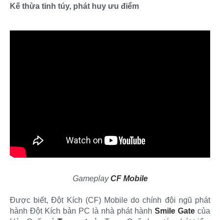
Kế thừa tinh túy, phát huy ưu điểm
Gameplay
CF Mobile
Được biết, Đột Kích (CF) Mobile do chính đội ngũ phát
hành Đột Kích bản PC là nhà phát hành
Smile Gate
của