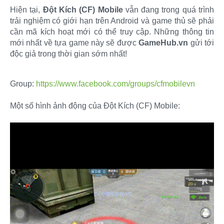
Hiện tại,
Đột Kích (CF) Mobile
vẫn đang trong quá trình
trải nghiệm có giới hạn trên Android và game thủ sẽ phải
cần mã kích hoạt mới có thể truy cập. Những thông tin
mới nhất về tựa game này sẽ được
GameHub.vn
gửi tới
độc giả trong thời gian sớm nhất!​
Group:
https://www.facebook.com/groups/cfmobilevn
Một số hình ảnh động của Đột Kích (CF) Mobile: