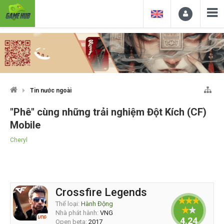
Tin nước ngoài
"Phê" cùng những trải nghiệm Đột Kích (CF)
Mobile
Cheryl
Crossfire Legends
Thể loại:
Hành Động
Nhà phát hành:
VNG
4.24
Open beta:
2017