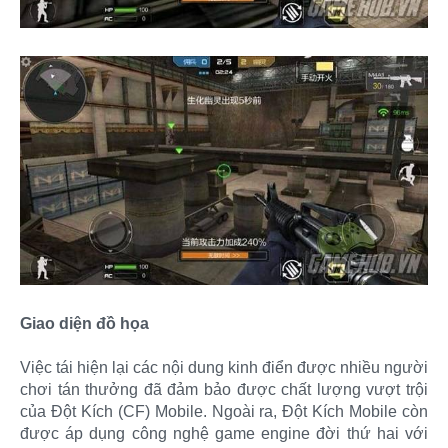
Giao diện đồ họa
Việc tái hiện lại các nội dung kinh điển được nhiều người
chơi tán thưởng đã đảm bảo được chất lượng vượt trội
của Đột Kích (CF) Mobile. Ngoài ra, Đột Kích Mobile còn
được áp dụng công nghệ game engine đời thứ hai với