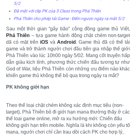
5/2
Đã mắt với clip PK của 3 Class trong Phá Thiên
Phá Thiên cho phép tải Game - Đếm ngược ngày ra mắt 5/2
Sau một thời gian “gây bão” cộng đồng game thủ Việt,
Phá Thiên
– tựa game hành động chặt chém non-target
dã có mặt trên
iOS
và
Android
. Game thủ đã có thể tải
game và trở thành người chơi đầu tiên gia nhập thế giới
Phá Thiên vào lúc 10h00 ngày 5/02. Mang cốt truyện hấp
dẫn giàu kịch tính, phương thức chiến đấu tương tự như
God of War, liệu Phá Thiên còn những ưu điểm nào khác
khiến game thủ không thể bỏ qua trong ngày ra mắt?
PK không giới hạn
Theo thể loại chặt chém không xác định mục tiêu (non-
target), Phá Thiên bỏ đi giới hạn mana thường thấy ở các
thể loại game online, mở ra xu hướng mới: Chiến đấu
không giới hạn trên mobile. Nghĩa là khi không còn yếu tố
mana, người chơi chỉ cần trau dồi cách PK cho hợp lý,