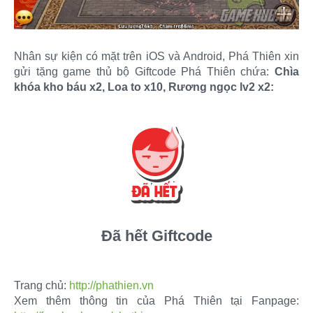
Nhân sự kiện có mặt trên iOS và Android, Phá Thiên xin
gửi tặng game thủ bộ Giftcode Phá Thiên chứa:
Chìa
khóa kho báu x2, Loa to x10, Rương ngọc lv2 x2:
Đã hết Giftcode
Trang chủ:
http://phathien.vn
Xem thêm thông tin của Phá Thiên tại Fanpage: