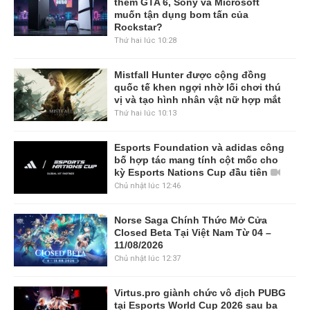
thềm GTA 6, Sony và Microsoft
muốn tận dụng bom tấn của
Rockstar?
Thứ hai lúc 10:28
Mistfall Hunter được cộng đồng
quốc tế khen ngợi nhờ lối chơi thú
vị và tạo hình nhân vật nữ hợp mắt
Thứ hai lúc 10:13
Esports Foundation và adidas công
bố hợp tác mang tính cột mốc cho
kỳ Esports Nations Cup đầu tiên
Chủ nhật lúc 12:46
Norse Saga Chính Thức Mở Cửa
Closed Beta Tại Việt Nam Từ 04 –
11/08/2026
Chủ nhật lúc 12:37
Virtus.pro giành chức vô địch PUBG
tại Esports World Cup 2026 sau ba