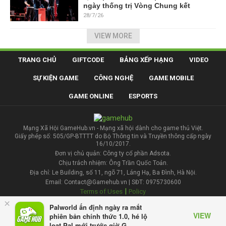
ngày thống trị Vòng Chung kết
28/7/26
VIEW MORE
TRANG CHỦ
GIFTCODE
BẢNG XẾP HẠNG
VIDEO
SỰ KIỆN GAME
CÔNG NGHỆ
GAME MOBILE
GAME ONLINE
ESPORTS
Mạng Xã Hội GameHub.vn - Mạng xã hội dành cho game thủ Việt.
Giấy phép số: 505/GP-BTTTT do Bộ Thông tin và Truyền thông cấp ngày
16/10/2017.
Đơn vị chủ quản: Công ty cổ phần Adsota.
Chịu trách nhiệm: Ông Trần Quốc Toản.
Địa chỉ: Le Building, số 11, ngõ 71, Láng Hạ, Ba Đình, Hà Nội.
Email: Contact@Gamehub.vn | SĐT: 0975730600
|
Terms of Uses
Policy
×
Palworld ấn định ngày ra mắt
Liên hệ đăng bài
VIEW
phiên bản chính thức 1.0, hé lộ
loạt Pal mới trước giờ G