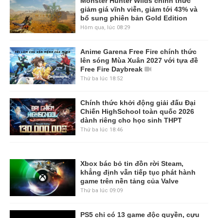
Monster Hunter Wilds chính thức
giảm giá vĩnh viễn, giảm tới 43% và
bổ sung phiên bản Gold Edition
Hôm qua, lúc 08:29
Anime Garena Free Fire chính thức
lên sóng Mùa Xuân 2027 với tựa đề
Free Fire Daybreak
Thứ ba lúc 18:52
Chính thức khởi động giải đấu Đại
Chiến HighSchool toàn quốc 2026
dành riêng cho học sinh THPT
Thứ ba lúc 18:46
Xbox bác bỏ tin đồn rời Steam,
khẳng định vẫn tiếp tục phát hành
game trên nền tảng của Valve
Thứ ba lúc 09:09
PS5 chỉ có 13 game độc quyền, cựu