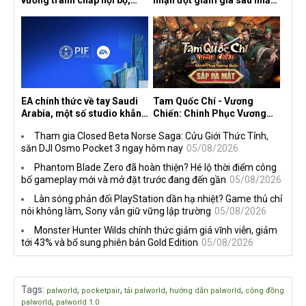
vướng tranh chấp nội bộ,
nhận đợt giảm giá sâu nhất
nhà phát triển tố đồng sự
từ trước đến nay, ưu đãi 30%
ngầm chiếm đoạt doanh thu
trên mọi nền tảng
EA chính thức về tay Saudi
Tam Quốc Chí - Vương
Arabia, một số studio khẳng
Chiến: Chinh Phục Vương
định vẫn theo đuổi chiến
Quốc mở đăng ký trước tại
Tham gia Closed Beta Norse Saga: Cửu Giới Thức Tỉnh,
lược DEI
sáu thị trường Đông Nam Á
săn DJI Osmo Pocket 3 ngay hôm nay
05/08/2026
Phantom Blade Zero đã hoàn thiện? Hé lộ thời điểm công
bố gameplay mới và mở đặt trước đang đến gần
05/08/2026
Làn sóng phản đối PlayStation dần hạ nhiệt? Game thủ chỉ
nói không làm, Sony vẫn giữ vững lập trường
05/08/2026
Monster Hunter Wilds chính thức giảm giá vĩnh viễn, giảm
tới 43% và bổ sung phiên bản Gold Edition
05/08/2026
Tags
:
,
,
,
,
palworld
pocketpair
tải palworld
hướng dẫn palworld
cộng đồng
,
palworld
palworld 1.0