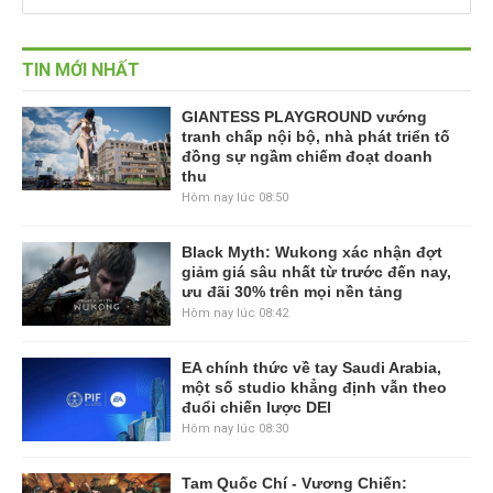
TIN MỚI NHẤT
GIANTESS PLAYGROUND vướng
tranh chấp nội bộ, nhà phát triển tố
đồng sự ngầm chiếm đoạt doanh
thu
Hôm nay lúc 08:50
Black Myth: Wukong xác nhận đợt
giảm giá sâu nhất từ trước đến nay,
ưu đãi 30% trên mọi nền tảng
Hôm nay lúc 08:42
EA chính thức về tay Saudi Arabia,
một số studio khẳng định vẫn theo
đuổi chiến lược DEI
Hôm nay lúc 08:30
Tam Quốc Chí - Vương Chiến: