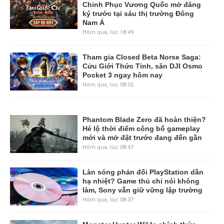
Chinh Phục Vương Quốc mở đăng
ký trước tại sáu thị trường Đông
Nam Á
Hôm qua, lúc 18:49
Tham gia Closed Beta Norse Saga:
Cửu Giới Thức Tỉnh, săn DJI Osmo
Pocket 3 ngay hôm nay
Hôm qua, lúc 08:55
Phantom Blade Zero đã hoàn thiện?
Hé lộ thời điểm công bố gameplay
mới và mở đặt trước đang đến gần
Hôm qua, lúc 08:47
Làn sóng phản đối PlayStation dần
hạ nhiệt? Game thủ chỉ nói không
làm, Sony vẫn giữ vững lập trường
Hôm qua, lúc 08:37