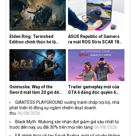
Elden Ring: Tarnished
ASUS Republic of Gamers
Edition chính thức hé lộ
ra mắt ROG Strix SCAR 18
nghề nghiệp mới siêu "ngầu"
2026 tại Việt Nam
Onimusha: Way of the
Trailer gameplay mới của
Sword mất tầm 20 giờ để
GTA 6 đăng độc quyền 6
hoàn thành, hai mức độ khó
tiếng trên Netflix, Rockstar
GIANTESS PLAYGROUND vướng tranh chấp nội bộ, nhà
dành cho newbie và lão làng
đang quá tham?
phát triển tố đồng sự ngầm chiếm đoạt doanh
thu
06/08/2026
Black Myth: Wukong xác nhận đợt giảm giá sâu nhất từ
trước đến nay, ưu đãi 30% trên mọi nền tảng
06/08/2026
EA chính thức về tay Saudi Arabia, một số studio khẳng