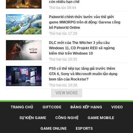
còn nhiều hạn chế
Thứ ba lúc 08:44
Palworld chính thức bước vào thế giới
game MMORPG trên di động: Garena công
bố Palworld Online
Thứ hai lúc 17:29
DLC mới của The Witcher 3 yêu cầu
Windows 11, CD Projekt RED sẽ ngừng
kiểm thử trên Windows 10
Thứ hai lúc 10:35
PS5 có thể tiếp tục tăng giá trước thềm
GTA 6, Sony và Microsoft muốn tận dụng
bom tấn của Rockstar?
Thứ hai lúc 10:28
VIEW MORE
TRANG CHỦ
GIFTCODE
BẢNG XẾP HẠNG
VIDEO
SỰ KIỆN GAME
CÔNG NGHỆ
GAME MOBILE
GAME ONLINE
ESPORTS