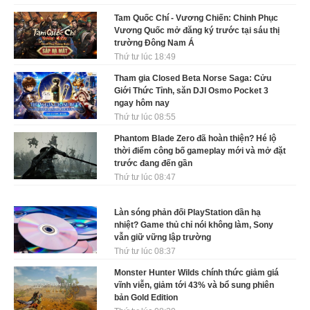
Tam Quốc Chí - Vương Chiến: Chinh Phục
Vương Quốc mở đăng ký trước tại sáu thị
trường Đông Nam Á
Thứ tư lúc 18:49
Tham gia Closed Beta Norse Saga: Cửu
Giới Thức Tỉnh, săn DJI Osmo Pocket 3
ngay hôm nay
Thứ tư lúc 08:55
Phantom Blade Zero đã hoàn thiện? Hé lộ
thời điểm công bố gameplay mới và mở đặt
trước đang đến gần
Thứ tư lúc 08:47
Làn sóng phản đối PlayStation dần hạ
nhiệt? Game thủ chỉ nói không làm, Sony
vẫn giữ vững lập trường
Thứ tư lúc 08:37
Monster Hunter Wilds chính thức giảm giá
vĩnh viễn, giảm tới 43% và bổ sung phiên
bản Gold Edition