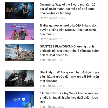
Onimusha: Way of the Sword mất tầm 20
giờ để hoàn thành, hai mức độ khó dành
cho newbie và lão làng
Hôm qua, lúc 10:27
Trailer gameplay mới của GTA 6 đăng độc
quyền 6 tiếng trên Netflix, Rockstar đang
quá tham?
Hôm qua, lúc 10:15
GIANTESS PLAYGROUND vướng tranh
chấp nội bộ, nhà phát triển tố đồng sự ngầm
chiếm đoạt doanh thu
Thứ năm lúc 08:50
Black Myth: Wukong xác nhận đợt giảm giá
sâu nhất từ trước đến nay, ưu đãi 30% trên
mọi nền tảng
Thứ năm lúc 08:42
EA chính thức về tay Saudi Arabia, một số
studio khẳng định vẫn theo đuổi chiến lược
DEI
Thứ năm lúc 08:30