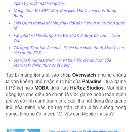
ngàn tỷ, vượt mặt Vainglory?
Nóng: Cha đẻ LMHT đâm đơn kiện Mobile Legends: Bang
Bang
Liên Quân Mobile đổi tên, thay đổi dàn Hero ở thị trường quốc
tế
Fan phát rồ khi chứng kiến WarCraft 3 được độ vào... Total
War
Tải ngay Titanfall: Assault - Phiên bản chiến thuật Mobile của
siêu phẩm FPS
StarCraft Remastered - Phiên bản "lột xác đồ họa" của
StarCraft chính thức phát hành
Tuy bị mang tiếng là sao chép
Overwatch
nhưng chúng
ta vẫn không phủ nhận sức hút của
Paladins
- tựa game
FPS kết hợp
MOBA
dưới tay
Hi-Rez Studios
. Một phần
động lực cho điều đó chính là việc game hoàn toàn miễn
phí và có tính cạnh tranh cực cao, thu hút đông đảo game
thủ hòa mình vào những trận chiến điên cuồng trong
game. Nhưng đó là với PC, vậy còn Mobile thì sao?
Tựa game Naruto mới sẽ cho phép người