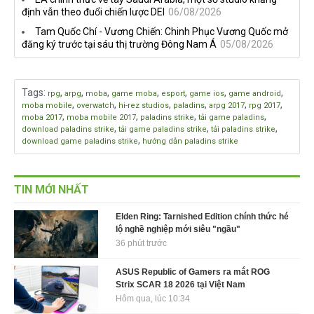
định vẫn theo đuổi chiến lược DEI
06/08/2026
Tam Quốc Chí - Vương Chiến: Chinh Phục Vương Quốc mở
đăng ký trước tại sáu thị trường Đông Nam Á
05/08/2026
Tags
:
,
,
,
,
,
,
,
rpg
arpg
moba
game moba
esport
game ios
game android
,
,
,
,
,
,
moba mobile
overwatch
hi-rez studios
paladins
arpg 2017
rpg 2017
,
,
,
,
moba 2017
moba mobile 2017
paladins strike
tải game paladins
,
,
,
download paladins strike
tải game paladins strike
tải paladins strike
,
download game paladins strike
hướng dẫn paladins strike
TIN MỚI NHẤT
Elden Ring: Tarnished Edition chính thức hé
lộ nghề nghiệp mới siêu "ngầu"
36 phút trước
ASUS Republic of Gamers ra mắt ROG
Strix SCAR 18 2026 tại Việt Nam
Hôm qua, lúc 10:34