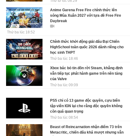
Thứ tư lúc 08:29
Anime Garena Free Fire chính thức lên
sóng Mùa Xuân 2027 với tựa đề Free Fire
Daybreak
Thứ ba lúc 18:52
Chính thức khởi động giải đấu Đại Chiến
HighSchool toàn quốc 2026 dành riêng cho
học sinh THPT
Thứ ba lúc 18:46
Xbox bác bỏ tin đồn rời Steam, khẳng định
vẫn tiếp tục phát hành game trên nền tảng
của Valve
Thứ ba lúc 09:09
PS5 chỉ có 13 game độc quyền, cựu biên
tập viên IGN lại cho rằng độc quyền không
còn quá quan trọng
Thứ ba lúc 08:54
Beast of Reincarnation nhận điểm 73 trên
Metacritic, chiến đấu khá mượt nhưng vẫn