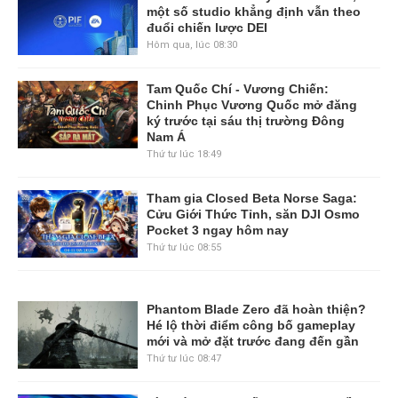
một số studio khẳng định vẫn theo
đuổi chiến lược DEI
Hôm qua, lúc 08:30
Tam Quốc Chí - Vương Chiến:
Chinh Phục Vương Quốc mở đăng
ký trước tại sáu thị trường Đông
Nam Á
Thứ tư lúc 18:49
Tham gia Closed Beta Norse Saga:
Cửu Giới Thức Tỉnh, săn DJI Osmo
Pocket 3 ngay hôm nay
Thứ tư lúc 08:55
Phantom Blade Zero đã hoàn thiện?
Hé lộ thời điểm công bố gameplay
mới và mở đặt trước đang đến gần
Thứ tư lúc 08:47