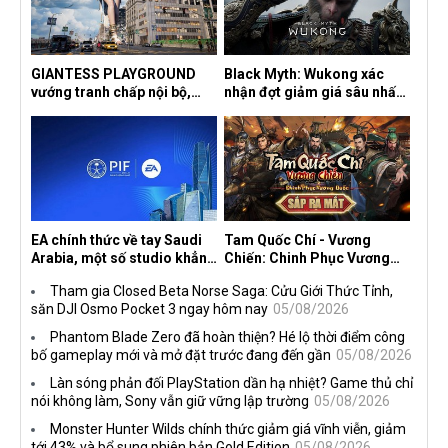
GIANTESS PLAYGROUND
Black Myth: Wukong xác
vướng tranh chấp nội bộ,
nhận đợt giảm giá sâu nhất
nhà phát triển tố đồng sự
từ trước đến nay, ưu đãi 30%
ngầm chiếm đoạt doanh thu
trên mọi nền tảng
EA chính thức về tay Saudi
Tam Quốc Chí - Vương
Arabia, một số studio khẳng
Chiến: Chinh Phục Vương
định vẫn theo đuổi chiến
Quốc mở đăng ký trước tại
Tham gia Closed Beta Norse Saga: Cửu Giới Thức Tỉnh,
lược DEI
sáu thị trường Đông Nam Á
săn DJI Osmo Pocket 3 ngay hôm nay
05/08/2026
Phantom Blade Zero đã hoàn thiện? Hé lộ thời điểm công
bố gameplay mới và mở đặt trước đang đến gần
05/08/2026
Làn sóng phản đối PlayStation dần hạ nhiệt? Game thủ chỉ
nói không làm, Sony vẫn giữ vững lập trường
05/08/2026
Monster Hunter Wilds chính thức giảm giá vĩnh viễn, giảm
tới 43% và bổ sung phiên bản Gold Edition
05/08/2026