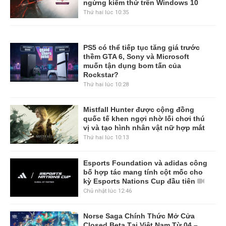
ngừng kiểm thử trên Windows 10
Thứ hai lúc 10:35
PS5 có thể tiếp tục tăng giá trước
thềm GTA 6, Sony và Microsoft
muốn tận dụng bom tấn của
Rockstar?
Thứ hai lúc 10:28
Mistfall Hunter được cộng đồng
quốc tế khen ngợi nhờ lối chơi thú
vị và tạo hình nhân vật nữ hợp mắt
Thứ hai lúc 10:13
Esports Foundation và adidas công
bố hợp tác mang tính cột mốc cho
kỳ Esports Nations Cup đầu tiên
Chủ nhật lúc 12:46
Norse Saga Chính Thức Mở Cửa
Closed Beta Tại Việt Nam Từ 04 –