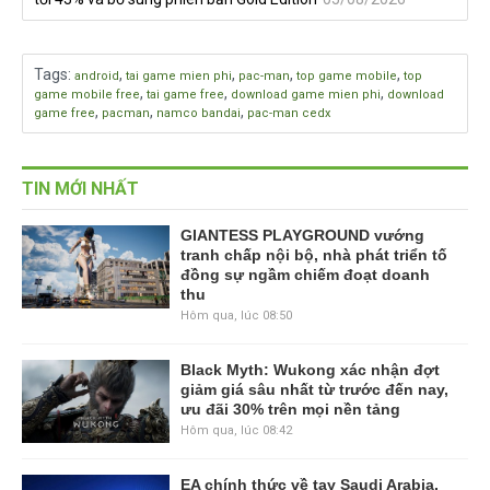
Tags
:
,
,
,
,
android
tai game mien phi
pac-man
top game mobile
top
,
,
,
game mobile free
tai game free
download game mien phi
download
,
,
,
game free
pacman
namco bandai
pac-man cedx
TIN MỚI NHẤT
GIANTESS PLAYGROUND vướng
tranh chấp nội bộ, nhà phát triển tố
đồng sự ngầm chiếm đoạt doanh
thu
Hôm qua, lúc 08:50
Black Myth: Wukong xác nhận đợt
giảm giá sâu nhất từ trước đến nay,
ưu đãi 30% trên mọi nền tảng
Hôm qua, lúc 08:42
EA chính thức về tay Saudi Arabia,