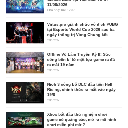
11/08/2026
Chủ nhật lúc 12:37
Virtus.pro giành chức vô địch PUBG
tại Esports World Cup 2026 sau ba
ngày thống trị Vòng Chung kết
28/7/26
Offline Võ Lâm Truyền Kỳ II: Sức
sống bền bỉ từ một tựa game ra đã
ra mắt 19 năm
28/7/26
Nioh 3 công bố DLC đầu tiên Hell
Rising, chính thức ra mắt vào ngày
19/8
28/7/26
Xbox bắt đầu thử nghiệm chơi
game có quảng cáo, mở ra mô hình
chơi miễn phí mới?