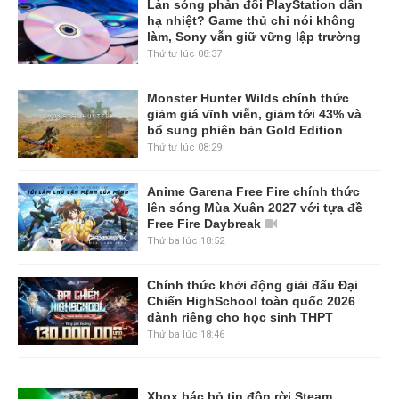
Làn sóng phản đối PlayStation dần
hạ nhiệt? Game thủ chỉ nói không
làm, Sony vẫn giữ vững lập trường
Thứ tư lúc 08:37
Monster Hunter Wilds chính thức
giảm giá vĩnh viễn, giảm tới 43% và
bổ sung phiên bản Gold Edition
Thứ tư lúc 08:29
Anime Garena Free Fire chính thức
lên sóng Mùa Xuân 2027 với tựa đề
Free Fire Daybreak
Thứ ba lúc 18:52
Chính thức khởi động giải đấu Đại
Chiến HighSchool toàn quốc 2026
dành riêng cho học sinh THPT
Thứ ba lúc 18:46
Xbox bác bỏ tin đồn rời Steam,