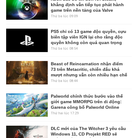
khẳng định vẫn tiếp tục phát hành
game trên nền tảng của Valve
Thứ ba lúc 09:09
PS5 chỉ có 13 game độc quyền, cựu
biên tập viên IGN lại cho rằng độc
quyền không còn quá quan trọng
Thứ ba lúc 08:54
Beast of Reincarnation nhận điểm
73 trên Metacritic, chiến đấu khá
mượt nhưng vẫn còn nhiều hạn chế
Thứ ba lúc 08:44
Palworld chính thức bước vào thế
giới game MMORPG trên di động:
Garena công bố Palworld Online
Thứ hai lúc 17:29
DLC mới của The Witcher 3 yêu cầu
Windows 11, CD Projekt RED sẽ