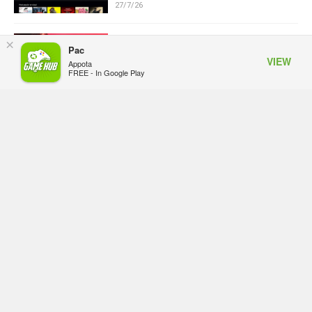
27/7/26
Capcom muốn biến Resident Evil
×
Pac
thành thương hiệu phát hành
VIEW
Appota
thường niên, mỗi năm một game
FREE - In Google Play
mới
27/7/26
Từ chối "hút máu" người chơi,
game mới của cha đẻ Dragon Nest
bất ngờ thành công vang dội trên
Steam
27/7/26
Hơi Thở Hải Tặc: Đánh thức tinh
thần phiêu lưu - Siêu phẩm chiến
thuật cho tín đồ One Piece
24/7/26
Khế Ước Rồng - Siêu phẩm Fantasy
MMO màn hình dọc sắp được ra mắt