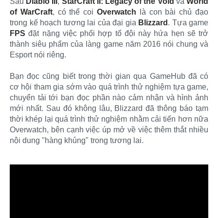
Sau
Diablo III
,
StarCraft II: Legacy of the Void
và
World
of WarCraft
, có thể coi
Overwatch
là con bài chủ đạo
trong kế hoạch tương lai của đại gia
Blizzard
. Tựa game
FPS
đặt nặng việc phối hợp tổ đội này hứa hẹn sẽ trở
thành siêu phẩm của làng game năm 2016 nói chung và
Esport nói riêng.
Bạn đọc cũng biết trong thời gian qua GameHub đã có
cơ hội tham gia sớm vào quá trình thử nghiệm tựa game,
chuyển tải tới bạn đọc phần nào cảm nhận và hình ảnh
mới nhất. Sau đó không lâu, Blizzard đã thông báo tạm
thời khép lại quá trình thử nghiệm nhằm cải tiến hơn nữa
Overwatch, bên cạnh việc úp mở về việc thêm thắt nhiều
nội dung "hàng khủng" trong tương lai.