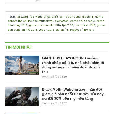
Tags
:
,
,
,
,
,
blizzard
fps
world of warcraft
game ban sung
diablo iii
game
,
,
,
,
,
esport
fps online
fps multiplayer
overwatch
game pc/console
game
,
,
,
,
ban sung 2016
game pc/console 2016
fps 2016
fps online 2016
game
,
,
ban sung online 2016
esport 2016
starcraft ii: legacy of the void
TIN MỚI NHẤT
GIANTESS PLAYGROUND vướng
tranh chấp nội bộ, nhà phát triển tố
đồng sự ngầm chiếm đoạt doanh
thu
Hôm nay lúc 08:50
Black Myth: Wukong xác nhận đợt
giảm giá sâu nhất từ trước đến nay,
ưu đãi 30% trên mọi nền tảng
Hôm nay lúc 08:42