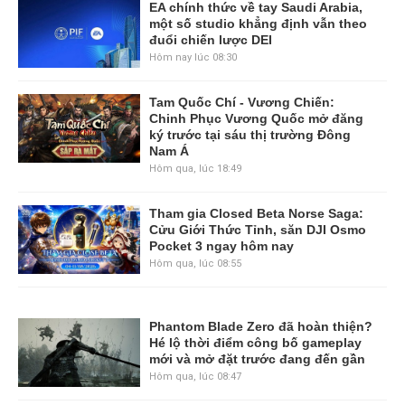
EA chính thức về tay Saudi Arabia,
một số studio khẳng định vẫn theo
đuổi chiến lược DEI
Hôm nay lúc 08:30
Tam Quốc Chí - Vương Chiến:
Chinh Phục Vương Quốc mở đăng
ký trước tại sáu thị trường Đông
Nam Á
Hôm qua, lúc 18:49
Tham gia Closed Beta Norse Saga:
Cửu Giới Thức Tỉnh, săn DJI Osmo
Pocket 3 ngay hôm nay
Hôm qua, lúc 08:55
Phantom Blade Zero đã hoàn thiện?
Hé lộ thời điểm công bố gameplay
mới và mở đặt trước đang đến gần
Hôm qua, lúc 08:47