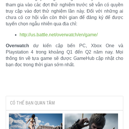
tham gia vào các đợt thử nghiệm trước sẽ vẫn có quyền
truy cập vào đợt thử nghiệm lần này. Đối với những ai
chưa có cơ hội vẫn còn thời gian để đăng ký để được
tuyển chọn ngẫu nhiên qua địa chỉ:​
http://us.battle.net/overwatch/en/game/
Overwatch
dự kiến cập bến PC, Xbox One và
Playstation 4 trong khoảng Q1 đến Q2 năm nay. Mọi
thông tin về tựa game sẽ được GameHub cập nhật cho
bạn đọc trong thời gian sớm nhất.​
CÓ THỂ BẠN QUAN TÂM