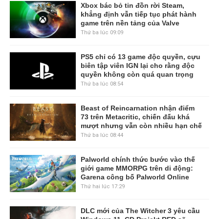
Xbox bác bỏ tin đồn rời Steam,
khẳng định vẫn tiếp tục phát hành
game trên nền tảng của Valve
Thứ ba lúc 09:09
PS5 chỉ có 13 game độc quyền, cựu
biên tập viên IGN lại cho rằng độc
quyền không còn quá quan trọng
Thứ ba lúc 08:54
Beast of Reincarnation nhận điểm
73 trên Metacritic, chiến đấu khá
mượt nhưng vẫn còn nhiều hạn chế
Thứ ba lúc 08:44
Palworld chính thức bước vào thế
giới game MMORPG trên di động:
Garena công bố Palworld Online
Thứ hai lúc 17:29
DLC mới của The Witcher 3 yêu cầu