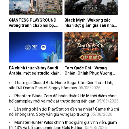
GIANTESS PLAYGROUND
Black Myth: Wukong xác
vướng tranh chấp nội bộ,
nhận đợt giảm giá sâu nhất
nhà phát triển tố đồng sự
từ trước đến nay, ưu đãi 30%
ngầm chiếm đoạt doanh thu
trên mọi nền tảng
EA chính thức về tay Saudi
Tam Quốc Chí - Vương
Arabia, một số studio khẳng
Chiến: Chinh Phục Vương
định vẫn theo đuổi chiến
Quốc mở đăng ký trước tại
Tham gia Closed Beta Norse Saga: Cửu Giới Thức Tỉnh,
lược DEI
sáu thị trường Đông Nam Á
săn DJI Osmo Pocket 3 ngay hôm nay
05/08/2026
Phantom Blade Zero đã hoàn thiện? Hé lộ thời điểm công
bố gameplay mới và mở đặt trước đang đến gần
05/08/2026
Làn sóng phản đối PlayStation dần hạ nhiệt? Game thủ chỉ
nói không làm, Sony vẫn giữ vững lập trường
05/08/2026
Monster Hunter Wilds chính thức giảm giá vĩnh viễn, giảm
tới 43% và bổ sung phiên bản Gold Edition
05/08/2026