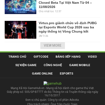
Closed Beta Tại Việt Nam Từ 04 –
11/08/2026
Chủ nhật lúc 12:37
Virtus.pro giành chức vô địch PUBG
tại Esports World Cup 2026 sau ba
ngày thống trị Vòng Chung kết
28/7/26
VIEW MORE
TRANG CHỦ
GIFTCODE
BẢNG XẾP HẠNG
VIDEO
SỰ KIỆN GAME
CÔNG NGHỆ
GAME MOBILE
GAME ONLINE
ESPORTS
Mạng Xã Hội GameHub.vn - Mạng xã hội dành cho game thủ Việt.
Giấy phép số: 505/GP-BTTTT do Bộ Thông tin và Truyền thông cấp ngày
16/10/2017.
Đơn vị chủ quản: Công ty cổ phần Adsota.
Chịu trách nhiệm: Ông Trần Quốc Toản.