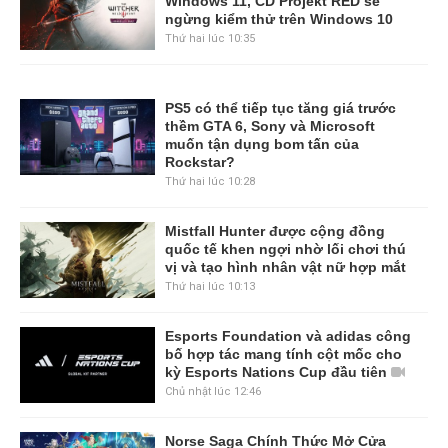
Windows 11, CD Projekt RED sẽ
ngừng kiểm thử trên Windows 10
Thứ hai lúc 10:35
PS5 có thể tiếp tục tăng giá trước
thềm GTA 6, Sony và Microsoft
muốn tận dụng bom tấn của
Rockstar?
Thứ hai lúc 10:28
Mistfall Hunter được cộng đồng
quốc tế khen ngợi nhờ lối chơi thú
vị và tạo hình nhân vật nữ hợp mắt
Thứ hai lúc 10:13
Esports Foundation và adidas công
bố hợp tác mang tính cột mốc cho
kỳ Esports Nations Cup đầu tiên
Chủ nhật lúc 12:46
Norse Saga Chính Thức Mở Cửa