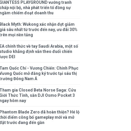
GIANTESS PLAYGROUND vướng tranh
chấp nội bộ, nhà phát triển tố đồng sự
ngầm chiếm đoạt doanh thu
Black Myth: Wukong xác nhận đợt giảm
giá sâu nhất từ trước đến nay, ưu đãi 30%
trên mọi nền tảng
EA chính thức về tay Saudi Arabia, một số
studio khẳng định vẫn theo đuổi chiến
lược DEI
Tam Quốc Chí - Vương Chiến: Chinh Phục
Vương Quốc mở đăng ký trước tại sáu thị
trường Đông Nam Á
Tham gia Closed Beta Norse Saga: Cửu
Giới Thức Tỉnh, săn DJI Osmo Pocket 3
ngay hôm nay
Phantom Blade Zero đã hoàn thiện? Hé lộ
thời điểm công bố gameplay mới và mở
đặt trước đang đến gần