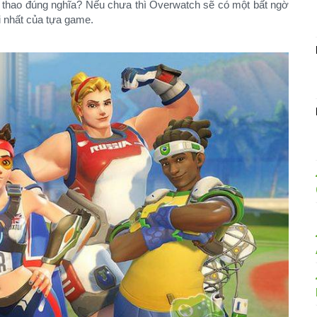
ể thao đúng nghĩa? Nếu chưa thì Overwatch sẽ có một bất ngờ
 nhất của tựa game.