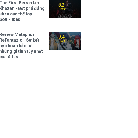
The First Berserker:
8.2
Khazan - Đột phá đáng
score
khen của thể loại
Soul-likes
Review Metaphor:
9.4
ReFantazio - Sự kết
score
hợp hoàn hảo từ
những gì tinh túy nhất
của Atlus