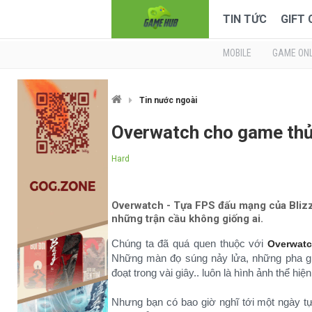
TIN TỨC
GIFT
MOBILE
GAME ONL
Tin nước ngoài
Overwatch cho game thủ 
Hard
Overwatch - Tựa FPS đấu mạng của Blizz
những trận cầu không giống ai.
Chúng ta đã quá quen thuộc với
Overwat
Những màn đọ súng nảy lửa, những pha già
đoạt trong vài giây.. luôn là hình ảnh thể h
Nhưng bạn có bao giờ nghĩ tới một ngày 