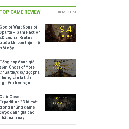
TOP GAME REVIEW
XEM THÊM
9.4
God of War: Sons of
Sparta – Game action
score
2D vào vai Kratos
trước khi cơn thịnh nộ
trỗi dậy
Tổng hợp đánh giá
8.6
sớm Ghost of Yotei -
score
Chưa thực sự đột phá
nhưng vẫn là trải
nghiệm trọn vẹn
Clair Obscur
9
Expedition 33 là một
score
trong những game
được đánh giá cao
nhất năm nay!