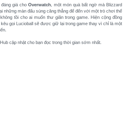
ỳ đáng giá cho
Overwatch
, một món quà bất ngờ mà Blizzard
ại những màn đấu súng căng thẳng để đến với một trò chơi thể
 không tồi cho ai muốn thư giãn trong game. Hiện cộng đồng
êu gọi Lucioball sẽ được giữ lại trong game thay vì chỉ là một
iến.
b cập nhật cho bạn đọc trong thời gian sớm nhất.