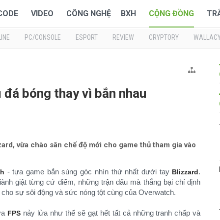
 CODE
VIDEO
CÔNG NGHỆ
BXH
CỘNG ĐỒNG
TR
INE
PC/CONSOLE
ESPORT
REVIEW
CRYPTORY
WALLAC
đá bóng thay vì bắn nhau
ard, vừa chào sân chế độ mới cho game thủ tham gia vào
- tựa game bắn súng góc nhìn thứ nhất dưới tay
.
ch
Blizzard
nh giật từng cứ điểm, những trận đấu mà thắng bại chỉ định
iện cho sự sôi động và sức nóng tột cùng của Overwatch.
tựa
nảy lửa như thế sẽ gạt hết tất cả những tranh chấp và
FPS