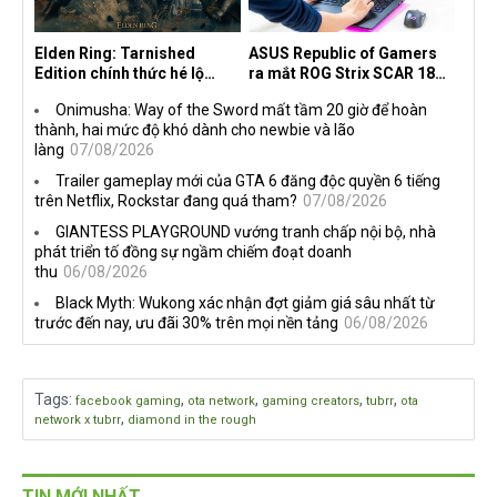
Elden Ring: Tarnished
ASUS Republic of Gamers
Edition chính thức hé lộ
ra mắt ROG Strix SCAR 18
nghề nghiệp mới siêu "ngầu"
2026 tại Việt Nam
Onimusha: Way of the Sword mất tầm 20 giờ để hoàn
thành, hai mức độ khó dành cho newbie và lão
làng
07/08/2026
Trailer gameplay mới của GTA 6 đăng độc quyền 6 tiếng
trên Netflix, Rockstar đang quá tham?
07/08/2026
GIANTESS PLAYGROUND vướng tranh chấp nội bộ, nhà
phát triển tố đồng sự ngầm chiếm đoạt doanh
thu
06/08/2026
Black Myth: Wukong xác nhận đợt giảm giá sâu nhất từ
trước đến nay, ưu đãi 30% trên mọi nền tảng
06/08/2026
Tags
:
,
,
,
,
facebook gaming
ota network
gaming creators
tubrr
ota
,
network x tubrr
diamond in the rough
TIN MỚI NHẤT