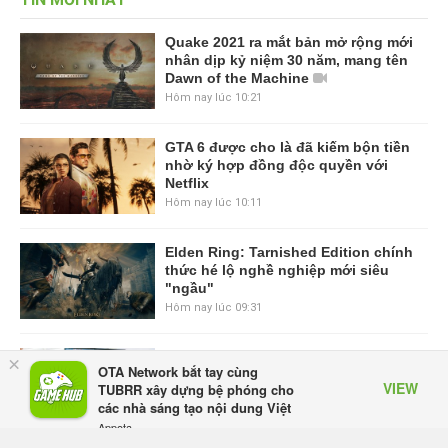
Quake 2021 ra mắt bản mở rộng mới
nhân dịp kỷ niệm 30 năm, mang tên
Dawn of the Machine
Hôm nay lúc 10:21
GTA 6 được cho là đã kiếm bộn tiền
nhờ ký hợp đồng độc quyền với
Netflix
Hôm nay lúc 10:11
Elden Ring: Tarnished Edition chính
thức hé lộ nghề nghiệp mới siêu
"ngầu"
Hôm nay lúc 09:31
ASUS Republic of Gamers ra mắt
×
OTA Network bắt tay cùng
ROG Strix SCAR 18 2026 tại Việt
VIEW
TUBRR xây dựng bệ phóng cho
Nam
các nhà sáng tạo nội dung Việt
Hôm qua, lúc 10:34
Appota
FREE - In Google Play